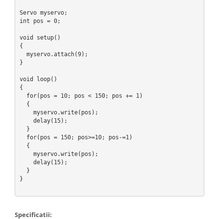
Servo myservo;  

int pos = 0;   

void setup() 

{ 

  myservo.attach(9);  

} 

void loop() 

{ 

  for(pos = 10; pos < 150; pos += 1)  

  {                                  

    myservo.write(pos);              

    delay(15);                    

  } 

  for(pos = 150; pos>=10; pos-=1)     

  {                                

    myservo.write(pos);              

    delay(15);                       

  } 

} 

Specificatii: