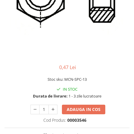
RS-232
Micro:bit
PIR
Motor 25D
Motor 37D
RS-485
Nvidia
Radar
Motoreductor plastic
RTC
Olinuxino
Sonar
Stepper
Telecomenzi
Photon
Sunet
Sub-Micro
PIC
Tensiune
Tamiya
Platforme de dezvoltare
Termocuple
Roti si Senile
Python
Video
Rulmenti
0,47 Lei
Teensy
Vreme
Sasiu
Stoc sku: MCN-SPC-13
Thing
Servomotoare
IN STOC
TI
Suruburi, Piulite, Conectare
Durata de livrare:
1 - 3 zile lucratoare
ADAUGA IN COS
Cod Produs:
00003546