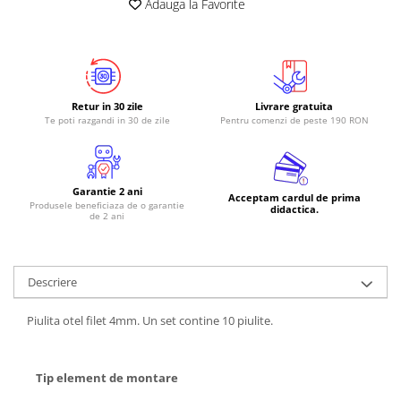
Adauga la Favorite
Retur in 30 zile
Livrare gratuita
Te poti razgandi in 30 de zile
Pentru comenzi de peste 190 RON
Garantie 2 ani
Acceptam cardul de prima
Produsele beneficiaza de o garantie
didactica.
de 2 ani
Descriere
Piulita otel filet 4mm. Un set contine 10 piulite.
Tip element de montare