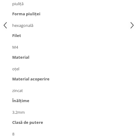
piuliţă
Forma piuliţei
hexagonală
Filet
M4
Material
oţel
Material acoperire
zincat
Înălţime
3.2mm
Clasă de putere
8