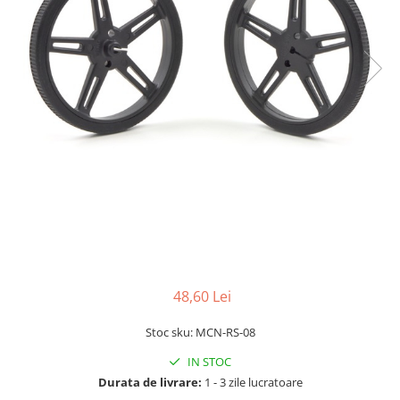
LCD
Module
Adaptoare si convertoare
ADC
Audio
CAN
Convertor nivel logic
Convertor USB la serial
Datalogger
LCD
Module
48,60 Lei
Multiplexor
Stoc sku: MCN-RS-08
Radio
IN STOC
Releu
Durata de livrare:
1 - 3 zile lucratoare
RS-232