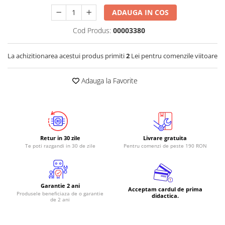
ADAUGA IN COS
RS-485
RTC
Cod Produs:
00003380
Telecomenzi
La achizitionarea acestui produs primiti
2
Lei pentru comenzile viitoare
Accesorii
Accesorii
Adauga la Favorite
Antene
Breadboard
Cabluri
Conectori
Retur in 30 zile
Livrare gratuita
Te poti razgandi in 30 de zile
Pentru comenzi de peste 190 RON
Cutii
Sticker
Componente
Garantie 2 ani
Acceptam cardul de prima
Produsele beneficiaza de o garantie
Butoane, Tastaturi
didactica.
de 2 ani
Condensatoare