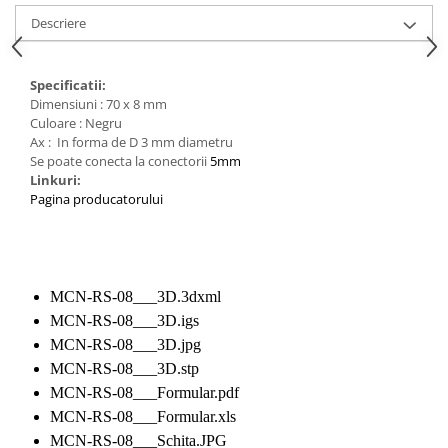
Generale
Descriere
LED
Microcontrollere AVR
Specificatii:
PCB - Placute Circuit
Dimensiuni : 70 x 8 mm
Culoare : Negru
Rezistoare
Ax : In forma de D 3 mm diametru
Creion 3D 3Doodler
Se poate conecta la conectorii
5mm
Linkuri:
Imprimante 3D
Pagina producatorului
Imprimante 3D
3Doodler
Componente
MCN-RS-08___3D.3dxml
Componente
MCN-RS-08___3D.igs
Componente E3D
MCN-RS-08___3D.jpg
Filament Premium ABS 1.75 mm
MCN-RS-08___3D.stp
Filament Premium ABS 3 mm
MCN-RS-08___Formular.pdf
MCN-RS-08___Formular.xls
Filament Premium PLA 1.75 mm
MCN-RS-08___Schita.JPG