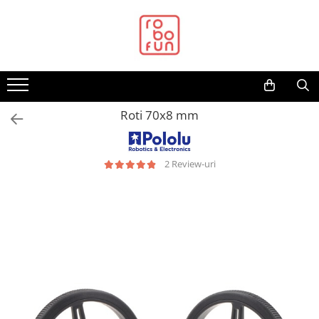
Toate Produsele
Arduino Original
Arduino Compatibil
Raspberry PI
Roti 70x8 mm
Raspberry PI
Alimentare
2 Review-uri
Racire
Hat
Accesorii
Audio
Cabluri si Conectori
Camera
Cutii