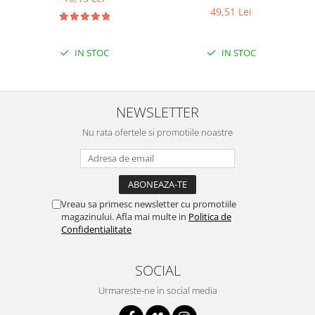
49,51 Lei
Puzzle mecanic Ugears
Organizator de chei Wunderkey
IN STOC
IN STOC
Constructor foto Mozabrick &
Qbrix
Puzzle lemn Cluebox
NEWSLETTER
Jocuri de societate
Nu rata ofertele si promotiile noastre
Mecanice
3D Printer & CNC
Actuator
Altele
Vreau sa primesc newsletter cu promotiile
magazinului. Afla mai multe in
Politica de
Driver
Confidentialitate
Altele
DC
SOCIAL
Servo
Urmareste-ne in social media
Stepper