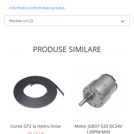
Filamente Speciale
Informatii conformitate produs
Prusa I3 DIY Kit
Carti
Review-uri
(2)
Pentru Incepatori
Kituri incepatori Arduino
Pentru Incepatori
PRODUSE SIMILARE
Micro:bit
Junior Robotics
Carti
Junior Robotics
Lego Education
STEM Education
Ugears
Kit Fun
Kit Roboti
Curea GT2 la metru liniar
Motor JGB37-520 DC24V
12RPM/MIN
Cadouri
10,13 Lei