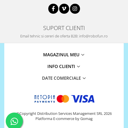
Encoder
Mecanice
Motoare
SUPORT CLIENTI
Micro Metal
Motoare
Email tehnic si cereri de oferta B2B: info@robofun.ro
Motor 25D
Motor 37D
MAGAZINUL MEU
Motoreductor plastic
Stepper
INFO CLIENTI
Sub-Micro
DATE COMERCIALE
Tamiya
Roti si Senile
Rulmenti
Sasiu
Servomotoare
©Copyright Distribution Services Management SRL 2026
Platforma E-commerce by Gomag
Suruburi, Piulite, Conectare