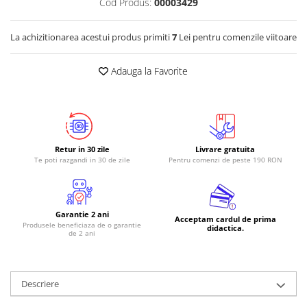
Cod Produs:
00003429
RS-485
La achizitionarea acestui produs primiti
7
Lei pentru comenzile viitoare
RTC
Telecomenzi
Adauga la Favorite
Accesorii
Accesorii
Antene
Breadboard
Retur in 30 zile
Livrare gratuita
Te poti razgandi in 30 de zile
Pentru comenzi de peste 190 RON
Cabluri
Conectori
Cutii
Garantie 2 ani
Acceptam cardul de prima
Produsele beneficiaza de o garantie
Sticker
didactica.
de 2 ani
Componente
Butoane, Tastaturi
Descriere
Condensatoare