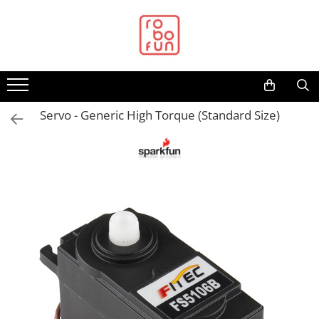
Toate Produsele
Arduino Original
Arduino Compatibil
Raspberry PI
Servo - Generic High Torque (Standard Size)
Raspberry PI
Alimentare
Racire
Hat
Accesorii
Audio
Cabluri si Conectori
Camera
Cutii