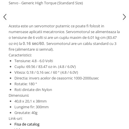
Generale
Servo - Generic High Torque (Standard Size)
LED
Microcontrollere AVR
Acesta este un servomotor puternic ce poate fi folosit in
PCB - Placute Circuit
numeroase aplicatii mecatronice. Servomotorul se alimenteaza la
Rezistoare
o tensiune de 6 volti si are un cuplu maxim de 6.01 kg-cm (83.47
0.16 sec/60.
oz-in) la
Servomotorul are un cablu standard cu 3
Creion 3D 3Doodler
fire (alimentare si semnal).
Imprimante 3D
Caracteristici
:
Tensiune: 4.8 - 6.0 Volti
Imprimante 3D
Cuplu: 69.56 / 83.47 oz-in. (4.8 / 6.0V)
3Doodler
Viteza: 0,18 / 0,16 sec / 60 ° (4.8 / 6.0V)
Directia: invers acelor de ceasornic 1000-2000usec
Componente
Rotatie: 180 °
Componente
Roti dintate din Nylon
Componente E3D
Dimensiuni
:
40,8 x 20,1 x 38mm
Filament Premium ABS 1.75 mm
Lungime fir: 300mm
Filament Premium ABS 3 mm
Greutate: 40g
Link-uri:
Filament Premium PLA 1.75 mm
Fisa de catalog