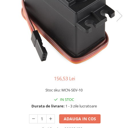
LCD
Module
Adaptoare si convertoare
ADC
Audio
CAN
Convertor nivel logic
Convertor USB la serial
Datalogger
156,53 Lei
LCD
Stoc sku: MCN-SEV-10
Module
IN STOC
Multiplexor
Durata de livrare:
1 - 3 zile lucratoare
Radio
Releu
ADAUGA IN COS
RS-232