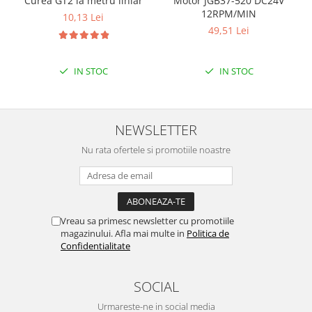
Curea GT2 la metru liniar
Motor JGB37-520 DC24V
12RPM/MIN
Puzzle mecanic Ugears
10,13 Lei
49,51 Lei
Organizator de chei Wunderkey
Constructor foto Mozabrick &
Qbrix
IN STOC
IN STOC
Puzzle lemn Cluebox
Jocuri de societate
NEWSLETTER
Mecanice
Nu rata ofertele si promotiile noastre
3D Printer & CNC
Actuator
Altele
Driver
Vreau sa primesc newsletter cu promotiile
magazinului. Afla mai multe in
Politica de
Altele
Confidentialitate
DC
Servo
SOCIAL
Stepper
Urmareste-ne in social media