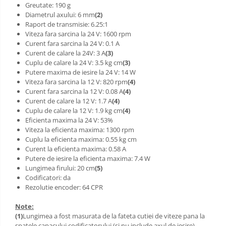
Greutate: 190 g
Diametrul axului: 6 mm
(2)
Raport de transmisie: 6.25:1
Viteza fara sarcina la 24 V: 1600 rpm
Curent fara sarcina la 24 V: 0.1 A
Curent de calare la 24V: 3 A
(3)
Cuplu de calare la 24 V: 3.5 kg cm
(3)
Putere maxima de iesire la 24 V: 14 W
Viteza fara sarcina la 12 V: 820 rpm
(4)
Curent fara sarcina la 12 V: 0.08 A
(4)
Curent de calare la 12 V: 1.7 A
(4)
Cuplu de calare la 12 V: 1.9 kg cm
(4)
Eficienta maxima la 24 V: 53%
Viteza la eficienta maxima: 1300 rpm
Cuplu la eficienta maxima: 0.55 kg cm
Curent la eficienta maxima: 0.58 A
Putere de iesire la eficienta maxima: 7.4 W
Lungimea firului: 20 cm
(5)
Codificatori: da
Rezolutie encoder: 64 CPR
Note:
(1)
Lungimea a fost masurata de la fateta cutiei de viteze pana la
spatele capacului codificatorului (si nu include axul de iesire).