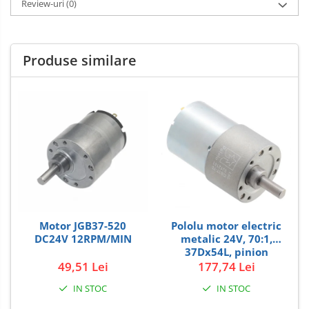
Review-uri
(0)
Produse similare
Motor JGB37-520
Pololu motor electric
DC24V 12RPM/MIN
metalic 24V, 70:1,
37Dx54L, pinion
elicoidal
49,51 Lei
177,74 Lei
IN STOC
IN STOC