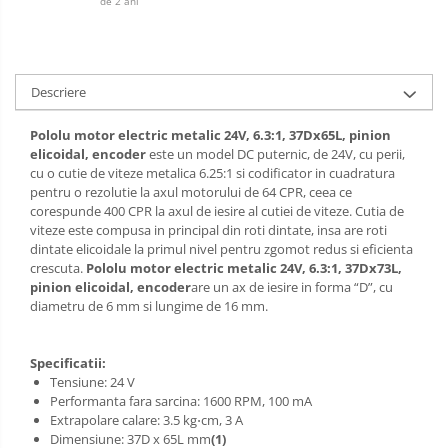
de 2 ani
Descriere
Pololu motor electric metalic 24V, 6.3:1, 37Dx65L, pinion
elicoidal, encoder
este un model DC puternic, de 24V, cu perii,
cu o cutie de viteze metalica 6.25:1 si codificator in cuadratura
pentru o rezolutie la axul motorului de 64 CPR, ceea ce
corespunde 400 CPR la axul de iesire al cutiei de viteze. Cutia de
viteze este compusa in principal din roti dintate, insa are roti
dintate elicoidale la primul nivel pentru zgomot redus si eficienta
crescuta.
Pololu motor electric metalic 24V, 6.3:1, 37Dx73L,
pinion elicoidal, encoder
are un ax de iesire in forma “D”, cu
diametru de 6 mm si lungime de 16 mm.
Specificatii:
Tensiune: 24 V
Performanta fara sarcina: 1600 RPM, 100 mA
Extrapolare calare: 3.5 kg⋅cm, 3 A
Dimensiune: 37D x 65L mm
(1)