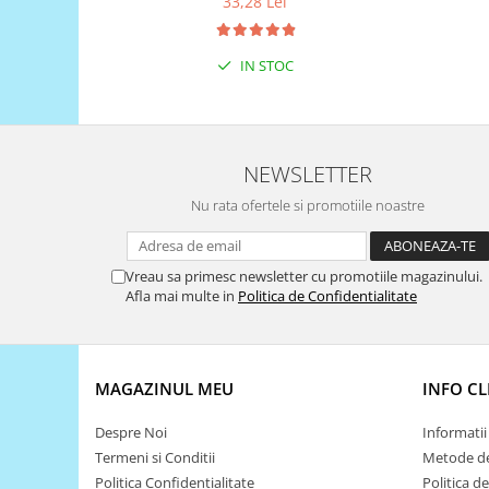
33,28 Lei
Puzzle mecanic Ugears
Organizator de chei Wunderkey
IN STOC
Constructor foto Mozabrick &
Qbrix
Puzzle lemn Cluebox
NEWSLETTER
Jocuri de societate
Nu rata ofertele si promotiile noastre
Mecanice
3D Printer & CNC
Actuator
Vreau sa primesc newsletter cu promotiile magazinului.
Afla mai multe in
Politica de Confidentialitate
Altele
Driver
Altele
MAGAZINUL MEU
INFO CL
DC
Servo
Despre Noi
Informatii 
Termeni si Conditii
Metode de
Stepper
Politica Confidentialitate
Politica d