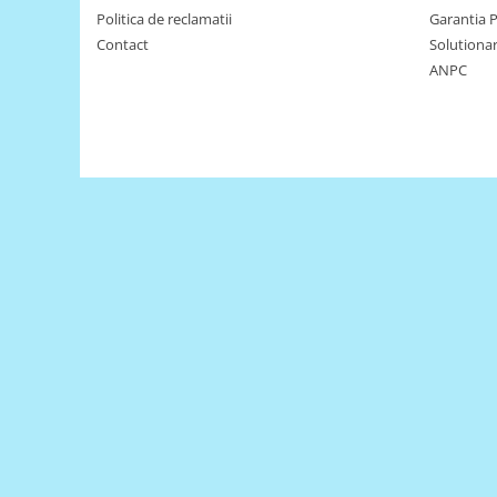
Encoder
Politica de reclamatii
Garantia 
Mecanice
Contact
Solutionare
Motoare
ANPC
Micro Metal
Motoare
Motor 25D
Motor 37D
Motoreductor plastic
Stepper
Sub-Micro
Tamiya
Roti si Senile
Rulmenti
Sasiu
Servomotoare
Suruburi, Piulite, Conectare