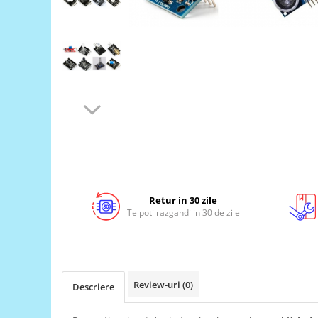
LCD
Module
Adaptoare si convertoare
ADC
Audio
CAN
Convertor nivel logic
Convertor USB la serial
Datalogger
Retur in 30 zile
LCD
Te poti razgandi in 30 de zile
Module
Multiplexor
Radio
Review-uri
(0)
Descriere
Releu
RS-232