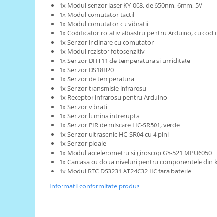
Generale
1x Modul senzor laser KY-008, de 650nm, 6mm, 5V
1x Modul comutator tactil
LED
1x Modul comutator cu vibratii
Microcontrollere AVR
1x Codificator rotativ albastru pentru Arduino, cu cod
1x Senzor inclinare cu comutator
PCB - Placute Circuit
1x Modul rezistor fotosenzitiv
1x Senzor DHT11 de temperatura si umiditate
Rezistoare
1x Senzor DS18B20
Creion 3D 3Doodler
1x Senzor de temperatura
1x Senzor transmisie infrarosu
Imprimante 3D
1x Receptor infrarosu pentru Arduino
Imprimante 3D
1x Senzor vibratii
1x Senzor lumina intrerupta
3Doodler
1x Senzor PIR de miscare HC-SR501, verde
Componente
1x Senzor ultrasonic HC-SR04 cu 4 pini
1x Senzor ploaie
Componente
1x Modul accelerometru si giroscop GY-521 MPU6050
Componente E3D
1x Carcasa cu doua niveluri pentru componentele din k
1x Modul RTC DS3231 AT24C32 IIC fara baterie
Filament Premium ABS 1.75 mm
Informatii conformitate produs
Filament Premium ABS 3 mm
Filament Premium PLA 1.75 mm