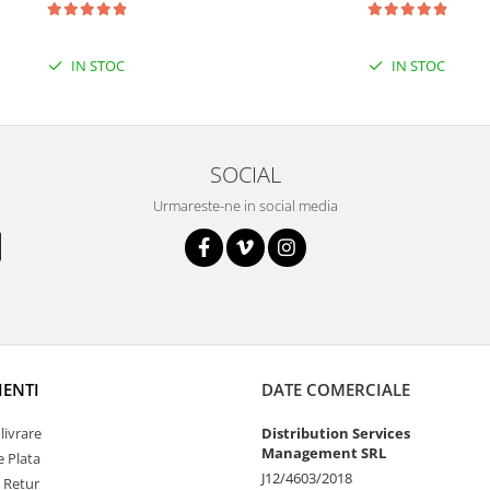
IN STOC
IN STOC
SOCIAL
Urmareste-ne in social media
IENTI
DATE COMERCIALE
livrare
Distribution Services
Management SRL
 Plata
J12/4603/2018
e Retur