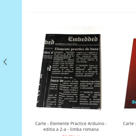
Filamente Speciale
Prusa I3 DIY Kit
Carti
Pentru Incepatori
Kituri incepatori Arduino
Pentru Incepatori
Micro:bit
Junior Robotics
Carti
Junior Robotics
Lego Education
STEM Education
Ugears
Kit Fun
Carte - Elemente Practice Arduino -
Carte 
Kit Roboti
editia a 2-a - limba romana
Cadouri