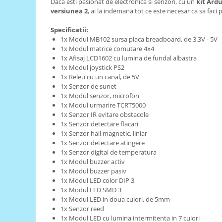
Daca esti pasionat de electronica si senzori, cu un
kit Ard
versiunea 2
, ai la indemana tot ce este necesar ca sa faci 
RS-485
RTC
Specificatii:
1x Modul MB102 sursa placa breadboard, de 3.3V - 5V
Telecomenzi
1x Modul matrice comutare 4x4
1x Afisaj LCD1602 cu lumina de fundal albastra
Accesorii
1x Modul joystick PS2
Accesorii
1x Releu cu un canal, de 5V
1x Senzor de sunet
Antene
1x Modul senzor, microfon
Breadboard
1x Modul urmarire TCRT5000
1x Senzor IR evitare obstacole
Cabluri
1x Senzor detectare flacari
1x Senzor hall magnetic, liniar
Conectori
1x Senzor detectare atingere
Cutii
1x Senzor digital de temperatura
1x Modul buzzer activ
Sticker
1x Modul buzzer pasiv
Componente
1x Modul LED color DIP 3
1x Modul LED SMD 3
Butoane, Tastaturi
1x Modul LED in doua culori, de 5mm
Condensatoare
1x Senzor reed
1x Modul LED cu lumina intermitenta in 7 culori