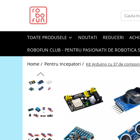
Toate Produsele
Arduino Original
TOATE PRODUSELE
NOUTATI
REDUCERI
ACHI
Arduino Compatibil
Raspberry PI
ROBOFUN CLUB - PENTRU PASIONATII DE ROBOTICA S
Raspberry PI
Home /
Pentru Incepatori /
Kit Arduino cu 37 de compon
Alimentare
Racire
Hat
Accesorii
Audio
Cabluri si Conectori
Camera
Cutii