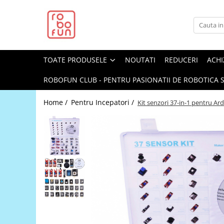
Toate Produsele
Arduino Original
TOATE PRODUSELE
NOUTATI
REDUCERI
ACHI
Arduino Compatibil
Raspberry PI
ROBOFUN CLUB - PENTRU PASIONATII DE ROBOTICA S
Raspberry PI
Home /
Pentru Incepatori /
Kit senzori 37-in-1 pentru Ar
Alimentare
Racire
Hat
Accesorii
Audio
Cabluri si Conectori
Camera
Cutii