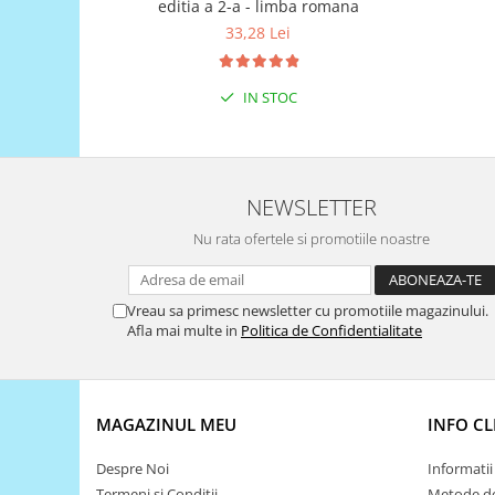
editia a 2-a - limba romana
Puzzle mecanic Ugears
33,28 Lei
Organizator de chei Wunderkey
Constructor foto Mozabrick &
IN STOC
Qbrix
Puzzle lemn Cluebox
Jocuri de societate
NEWSLETTER
Mecanice
Nu rata ofertele si promotiile noastre
3D Printer & CNC
Actuator
Vreau sa primesc newsletter cu promotiile magazinului.
Altele
Afla mai multe in
Politica de Confidentialitate
Driver
Altele
DC
MAGAZINUL MEU
INFO CL
Servo
Stepper
Despre Noi
Informatii 
Termeni si Conditii
Metode de