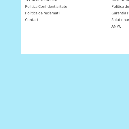
Encoder
Politica Confidentialitate
Politica d
Mecanice
Politica de reclamatii
Garantia 
Motoare
Contact
Solutionare
ANPC
Micro Metal
Motoare
Motor 25D
Motor 37D
Motoreductor plastic
Stepper
Sub-Micro
Tamiya
Roti si Senile
Rulmenti
Sasiu
Servomotoare
Suruburi, Piulite, Conectare