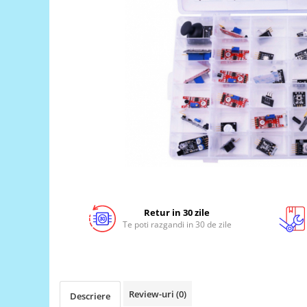
LCD
Module
Adaptoare si convertoare
ADC
Audio
CAN
Convertor nivel logic
Convertor USB la serial
Datalogger
LCD
Retur in 30 zile
Module
Te poti razgandi in 30 de zile
Multiplexor
Radio
Releu
Review-uri
(0)
Descriere
RS-232