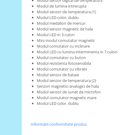
Modul senzor digital de temperatura
Generale
Modul de lumina intrerupta
LED
Modul senzor de temperatura (1)
Modul LED color, dublu
Microcontrollere AVR
Modul medalion de mercur
Modul senzor magnetic de hala
PCB - Placute Circuit
Modul LED in 3 culori
Rezistoare
Mini modul comutator magnetic
Modul comutator cu inclinare
Creion 3D 3Doodler
Modul LED cu lumina interminenta in 7 culori
Imprimante 3D
Modul comutator cu buton
Modul rezistenta fotosensibila
Imprimante 3D
Modul comutator cu vibratii
3Doodler
Modul senzor de bataie
Modul senzor de temperatura (2)
Componente
Senzori magnetici analogici de hala
Componente
Modul senzor de sunet de microfon
Modul comutator magnetic mare
Componente E3D
Modul LED color, dublu
Filament Premium ABS 1.75 mm
Filament Premium ABS 3 mm
Informatii conformitate produs
Filament Premium PLA 1.75 mm