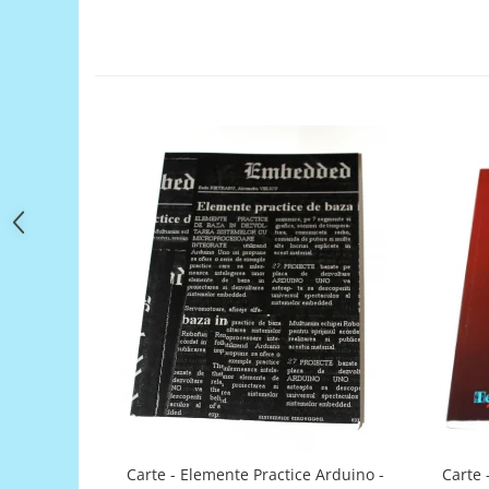
Filamente Speciale
Prusa I3 DIY Kit
Carti
Pentru Incepatori
Kituri incepatori Arduino
Pentru Incepatori
Micro:bit
Junior Robotics
Carti
Junior Robotics
Lego Education
STEM Education
Ugears
Kit Fun
Kit Roboti
Carte - Elemente Practice Arduino -
Carte 
Cadouri