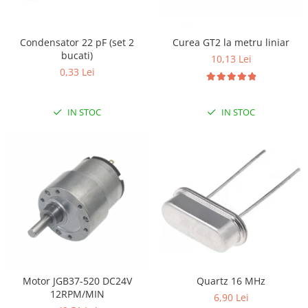
LCD
Module
Condensator 22 pF (set 2
Curea GT2 la metru liniar
Adaptoare si convertoare
bucati)
10,13 Lei
ADC
0,33 Lei
Audio
IN STOC
IN STOC
CAN
Convertor nivel logic
Convertor USB la serial
Datalogger
LCD
Module
Multiplexor
Radio
Motor JGB37-520 DC24V
Quartz 16 MHz
Releu
12RPM/MIN
6,90 Lei
RS-232