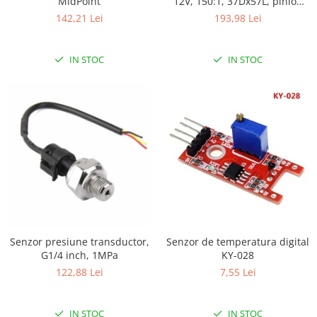
Encoder
MidPoint
12V, 150:1, 37Dx57L, pinion
elicoidal
142,21 Lei
193,98 Lei
Mecanice
Motoare
IN STOC
IN STOC
Micro Metal
Motoare
Motor 25D
Motor 37D
Motoreductor plastic
Stepper
Sub-Micro
Tamiya
Roti si Senile
Rulmenti
Senzor presiune transductor,
Senzor de temperatura digital
G1/4 inch, 1MPa
KY-028
Sasiu
122,88 Lei
7,55 Lei
Servomotoare
Suruburi, Piulite, Conectare
IN STOC
IN STOC