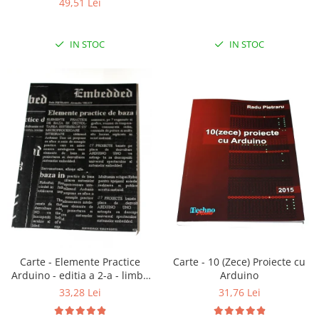
49,51 Lei
RS-485
RTC
IN STOC
IN STOC
Telecomenzi
Accesorii
Accesorii
Antene
Breadboard
Cabluri
Conectori
Cutii
Sticker
Componente
Carte - 10 (Zece) Proiecte cu
Carte - Elemente Practice
Arduino
Arduino - editia a 2-a - limba
Butoane, Tastaturi
romana
31,76 Lei
33,28 Lei
Condensatoare