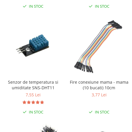
Generale
IN STOC
IN STOC
LED
Microcontrollere AVR
PCB - Placute Circuit
Rezistoare
Creion 3D 3Doodler
Imprimante 3D
Imprimante 3D
3Doodler
Componente
Senzor de temperatura si
Fire conexiune mama - mama
umiditate SNS-DHT11
(10 bucati) 10cm
Componente
7,55 Lei
3,77 Lei
Componente E3D
Filament Premium ABS 1.75 mm
IN STOC
IN STOC
Filament Premium ABS 3 mm
Filament Premium PLA 1.75 mm