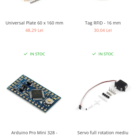
ID
IMU
Infrarosu
Universal Plate 60 x 160 mm
Tag RFID - 16 mm
Laser
48,29 Lei
30,04 Lei
Lichide
Lumina
IN STOC
IN STOC
Magnetic
PIR
Radar
Sonar
Sunet
Tensiune
Termocuple
Video
Arduino Pro Mini 328 -
Servo full rotation mediu
Vreme