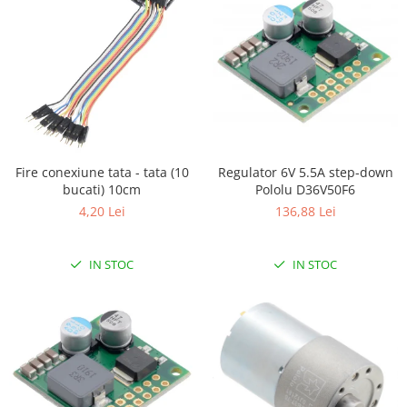
Filamente Speciale
Prusa I3 DIY Kit
Carti
Pentru Incepatori
Kituri incepatori Arduino
Pentru Incepatori
Micro:bit
Fire conexiune tata - tata (10
Regulator 6V 5.5A step-down
bucati) 10cm
Pololu D36V50F6
Junior Robotics
4,20 Lei
136,88 Lei
Carti
Junior Robotics
IN STOC
IN STOC
Lego Education
STEM Education
Ugears
Kit Fun
Kit Roboti
Cadouri