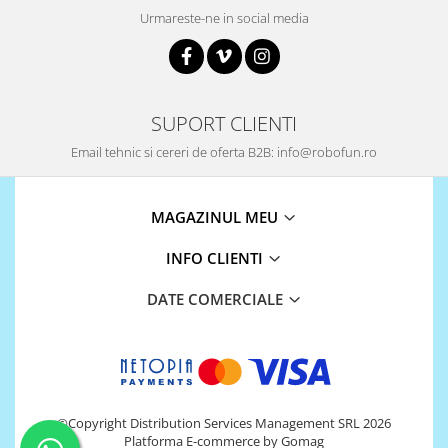
Urmareste-ne in social media
868Mhz
Antene si Cabluri
Bluetooth
GSM
SUPORT CLIENTI
LoRa
Email tehnic si cereri de oferta B2B: info@robofun.ro
Wifi
Wireless
MAGAZINUL MEU
Xbee
INFO CLIENTI
E-Textil
DATE COMERCIALE
IOT -Internet of Things-
GPS
Machine Learning
Retrase
Shield
©Copyright Distribution Services Management SRL 2026
Unelte si Instrumente
Platforma E-commerce by Gomag