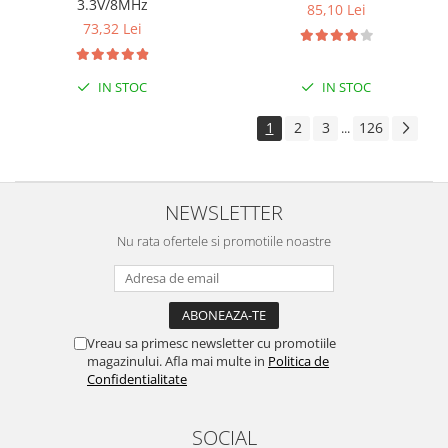
3.3V/8MHz
85,10 Lei
Surse de alimentare
73,32 Lei
Acumulatori
Alimentatoare
IN STOC
IN STOC
Altele
1
2
3
126
...
Baterii
Incarcator
Regulator Step-Down
NEWSLETTER
Regulator Step-Down Step-Up
Nu rata ofertele si promotiile noastre
Regulator Step-Up
Solar
Stabilizator tensiune
Vreau sa primesc newsletter cu promotiile
Surse de alimentare
magazinului. Afla mai multe in
Politica de
Confidentialitate
Wireless
2.4Ghz
SOCIAL
433Mhz