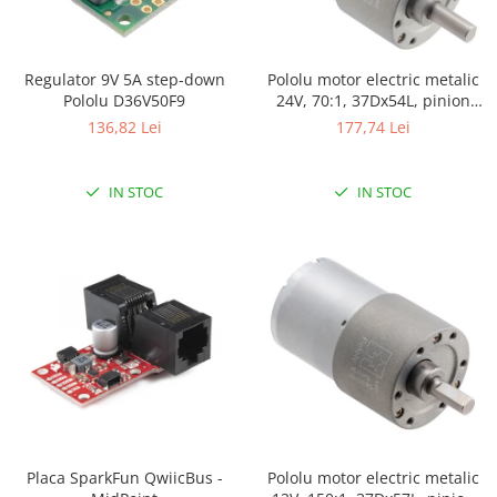
Puzzle mecanic Ugears
Organizator de chei Wunderkey
Regulator 9V 5A step-down
Pololu motor electric metalic
Constructor foto Mozabrick &
Pololu D36V50F9
24V, 70:1, 37Dx54L, pinion
Qbrix
elicoidal
136,82 Lei
177,74 Lei
Puzzle lemn Cluebox
Jocuri de societate
IN STOC
IN STOC
Mecanice
3D Printer & CNC
Actuator
Altele
Driver
Altele
DC
Servo
Stepper
Placa SparkFun QwiicBus -
Pololu motor electric metalic