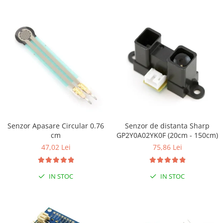
Platforme de dezvoltare
Arduino
Raspberry
.NET
Android
ARM
AVR
Espruino
Feather
Senzor Apasare Circular 0.76
Senzor de distanta Sharp
cm
GP2Y0A02YK0F (20cm - 150cm)
Flora
47,02 Lei
75,86 Lei
FPGA
Intel
IN STOC
IN STOC
Latte Panda
Micro:bit
Nvidia