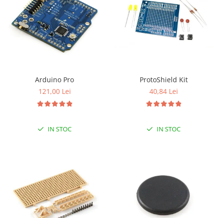
Olinuxino
Photon
PIC
Platforme de dezvoltare
Python
ProtoShield Kit
Arduino Pro
Teensy
40,84 Lei
121,00 Lei
Thing
TI
IN STOC
IN STOC
Senzori
Accelerometru
Biometric
Curent
Forta
Giroscop