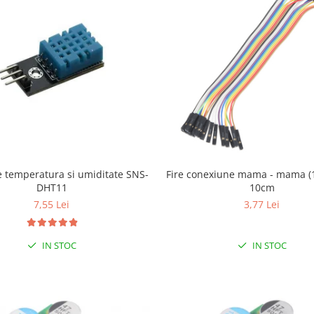
 temperatura si umiditate SNS-
Fire conexiune mama - mama (1
DHT11
10cm
7,55 Lei
3,77 Lei
IN STOC
IN STOC