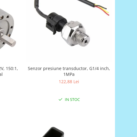
2V, 150:1,
Senzor presiune transductor, G1/4 inch,
al
1MPa
122,88 Lei
IN STOC