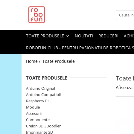
Toate Produsele
Arduino Original
TOATE PRODUSELE
NOUTATI
REDUCERI
ACHI
Arduino Compatibil
Raspberry PI
ROBOFUN CLUB - PENTRU PASIONATII DE ROBOTICA S
Raspberry PI
Home /
Toate Produsele
Alimentare
Racire
Toate 
TOATE PRODUSELE
Hat
Afiseaza:
Arduino Original
Accesorii
Arduino Compatibil
Raspberry PI
Audio
Module
Cabluri si Conectori
Accesorii
Componente
Camera
Creion 3D 3Doodler
Cutii
Imprimante 3D