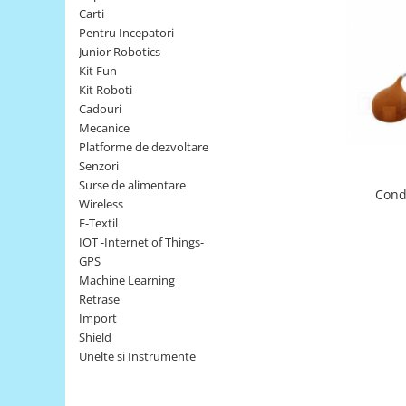
Carti
LCD
Pentru Incepatori
Module
Junior Robotics
Adaptoare si convertoare
Kit Fun
Kit Roboti
ADC
Cadouri
Audio
Mecanice
Platforme de dezvoltare
CAN
Senzori
Convertor nivel logic
Surse de alimentare
Conde
Wireless
Convertor USB la serial
E-Textil
Datalogger
IOT -Internet of Things-
GPS
LCD
Machine Learning
Module
Retrase
Import
Multiplexor
Shield
Radio
Unelte si Instrumente
Releu
RS-232