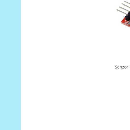
Encoder
Mecanice
Motoare
Micro Metal
Motoare
Motor 25D
Motor 37D
Motoreductor plastic
Stepper
Sub-Micro
Tamiya
Roti si Senile
Rulmenti
Sasiu
Servomotoare
Suruburi, Piulite, Conectare