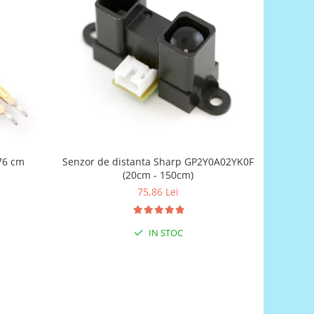
76 cm
Senzor de distanta Sharp GP2Y0A02YK0F
(20cm - 150cm)
75,86 Lei
IN STOC