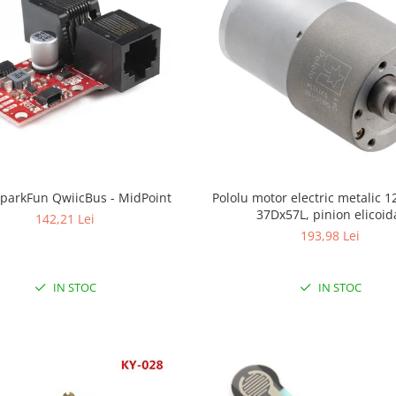
SparkFun QwiicBus - MidPoint
Pololu motor electric metalic 1
37Dx57L, pinion elicoid
142,21 Lei
193,98 Lei
IN STOC
IN STOC