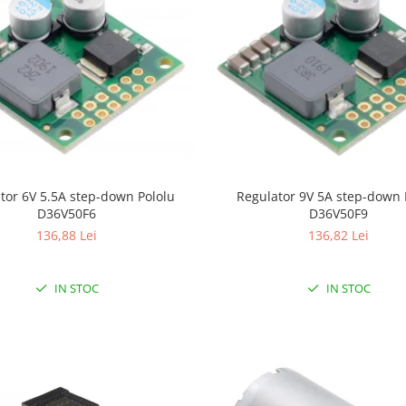
tor 6V 5.5A step-down Pololu
Regulator 9V 5A step-down 
D36V50F6
D36V50F9
136,88 Lei
136,82 Lei
IN STOC
IN STOC