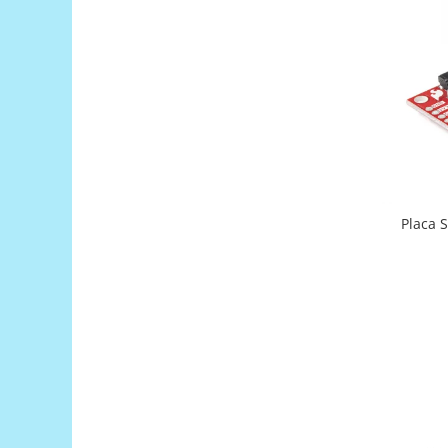
Puzzle mecanic Ugears
Organizator de chei Wunderkey
Constructor foto Mozabrick &
Qbrix
Puzzle lemn Cluebox
Jocuri de societate
Mecanice
3D Printer & CNC
Placa 
Actuator
Altele
Driver
Altele
DC
Servo
Stepper