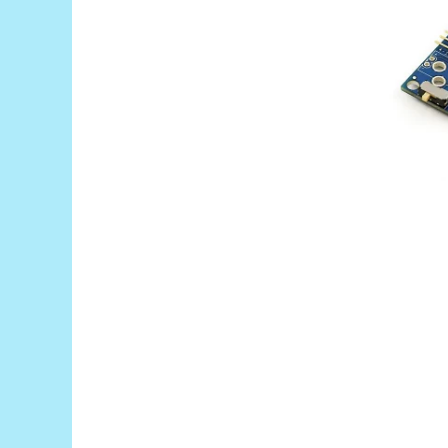
Platforme de dezvoltare
Arduino
Raspberry
.NET
Android
ARM
AVR
Espruino
Feather
Flora
FPGA
Intel
Latte Panda
Micro:bit
Nvidia