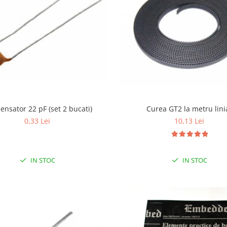
nsator 22 pF (set 2 bucati)
Curea GT2 la metru lini
0,33 Lei
10,13 Lei
IN STOC
IN STOC