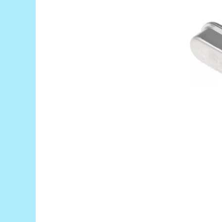
RS-485
RTC
Telecomenzi
Accesorii
Accesorii
Antene
Breadboard
Cabluri
Conectori
Cutii
Sticker
Componente
Butoane, Tastaturi
Condensatoare