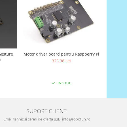
Gesture
Motor driver board pentru Raspberry Pi
A-Star 
i
325,38 Lei
IN STOC
SUPORT CLIENTI
Email tehnic si cereri de oferta B2B: info@robofun.ro