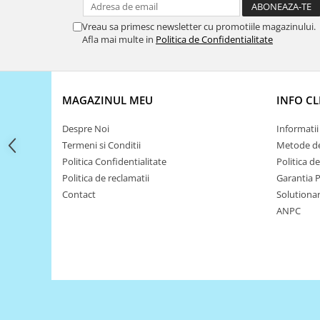
Filamente Speciale
Prusa I3 DIY Kit
Vreau sa primesc newsletter cu promotiile magazinului.
Afla mai multe in
Politica de Confidentialitate
Carti
Pentru Incepatori
Kituri incepatori Arduino
MAGAZINUL MEU
INFO CL
Pentru Incepatori
Micro:bit
Despre Noi
Informatii 
Termeni si Conditii
Metode de
Junior Robotics
Politica Confidentialitate
Politica d
Carti
Politica de reclamatii
Garantia 
Junior Robotics
Contact
Solutionare
ANPC
Lego Education
STEM Education
Ugears
Kit Fun
Kit Roboti
Cadouri