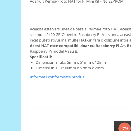
Adafruit Perma-Proto HAT for Pi Mini Kit - No EEPROM
RS-485
RTC
Telecomenzi
Aceasta este versiunea de baza a Perma-Proto HAT. Aceasta
si o mufa 2x20 GPIO pentru Raspberry Pi. Versiunea aceas
Accesorii
incat puteti stivui mai multe HAT-uri fara o coliziune intr
Accesorii
Acest HAT este compatibil doar cu Raspberry Pi A+, B+
Raspberry Pi model A sau B.
Antene
Specificatii:
Breadboard
Dimensiuni mufa: 5mm x 51mm x 12mm
Dimensiuni PCB: 66mm x 57mm x 2mm
Cabluri
Informatii conformitate produs
Conectori
Cutii
Sticker
Componente
Butoane, Tastaturi
Condensatoare
-7%