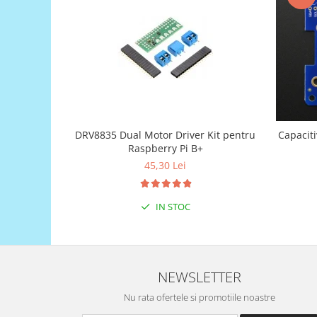
Generale
LED
Microcontrollere AVR
PCB - Placute Circuit
Rezistoare
Creion 3D 3Doodler
Imprimante 3D
DRV8835 Dual Motor Driver Kit pentru
Capacit
Raspberry Pi B+
Imprimante 3D
45,30 Lei
3Doodler
Componente
IN STOC
Componente
Componente E3D
Filament Premium ABS 1.75 mm
NEWSLETTER
Filament Premium ABS 3 mm
Filament Premium PLA 1.75 mm
Nu rata ofertele si promotiile noastre