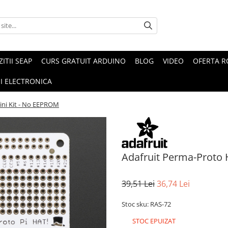
ZITII SEAP
CURS GRATUIT ARDUINO
BLOG
VIDEO
OFERTA 
I ELECTRONICA
ini Kit - No EEPROM
Adafruit Perma-Proto 
39,51 Lei
36,74 Lei
Stoc sku: RAS-72
STOC EPUIZAT