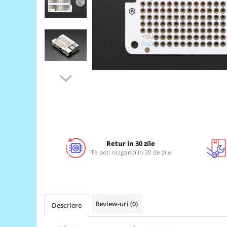
LCD
Module
Adaptoare si convertoare
ADC
Audio
CAN
Convertor nivel logic
Convertor USB la serial
Datalogger
Retur in 30 zile
LCD
Te poti razgandi in 30 de zile
Module
Multiplexor
Radio
Review-uri
(0)
Descriere
Releu
RS-232