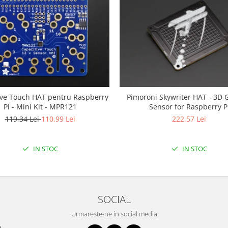
ive Touch HAT pentru Raspberry
Pimoroni Skywriter HAT - 3D 
Pi - Mini Kit - MPR121
Sensor for Raspberry P
119,34 Lei
110,99 Lei
222,57 Lei
IN STOC
IN STOC
SOCIAL
Urmareste-ne in social media