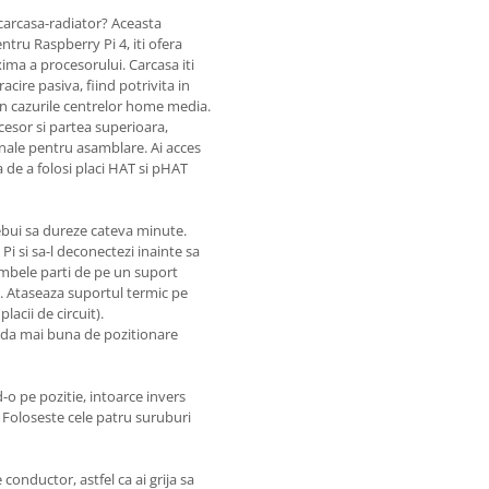
o carcasa-radiator? Aceasta
tru Raspberry Pi 4, iti ofera
xima a procesorului. Carcasa iti
acire pasiva, fiind potrivita in
a in cazurile centrelor home media.
esor si partea superioara,
nale pentru asamblare. Ai acces
tea de a folosi placi HAT si pHAT
rebui sa dureze cateva minute.
Pi si sa-l deconectezi inainte sa
ambele parti de pe un suport
e). Ataseaza suportul termic pe
lacii de circuit).
toda mai buna de pozitionare
o pe pozitie, intoarce invers
. Foloseste cele patru suruburi
 conductor, astfel ca ai grija sa