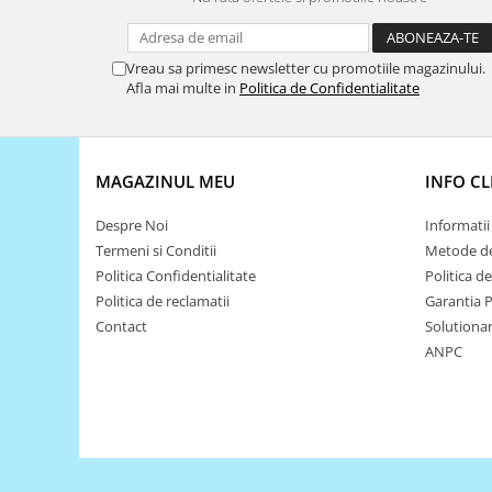
Puzzle mecanic Ugears
Organizator de chei Wunderkey
Vreau sa primesc newsletter cu promotiile magazinului.
Afla mai multe in
Politica de Confidentialitate
Constructor foto Mozabrick &
Qbrix
Puzzle lemn Cluebox
Jocuri de societate
MAGAZINUL MEU
INFO CL
Mecanice
Despre Noi
Informatii 
3D Printer & CNC
Termeni si Conditii
Metode de
Politica Confidentialitate
Politica d
Actuator
Politica de reclamatii
Garantia 
Altele
Contact
Solutionare
Driver
ANPC
Altele
DC
Servo
Stepper