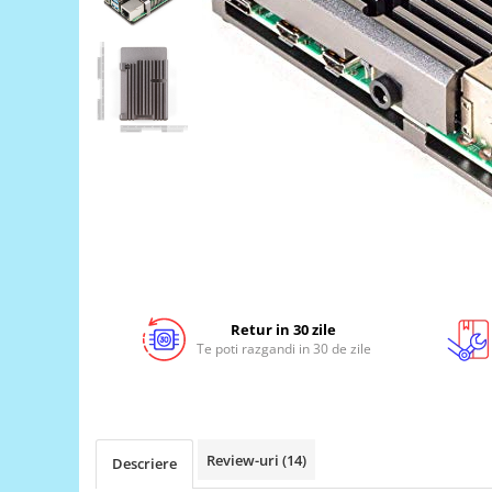
LCD
Module
Adaptoare si convertoare
ADC
Audio
CAN
Convertor nivel logic
Convertor USB la serial
Datalogger
LCD
Retur in 30 zile
Te poti razgandi in 30 de zile
Module
Multiplexor
Radio
Releu
Review-uri
(14)
Descriere
RS-232