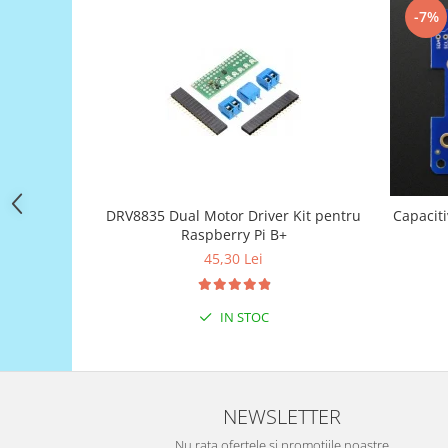
Filamente Speciale
-7%
Prusa I3 DIY Kit
Carti
Pentru Incepatori
Kituri incepatori Arduino
Pentru Incepatori
Micro:bit
Junior Robotics
DRV8835 Dual Motor Driver Kit pentru
Capacit
Raspberry Pi B+
Carti
45,30 Lei
Junior Robotics
Lego Education
IN STOC
STEM Education
Ugears
Kit Fun
NEWSLETTER
Kit Roboti
Cadouri
Nu rata ofertele si promotiile noastre