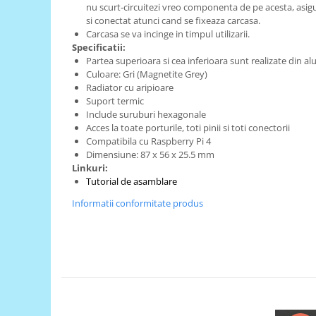
Generale
nu scurt-circuitezi vreo componenta de pe acesta, asig
si conectat atunci cand se fixeaza carcasa.
LED
Carcasa se va incinge in timpul utilizarii.
Microcontrollere AVR
Specificatii:
Partea superioara si cea inferioara sunt realizate din a
PCB - Placute Circuit
Culoare: Gri (Magnetite Grey)
Radiator cu aripioare
Rezistoare
Suport termic
Creion 3D 3Doodler
Include suruburi hexagonale
Acces la toate porturile, toti pinii si toti conectorii
Imprimante 3D
Compatibila cu Raspberry Pi 4
Imprimante 3D
Dimensiune: 87 x 56 x 25.5 mm
Linkuri:
3Doodler
Tutorial de asamblare
Componente
Informatii conformitate produs
Componente
Componente E3D
Filament Premium ABS 1.75 mm
Filament Premium ABS 3 mm
Filament Premium PLA 1.75 mm