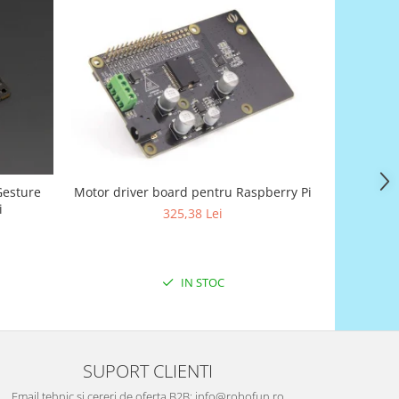
Gesture
Motor driver board pentru Raspberry Pi
A-Star 
i
325,38 Lei
IN STOC
SUPORT CLIENTI
Email tehnic si cereri de oferta B2B: info@robofun.ro