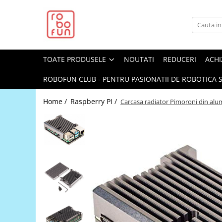
Toate Produsele
Arduino Original
TOATE PRODUSELE
NOUTATI
REDUCERI
ACHI
Arduino Compatibil
Raspberry PI
ROBOFUN CLUB - PENTRU PASIONATII DE ROBOTICA S
Raspberry PI
Home /
Raspberry PI /
Carcasa radiator Pimoroni din alum
Alimentare
Racire
Hat
Accesorii
Audio
Cabluri si Conectori
Camera
Cutii