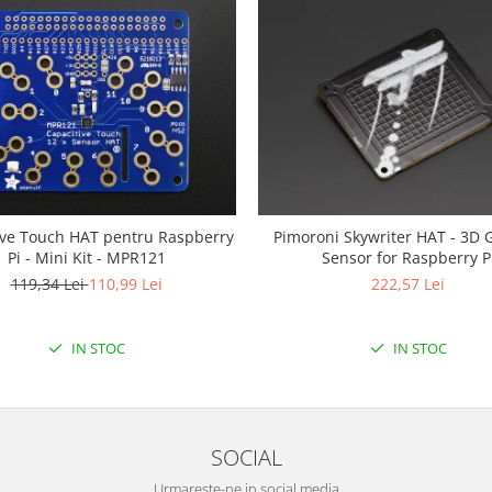
ive Touch HAT pentru Raspberry
Pimoroni Skywriter HAT - 3D 
Pi - Mini Kit - MPR121
Sensor for Raspberry P
119,34 Lei
110,99 Lei
222,57 Lei
IN STOC
IN STOC
SOCIAL
Urmareste-ne in social media