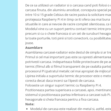
De ce sa utilizezi un radiator si o carcasa cand poti folosi 
RS-485
carcasa finuta, din aluminiu anodizat, conceputa special pen
RTC
intre 10 si 15 grade Celsius de racire pasiva la solicitare ma
protejeaza Raspberry Pi 4 in timp ce iti ofera cea mai buna r
Telecomenzi
situatiile in care ai nevoie de racire complet silentioasa, c
Modelul vine cu un suport pentru contact termic intre proc
Accesorii
precum si cu o cheie franceza si un set de suruburi hexago
Accesorii
la toate porturile, toti pinii si toti conectorii, cu posibilita
joase.
Antene
Asamblare
Breadboard
Asamblarea carcasei-radiator este destul de simpla si ar t
Primul si cel mai important pas este sa opresti alimentarea 
Cabluri
potrivesti carcasa. Indeparteaza foliile protectoare de pe 
termic (filmul alb si filmul transparent de pe cealalta part
Conectori
procesorul Pi (patratul metalic cel mai apropiat de mijlocul p
Cutii
Lipirea initiala a suportului termic de procesor este o me
corecta decat daca incerci sa-l lipesti de carcasa.
Sticker
Foloseste un singur suport termic cu Raspberry Pi 4.
Pozitioneaza partea superioara a carcasei, apoi, mentinand-
Componente
sistemul si pozitioneaza partea inferioara a carcasei sub Pi
Butoane, Tastaturi
hexagonale si cheia franceza pentru a fixa carcasa.
Note:
Condensatoare
Modelul de carcasa este realizat din metal si, astfel, este