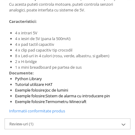
Generale
Cu acesta puteti controla motoare, puteti controla senzori
analogici, poate interfata cu sisteme de 5V.
LED
Microcontrollere AVR
Caracteristici:
PCB - Placute Circuit
4 x intrari 5V
4 x iesiri de 5V (pana la 500mA!)
Rezistoare
4 x pad tactil capacitiv
Creion 3D 3Doodler
4 x clip pad capacitiv tip crocodil
8 x Led-uri in 4 culori (rosu, verde, albastru, si galben)
Imprimante 3D
2 x H-bridge
Imprimante 3D
1 x mini breadboard pe partea de sus
Documente:
3Doodler
Python Library
Componente
Tutorial utilizare HAT
Exemple folosire:Joc de lumini
Componente
Exemple folosire:Sistem de alarma cu introducere pin
Componente E3D
Exemple folosire:Termometru Minecraft
Filament Premium ABS 1.75 mm
Informatii conformitate produs
Filament Premium ABS 3 mm
Review-uri
(1)
Filament Premium PLA 1.75 mm