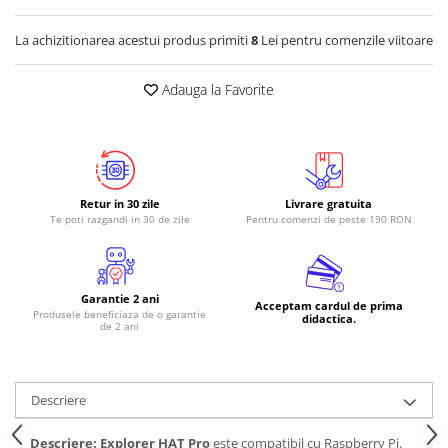
RS-485
La achizitionarea acestui produs primiti
8
Lei pentru comenzile viitoare
RTC
Adauga la Favorite
Telecomenzi
Accesorii
Accesorii
Antene
Retur in 30 zile
Livrare gratuita
Breadboard
Te poti razgandi in 30 de zile
Pentru comenzi de peste 190 RON
Cabluri
Conectori
Garantie 2 ani
Cutii
Acceptam cardul de prima
Produsele beneficiaza de o garantie
didactica.
de 2 ani
Sticker
Componente
Butoane, Tastaturi
Descriere
Condensatoare
Descriere:
Explorer HAT Pro
este compatibil cu Raspberry Pi.