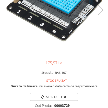
LCD
Module
Adaptoare si convertoare
ADC
Audio
CAN
Convertor nivel logic
Convertor USB la serial
175,57 Lei
Datalogger
LCD
Stoc sku: RAS-107
Module
STOC EPUIZAT
Multiplexor
Durata de livrare:
nu avem o data certa de reaprovizionare
Radio
ALERTA STOC
Releu
Cod Produs:
00003729
RS-232