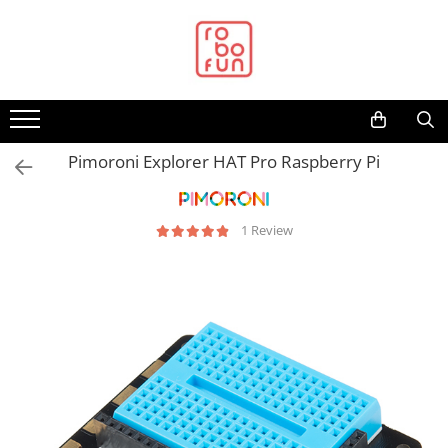
Toate Produsele
Arduino Original
Arduino Compatibil
Raspberry PI
Pimoroni Explorer HAT Pro Raspberry Pi
Raspberry PI
Alimentare
1 Review
Racire
Hat
Accesorii
Audio
Cabluri si Conectori
Camera
Cutii