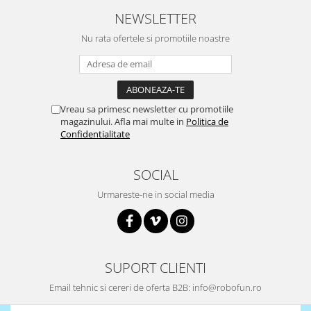
Puzzle mecanic Ugears
NEWSLETTER
Organizator de chei Wunderkey
Nu rata ofertele si promotiile noastre
Constructor foto Mozabrick &
Qbrix
Puzzle lemn Cluebox
Vreau sa primesc newsletter cu promotiile
Jocuri de societate
magazinului. Afla mai multe in
Politica de
Confidentialitate
Mecanice
3D Printer & CNC
SOCIAL
Actuator
Urmareste-ne in social media
Altele
Driver
Altele
DC
SUPORT CLIENTI
Servo
Email tehnic si cereri de oferta B2B: info@robofun.ro
Stepper