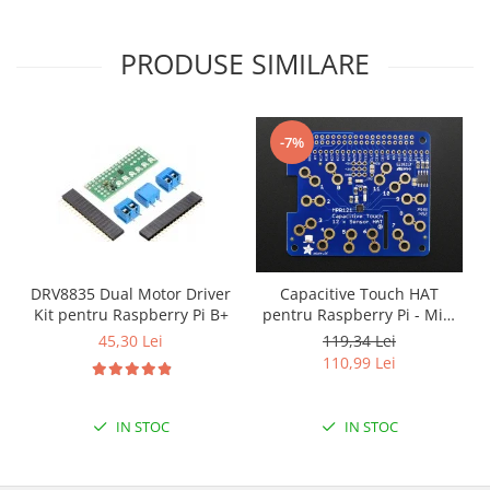
Filamente Speciale
Prusa I3 DIY Kit
PRODUSE SIMILARE
Carti
Pentru Incepatori
Kituri incepatori Arduino
-7%
Pentru Incepatori
Micro:bit
Junior Robotics
Carti
Junior Robotics
DRV8835 Dual Motor Driver
Capacitive Touch HAT
Kit pentru Raspberry Pi B+
pentru Raspberry Pi - Mini
Lego Education
Kit - MPR121
45,30 Lei
119,34 Lei
STEM Education
110,99 Lei
Ugears
Kit Fun
IN STOC
IN STOC
Kit Roboti
Cadouri