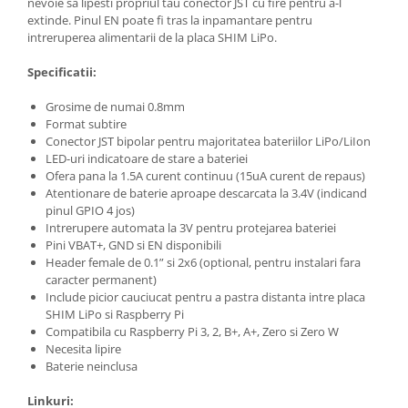
nevoie sa lipesti propriul tau conector JST cu fire pentru a-l
extinde. Pinul EN poate fi tras la inpamantare pentru
intreruperea alimentarii de la placa SHIM LiPo.
Specificatii:
Grosime de numai 0.8mm
Format subtire
Conector JST bipolar pentru majoritatea bateriilor LiPo/LiIon
LED-uri indicatoare de stare a bateriei
Ofera pana la 1.5A curent continuu (15uA curent de repaus)
Atentionare de baterie aproape descarcata la 3.4V (indicand
pinul GPIO 4 jos)
Intrerupere automata la 3V pentru protejarea bateriei
Pini VBAT+, GND si EN disponibili
Header female de 0.1” si 2x6 (optional, pentru instalari fara
caracter permanent)
Include picior cauciucat pentru a pastra distanta intre placa
SHIM LiPo si Raspberry Pi
Compatibila cu Raspberry Pi 3, 2, B+, A+, Zero si Zero W
Necesita lipire
Baterie neinclusa
Linkuri: