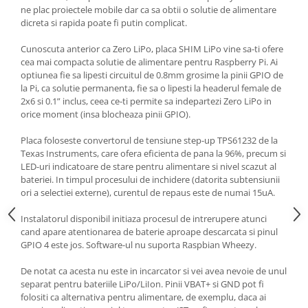
ne plac proiectele mobile dar ca sa obtii o solutie de alimentare
dicreta si rapida poate fi putin complicat.
Cunoscuta anterior ca Zero LiPo, placa SHIM LiPo vine sa-ti ofere
cea mai compacta solutie de alimentare pentru Raspberry Pi. Ai
optiunea fie sa lipesti circuitul de 0.8mm grosime la pinii GPIO de
la Pi, ca solutie permanenta, fie sa o lipesti la headerul female de
2x6 si 0.1” inclus, ceea ce-ti permite sa indepartezi Zero LiPo in
orice moment (insa blocheaza pinii GPIO).
Placa foloseste convertorul de tensiune step-up TPS61232 de la
Texas Instruments, care ofera eficienta de pana la 96%, precum si
LED-uri indicatoare de stare pentru alimentare si nivel scazut al
bateriei. In timpul procesului de inchidere (datorita subtensiunii
ori a selectiei externe), curentul de repaus este de numai 15uA.
Instalatorul disponibil initiaza procesul de intrerupere atunci
cand apare atentionarea de baterie aproape descarcata si pinul
GPIO 4 este jos. Software-ul nu suporta Raspbian Wheezy.
De notat ca acesta nu este in incarcator si vei avea nevoie de unul
separat pentru bateriile LiPo/LiIon. Pinii VBAT+ si GND pot fi
folositi ca alternativa pentru alimentare, de exemplu, daca ai