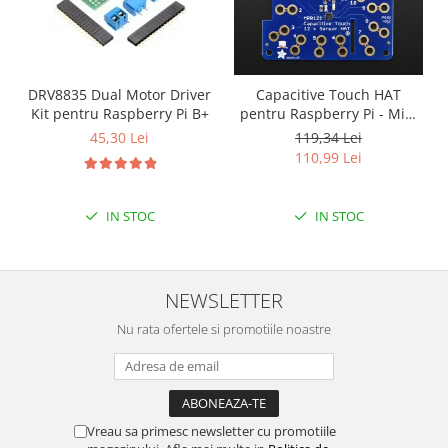
DRV8835 Dual Motor Driver
Capacitive Touch HAT
Kit pentru Raspberry Pi B+
pentru Raspberry Pi - Mini
Kit - MPR121
45,30 Lei
119,34 Lei
110,99 Lei
IN STOC
IN STOC
NEWSLETTER
Nu rata ofertele si promotiile noastre
Vreau sa primesc newsletter cu promotiile