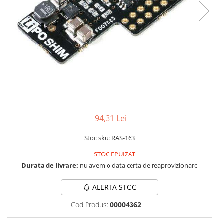
RS-232
Micro:bit
PIR
Motor 25D
Motor 37D
RS-485
Nvidia
Radar
Motoreductor plastic
RTC
Olinuxino
Sonar
Stepper
Telecomenzi
Photon
Sunet
Sub-Micro
PIC
Tensiune
Tamiya
Platforme de dezvoltare
Termocuple
Roti si Senile
Python
Video
Rulmenti
Teensy
Vreme
94,31 Lei
Sasiu
Thing
Servomotoare
Stoc sku: RAS-163
TI
Suruburi, Piulite, Conectare
STOC EPUIZAT
Durata de livrare:
nu avem o data certa de reaprovizionare
ALERTA STOC
Cod Produs:
00004362