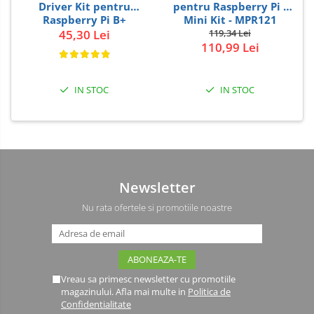
Driver Kit pentru
pentru Raspberry Pi -
Raspberry Pi B+
Mini Kit - MPR121
45,30 Lei
119,34 Lei
110,99 Lei
IN STOC
IN STOC
Newsletter
Nu rata ofertele si promotiile noastre
Vreau sa primesc newsletter cu promotiile
magazinului. Afla mai multe in
Politica de
Confidentialitate