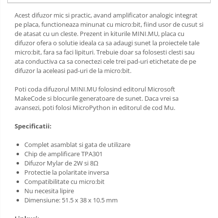
Acest difuzor mic si practic, avand amplificator analogic integrat
pe placa, functioneaza minunat cu micro:bit, fiind usor de cusut si
de atasat cu un cleste. Prezent in kiturile MINI.MU, placa cu
difuzor ofera o solutie ideala ca sa adaugi sunet la proiectele tale
micro:bit, fara sa faci lipituri. Trebuie doar sa folosesti clesti sau
ata conductiva ca sa conectezi cele trei pad-uri etichetate de pe
difuzor la aceleasi pad-uri de la micro:bit.
Poti coda difuzorul MINI.MU folosind editorul Microsoft
MakeCode si blocurile generatoare de sunet. Daca vrei sa
avansezi, poti folosi MicroPython in editorul de cod Mu.
Specificatii:
Complet asamblat si gata de utilizare
Chip de amplificare TPA301
Difuzor Mylar de 2W si 8Ω
Protectie la polaritate inversa
Compatibilitate cu micro:bit
Nu necesita lipire
Dimensiune: 51.5 x 38 x 10.5 mm