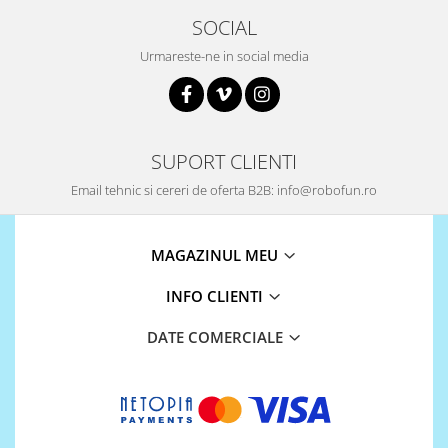
Puzzle mecanic Ugears
SOCIAL
Organizator de chei Wunderkey
Urmareste-ne in social media
Constructor foto Mozabrick &
Qbrix
Puzzle lemn Cluebox
SUPORT CLIENTI
Jocuri de societate
Email tehnic si cereri de oferta B2B: info@robofun.ro
Mecanice
3D Printer & CNC
Actuator
MAGAZINUL MEU
Altele
INFO CLIENTI
Driver
DATE COMERCIALE
Altele
DC
Servo
Stepper