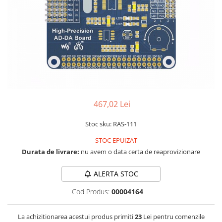
LCD
Module
Adaptoare si convertoare
ADC
Audio
CAN
Convertor nivel logic
467,02 Lei
Convertor USB la serial
Stoc sku: RAS-111
Datalogger
STOC EPUIZAT
LCD
Durata de livrare:
nu avem o data certa de reaprovizionare
Module
ALERTA STOC
Multiplexor
Radio
Cod Produs:
00004164
Releu
La achizitionarea acestui produs primiti
23
Lei pentru comenzile
RS-232