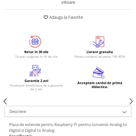
viitoare
RS-485
Adauga la Favorite
RTC
Telecomenzi
Accesorii
Accesorii
Retur in 30 zile
Livrare gratuita
Antene
Te poti razgandi in 30 de zile
Pentru comenzi de peste 190 RON
Breadboard
Cabluri
Garantie 2 ani
Conectori
Acceptam cardul de prima
Produsele beneficiaza de o garantie
didactica.
de 2 ani
Cutii
Sticker
Componente
Descriere
Butoane, Tastaturi
Placa de extensie pentru Raspberry PI pentru conversii: Analog to
Condensatoare
Digital si Digital to Analog
Specificatii: