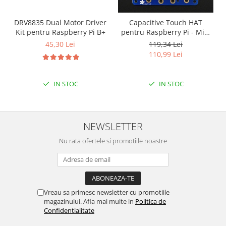
Filamente Speciale
Prusa I3 DIY Kit
DRV8835 Dual Motor Driver
Capacitive Touch HAT
Carti
Kit pentru Raspberry Pi B+
pentru Raspberry Pi - Mini
Kit - MPR121
45,30 Lei
119,34 Lei
Pentru Incepatori
110,99 Lei
Kituri incepatori Arduino
Pentru Incepatori
IN STOC
IN STOC
Micro:bit
Junior Robotics
Carti
NEWSLETTER
Junior Robotics
Nu rata ofertele si promotiile noastre
Lego Education
STEM Education
Ugears
Vreau sa primesc newsletter cu promotiile
Kit Fun
magazinului. Afla mai multe in
Politica de
Kit Roboti
Confidentialitate
Cadouri