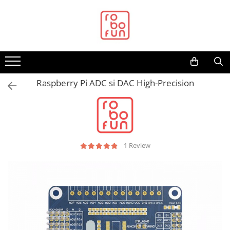
Toate Produsele
Arduino Original
Arduino Compatibil
Raspberry PI
Raspberry Pi ADC si DAC High-Precision
Raspberry PI
Alimentare
Racire
Hat
1 Review
Accesorii
Audio
Cabluri si Conectori
Camera
Cutii