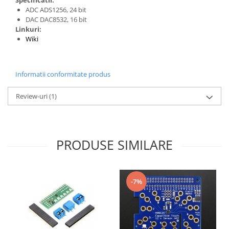
Generale
ADC ADS1256, 24 bit
LED
DAC DAC8532, 16 bit
Linkuri:
Microcontrollere AVR
Wiki
PCB - Placute Circuit
Rezistoare
Informatii conformitate produs
Creion 3D 3Doodler
Imprimante 3D
Review-uri
(1)
Imprimante 3D
3Doodler
Componente
PRODUSE SIMILARE
Componente
Componente E3D
-7%
Filament Premium ABS 1.75 mm
Filament Premium ABS 3 mm
Filament Premium PLA 1.75 mm