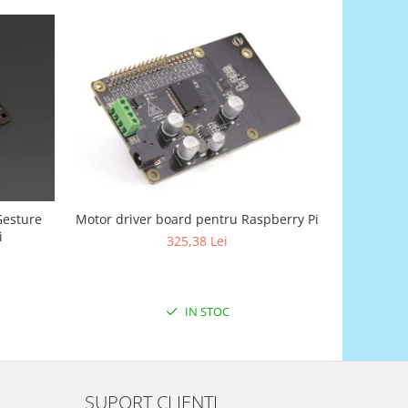
Gesture
Motor driver board pentru Raspberry Pi
A-Star 
i
325,38 Lei
IN STOC
SUPORT CLIENTI