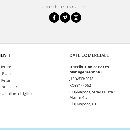
Urmareste-ne in social media
IENTI
DATE COMERCIALE
livrare
Distribution Services
Management SRL
 Plata
J12/4603/2018
e Retur
RO38144062
Produselor
Cluj-Napoca, Strada Piata 1
a online a litigiilor
Mai, nr 4-5
Cluj-Napoca, Cluj