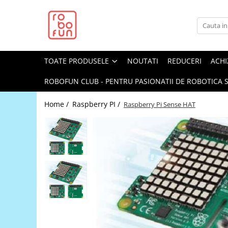
Toate Produsele
Arduino Original
TOATE PRODUSELE
NOUTATI
REDUCERI
ACHI
Arduino Compatibil
Raspberry PI
ROBOFUN CLUB - PENTRU PASIONATII DE ROBOTICA S
Raspberry PI
Home /
Raspberry PI /
Raspberry Pi Sense HAT
Alimentare
Racire
Hat
Accesorii
Audio
Cabluri si Conectori
Camera
Cutii