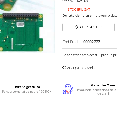
Stoc sku: RAS-68
STOC EPUIZAT
Durata de livrare:
nu avem o data
ALERTA STOC
Cod Produs:
00002777
La achizitionarea acestui produs pr
Adauga la Favorite
Garantie 2 ani
Livrare gratuita
Produsele beneficiaza de o
Pentru comenzi de peste 190 RON
de 2 ani