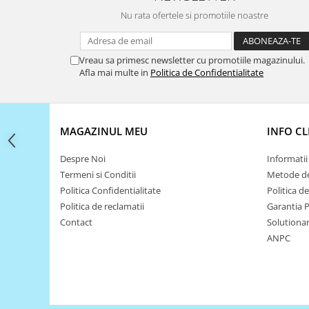
Filamente Speciale
Nu rata ofertele si promotiile noastre
Prusa I3 DIY Kit
Carti
Vreau sa primesc newsletter cu promotiile magazinului.
Pentru Incepatori
Afla mai multe in
Politica de Confidentialitate
Kituri incepatori Arduino
Pentru Incepatori
Micro:bit
MAGAZINUL MEU
INFO CL
Junior Robotics
Despre Noi
Informatii 
Carti
Termeni si Conditii
Metode de
Junior Robotics
Politica Confidentialitate
Politica d
Lego Education
Politica de reclamatii
Garantia 
Contact
Solutionare
STEM Education
ANPC
Ugears
Kit Fun
Kit Roboti
Cadouri