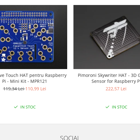
ive Touch HAT pentru Raspberry
Pimoroni Skywriter HAT - 3D 
Pi - Mini Kit - MPR121
Sensor for Raspberry P
119,34 Lei
110,99 Lei
222,57 Lei
IN STOC
IN STOC
SOCIAL