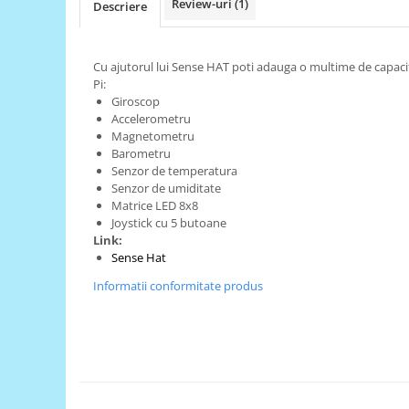
Review-uri
(1)
Descriere
RS-485
RTC
Cu ajutorul lui Sense HAT poti adauga o multime de capacit
Telecomenzi
Pi:
Giroscop
Accesorii
Accelerometru
Accesorii
Magnetometru
Barometru
Antene
Senzor de temperatura
Senzor de umiditate
Breadboard
Matrice LED 8x8
Cabluri
Joystick cu 5 butoane
Link:
Conectori
Sense Hat
Cutii
Informatii conformitate produs
Sticker
Componente
Butoane, Tastaturi
Condensatoare