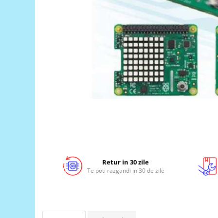
LCD
Module
Adaptoare si convertoare
ADC
Audio
CAN
Convertor nivel logic
Convertor USB la serial
Datalogger
LCD
Module
Retur in 30 zile
Te poti razgandi in 30 de zile
Multiplexor
Radio
Releu
RS-232