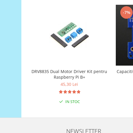
Generale
LED
-7%
Microcontrollere AVR
PCB - Placute Circuit
Rezistoare
Creion 3D 3Doodler
Imprimante 3D
Imprimante 3D
DRV8835 Dual Motor Driver Kit pentru
Capacit
3Doodler
Raspberry Pi B+
Componente
45,30 Lei
Componente
Componente E3D
IN STOC
Filament Premium ABS 1.75 mm
Filament Premium ABS 3 mm
Filament Premium PLA 1.75 mm
NEWSLETTER