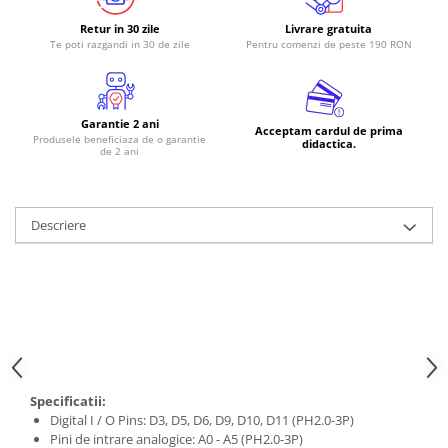
Retur in 30 zile
Livrare gratuita
Te poti razgandi in 30 de zile
Pentru comenzi de peste 190 RON
Garantie 2 ani
Acceptam cardul de prima
Produsele beneficiaza de o garantie
didactica.
de 2 ani
Descriere
Specificatii:
Digital I / O Pins: D3, D5, D6, D9, D10, D11 (PH2.0-3P)
Pini de intrare analogice: A0 - A5 (PH2.0-3P)