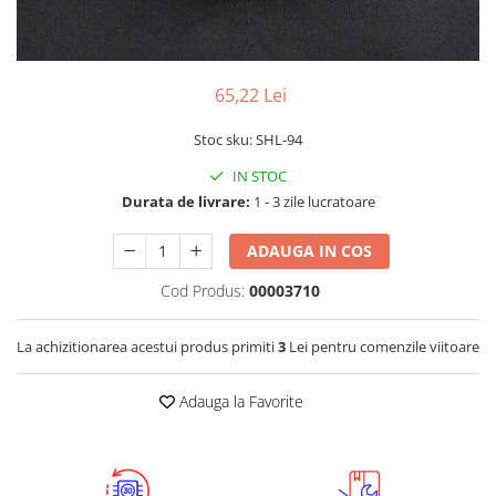
RS-232
Micro:bit
PIR
Motor 25D
Motor 37D
RS-485
Nvidia
Radar
Motoreductor plastic
RTC
Olinuxino
Sonar
65,22 Lei
Stepper
Telecomenzi
Photon
Sunet
Stoc sku: SHL-94
Sub-Micro
PIC
Tensiune
Tamiya
IN STOC
Platforme de dezvoltare
Termocuple
Roti si Senile
Durata de livrare:
1 - 3 zile lucratoare
Python
Video
Rulmenti
ADAUGA IN COS
Teensy
Vreme
Sasiu
Cod Produs:
00003710
Thing
Servomotoare
TI
Suruburi, Piulite, Conectare
La achizitionarea acestui produs primiti
3
Lei pentru comenzile viitoare
Adauga la Favorite