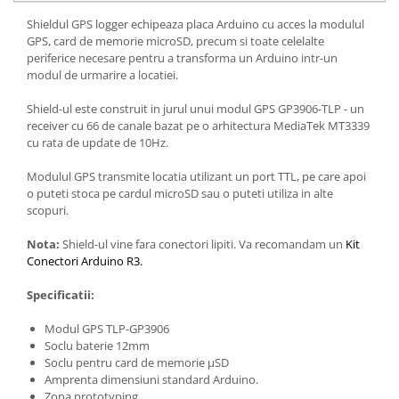
Generale
Shieldul GPS logger echipeaza placa Arduino cu acces la modulul
LED
GPS, card de memorie microSD, precum si toate celelalte
periferice necesare pentru a transforma un Arduino intr-un
Microcontrollere AVR
modul de urmarire a locatiei.
PCB - Placute Circuit
Shield-ul este construit in jurul unui modul GPS GP3906-TLP - un
Rezistoare
receiver cu 66 de canale bazat pe o arhitectura MediaTek MT3339
Creion 3D 3Doodler
cu rata de update de 10Hz.
Imprimante 3D
Modulul GPS transmite locatia utilizant un port TTL, pe care apoi
Imprimante 3D
o puteti stoca pe cardul microSD sau o puteti utiliza in alte
scopuri.
3Doodler
Componente
Nota:
Shield-ul vine fara conectori lipiti. Va recomandam un
Kit
Conectori Arduino R3.
Componente
Componente E3D
Specificatii:
Filament Premium ABS 1.75 mm
Modul GPS TLP-GP3906
Filament Premium ABS 3 mm
Soclu baterie 12mm
Soclu pentru card de memorie μSD
Filament Premium PLA 1.75 mm
Amprenta dimensiuni standard Arduino.
Zona prototyping