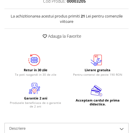
Cod Produs:
00003205
RS-485
La achizitionarea acestui produs primiti
21
Lei pentru comenzile
RTC
viitoare
Telecomenzi
Adauga la Favorite
Accesorii
Accesorii
Antene
Breadboard
Retur in 30 zile
Livrare gratuita
Cabluri
Te poti razgandi in 30 de zile
Pentru comenzi de peste 190 RON
Conectori
Cutii
Garantie 2 ani
Sticker
Acceptam cardul de prima
Produsele beneficiaza de o garantie
didactica.
de 2 ani
Componente
Butoane, Tastaturi
Condensatoare
Descriere