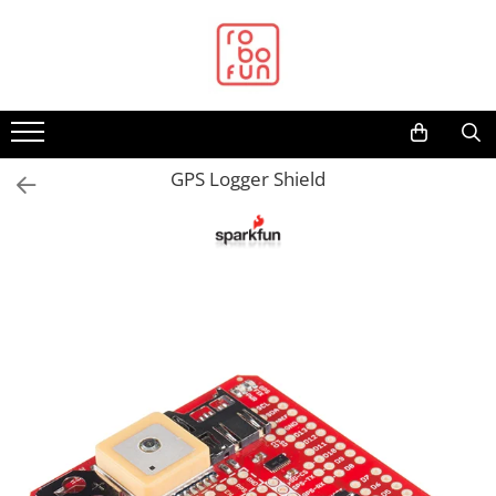
Toate Produsele
Arduino Original
Arduino Compatibil
Raspberry PI
GPS Logger Shield
Raspberry PI
Alimentare
Racire
Hat
Accesorii
Audio
Cabluri si Conectori
Camera
Cutii