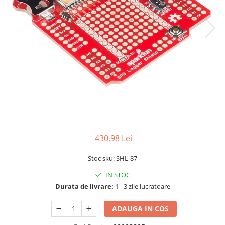
LCD
Module
Adaptoare si convertoare
ADC
Audio
CAN
Convertor nivel logic
Convertor USB la serial
Datalogger
430,98 Lei
LCD
Stoc sku: SHL-87
Module
IN STOC
Multiplexor
Durata de livrare:
1 - 3 zile lucratoare
Radio
Releu
ADAUGA IN COS
RS-232