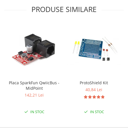
PRODUSE SIMILARE
Placa SparkFun QwiicBus -
ProtoShield Kit
MidPoint
40,84 Lei
142,21 Lei
IN STOC
IN STOC