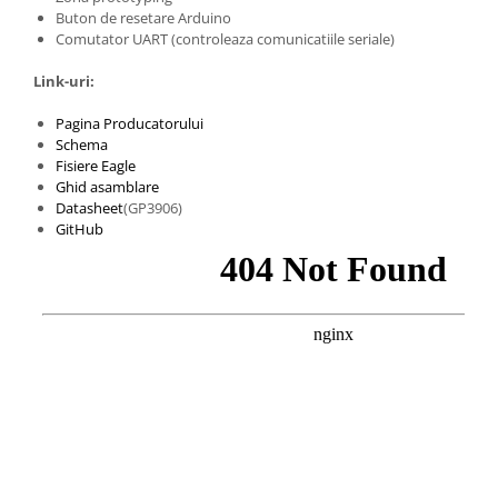
Filamente Speciale
Buton de resetare Arduino
Prusa I3 DIY Kit
Comutator UART (controleaza comunicatiile seriale)
Carti
Link-uri:
Pentru Incepatori
Pagina Producatorului
Kituri incepatori Arduino
Schema
Pentru Incepatori
Fisiere Eagle
Ghid asamblare
Micro:bit
Datasheet
(GP3906)
GitHub
Junior Robotics
Carti
Junior Robotics
Lego Education
STEM Education
Ugears
Kit Fun
Kit Roboti
Cadouri