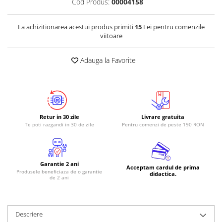
Cod Produs:
00004158
RS-485
La achizitionarea acestui produs primiti
15
Lei pentru comenzile
RTC
viitoare
Telecomenzi
Adauga la Favorite
Accesorii
Accesorii
Antene
Breadboard
Retur in 30 zile
Livrare gratuita
Cabluri
Te poti razgandi in 30 de zile
Pentru comenzi de peste 190 RON
Conectori
Cutii
Garantie 2 ani
Sticker
Acceptam cardul de prima
Produsele beneficiaza de o garantie
didactica.
de 2 ani
Componente
Butoane, Tastaturi
Condensatoare
Descriere