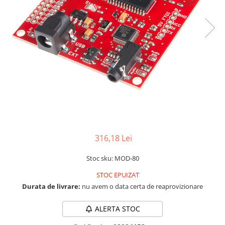
LCD
Module
Adaptoare si convertoare
ADC
Audio
CAN
Convertor nivel logic
Convertor USB la serial
Datalogger
316,18 Lei
LCD
Stoc sku: MOD-80
Module
STOC EPUIZAT
Multiplexor
Durata de livrare:
nu avem o data certa de reaprovizionare
Radio
Releu
ALERTA STOC
RS-232