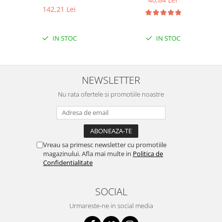
142,21 Lei
Puzzle mecanic Ugears
Organizator de chei Wunderkey
IN STOC
IN STOC
Constructor foto Mozabrick &
Qbrix
Puzzle lemn Cluebox
NEWSLETTER
Jocuri de societate
Nu rata ofertele si promotiile noastre
Mecanice
3D Printer & CNC
Actuator
Altele
Vreau sa primesc newsletter cu promotiile
magazinului. Afla mai multe in
Politica de
Driver
Confidentialitate
Altele
DC
SOCIAL
Servo
Urmareste-ne in social media
Stepper