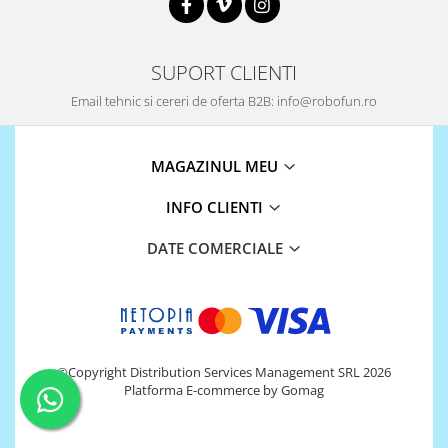
Encoder
Mecanice
Motoare
SUPORT CLIENTI
Micro Metal
Email tehnic si cereri de oferta B2B: info@robofun.ro
Motoare
Motor 25D
MAGAZINUL MEU
Motor 37D
Motoreductor plastic
INFO CLIENTI
Stepper
DATE COMERCIALE
Sub-Micro
Tamiya
Roti si Senile
Rulmenti
Sasiu
©Copyright Distribution Services Management SRL 2026
Platforma E-commerce by Gomag
Servomotoare
Suruburi, Piulite, Conectare