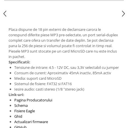
Generale
LED
Microcontrollere AVR
PCB - Placute Circuit
Placa dispune de 18 pin externi de declansare carora le
corespund diferite piese MP3 pre-selectate, un port serial-duplex
Rezistoare
complet care ofera un transfer de date deplin. Se pot declansa
Creion 3D 3Doodler
pana la 256 de piese si volumul poate fi controlat in timp real.
Piesele MP3 sunt stocate pe un card MicroSD care nu este inclus
Imprimante 3D
in pachet.
Imprimante 3D
Specificatii:
Tensiune de intrare: 4.5 - 12V DC, sau 3,3V selectabil cu jumper
3Doodler
Consum de curent: Aproximativ 45mA inactiv, 85mA activ
Componente
Media: suport card MicroSD
Sistemul de fisiere: FAT32 si FAT16
Componente
Iesire audio: casti stereo (1/8 "stereo jack)
Componente E3D
Link-uri:
Pagina Producatorului
Filament Premium ABS 1.75 mm
Schema
Filament Premium ABS 3 mm
Fisiere Eagle
Ghid
Filament Premium PLA 1.75 mm
Actualizari firmware
GitHub