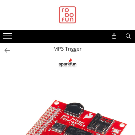
Toate Produsele
Arduino Original
Arduino Compatibil
Raspberry PI
MP3 Trigger
Raspberry PI
Alimentare
Racire
Hat
Accesorii
Audio
Cabluri si Conectori
Camera
Cutii