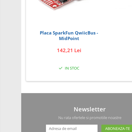
PCB - Placute Circuit
Rezistoare
Imprimante 3D
Placa SparkFun QwiicBus -
3Doodler
MidPoint
Componente
142,21 Lei
Componente
Componente E3D
Filament Premium ABS 1.75 mm
IN STOC
Filament Premium ABS 3 mm
Filament Premium PLA 1.75 mm
Filamente Speciale
Prusa I3 DIY Kit
Newsletter
Kituri incepatori Arduino
Nu rata ofertele si promotiile noastre
Pentru Incepatori
Micro:bit