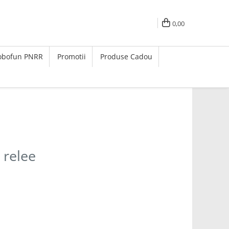
0,00
Robofun PNRR
Promotii
Produse Cadou
 relee