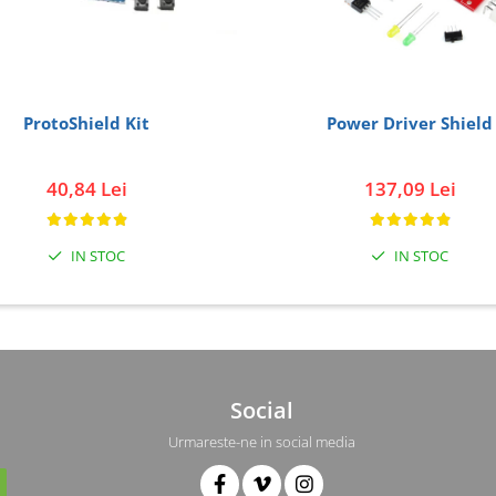
ProtoShield Kit
Power Driver Shield
40,84 Lei
137,09 Lei
IN STOC
IN STOC
Social
Urmareste-ne in social media