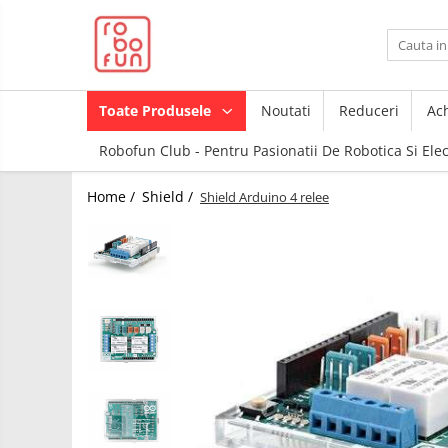
Toate Produsele
Arduino Original
Toate Produsele
Noutati
Reduceri
Ach
Arduino Compatibil
Robofun Club - Pentru Pasionatii De Robotica Si Ele
Raspberry PI
Raspberry PI
Module
Home /
Shield /
Shield Arduino 4 relee
Accesorii
Alimentare
Componente
Racire
Creion 3D
Hat
3Doodler
Accesorii
Imprimante
3D
Audio
Carti
Cabluri si Conectori
Pentru
Incepatori
Camera
Junior
Cutii