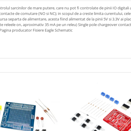
rolul sarcinilor de mare putere, care nu pot fi controlate de pinii IO digitali 
2 contacte de comutare (NO si NC); in scopul de a creste limita curentului, ce
sursa separta de alimentare, acesta fiind alimentat de la pinii 5V si 3.3V ai plac
te releele on, aproximativ 35 mA pe un releu) Single pole chargeover con
: Pagina producator Fisiere Eagle Schematic