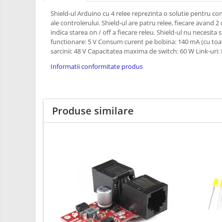
RS-485
Learning
Shield-ul Arduino cu 4 relee reprezinta o solutie pentru cont
Retrase
RTC
ale controlerului. Shield-ul are patru relee, fiecare avand 
Shield
Telecomenzi
indica starea on / off a fiecare releu. Shield-ul nu necesita 
Unelte
functionare: 5 V Consum curent pe bobina: 140 mA (cu toa
Accesorii
si
sarcinii: 48 V Capacitatea maxima de switch: 60 W Link-uri
Instrumente
Antene
Informatii conformitate produs
Breadboard
Cabluri
Produse similare
Conectori
Cutii
Sticker
Butoane, Tastaturi
Condensatoare
Generale
LED
Microcontrollere AVR