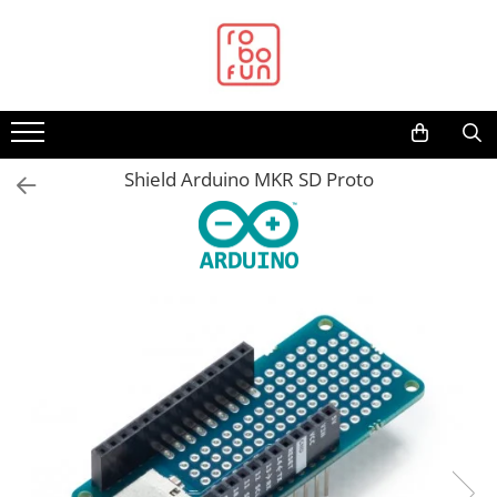
Toate Produsele
Arduino Original
Arduino Compatibil
Raspberry PI
Shield Arduino MKR SD Proto
Raspberry PI
Alimentare
Racire
Hat
Accesorii
Audio
Cabluri si Conectori
Camera
Cutii