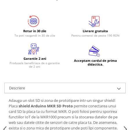
RS-485
RTC
Telecomenzi
Retur in 30 zile
Livrare gratuita
Accesorii
Te poti razgandi in 30 de zile
Pentru comenzi de peste 190 RON
Accesorii
Antene
Garantie 2 ani
Breadboard
Acceptam cardul de prima
Produsele beneficiaza de o garantie
didactica.
de 2 ani
Cabluri
Conectori
Cutii
Descriere
Sticker
Adauga un slot SD si zona de prototipare intr-un singur shield!
Componente
Placa
shield Arduino MKR SD Proto
permite conectarea unui
card SD la placa ta cu format MKR. O poti folosi pentru sporirea
Butoane, Tastaturi
functiilor IoT de la MKR1000 precum si la stocarea datelor de pe
Condensatoare
web sau datele citite de senzori de catre placa ta. De asemenea,
exista si o zona mica de prototipare unde poti lipi componente.