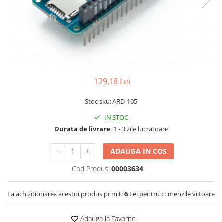
LCD
Module
Adaptoare si convertoare
ADC
Audio
129,18 Lei
CAN
Convertor nivel logic
Stoc sku: ARD-105
Convertor USB la serial
IN STOC
Datalogger
Durata de livrare:
1 - 3 zile lucratoare
LCD
ADAUGA IN COS
Module
Cod Produs:
00003634
Multiplexor
Radio
La achizitionarea acestui produs primiti
6
Lei pentru comenzile viitoare
Releu
Adauga la Favorite
RS-232