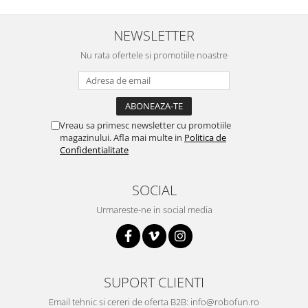
Puzzle mecanic Ugears
NEWSLETTER
Organizator de chei Wunderkey
Nu rata ofertele si promotiile noastre
Constructor foto Mozabrick &
Qbrix
Puzzle lemn Cluebox
Jocuri de societate
Vreau sa primesc newsletter cu promotiile
Mecanice
magazinului. Afla mai multe in
Politica de
Confidentialitate
3D Printer & CNC
Actuator
SOCIAL
Altele
Urmareste-ne in social media
Driver
Altele
DC
Servo
SUPORT CLIENTI
Stepper
Email tehnic si cereri de oferta B2B: info@robofun.ro