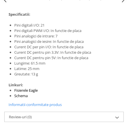
Generale
LED
Specificatii:
Microcontrollere AVR
Pini digitali I/O: 21
PCB - Placute Circuit
Pini digitali PWM I/O: In functie de placa
Pini analogici de intrare: 7
Rezistoare
Pini analogici de iesire: In functie de placa
Creion 3D 3Doodler
Curent DC per pin I/O: In functie de placa
Curent DC pentru pin 3.3V: In functie de placa
Imprimante 3D
Curent DC pentru pin 5V: In functie de placa
Imprimante 3D
Lungime: 61.5 mm
Latime: 25 mm
3Doodler
Greutate: 13 g
Componente
Linkuri:
Componente
Fisierele Eagle
Componente E3D
Schema
Filament Premium ABS 1.75 mm
Informatii conformitate produs
Filament Premium ABS 3 mm
Review-uri
(0)
Filament Premium PLA 1.75 mm