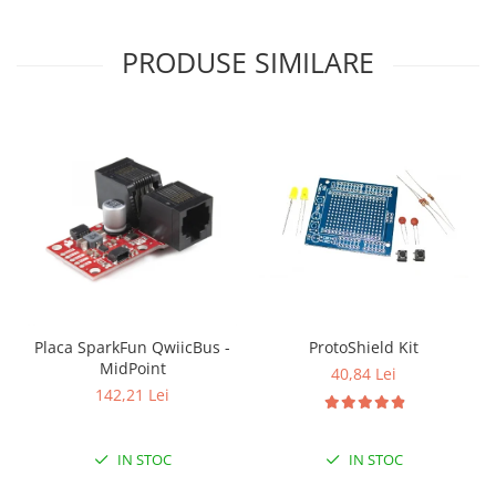
Filamente Speciale
Prusa I3 DIY Kit
PRODUSE SIMILARE
Carti
Pentru Incepatori
Kituri incepatori Arduino
Pentru Incepatori
Micro:bit
Junior Robotics
Carti
Junior Robotics
Lego Education
Placa SparkFun QwiicBus -
ProtoShield Kit
STEM Education
MidPoint
40,84 Lei
142,21 Lei
Ugears
Kit Fun
IN STOC
IN STOC
Kit Roboti
Cadouri