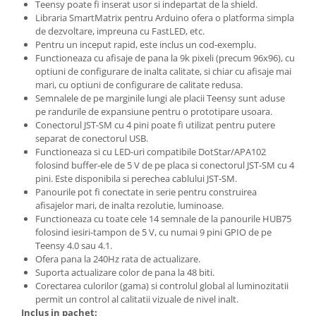
Teensy poate fi inserat usor si indepartat de la shield.
Puzzle mecanic Ugears
Libraria SmartMatrix pentru Arduino ofera o platforma simpla
de dezvoltare, impreuna cu FastLED, etc.
Organizator de chei Wunderkey
Pentru un inceput rapid, este inclus un cod-exemplu.
Constructor foto Mozabrick &
Functioneaza cu afisaje de pana la 9k pixeli (precum 96x96), cu
optiuni de configurare de inalta calitate, si chiar cu afisaje mai
Qbrix
mari, cu optiuni de configurare de calitate redusa.
Puzzle lemn Cluebox
Semnalele de pe marginile lungi ale placii Teensy sunt aduse
pe randurile de expansiune pentru o prototipare usoara.
Jocuri de societate
Conectorul JST-SM cu 4 pini poate fi utilizat pentru putere
Mecanice
separat de conectorul USB.
Functioneaza si cu LED-uri compatibile DotStar/APA102
3D Printer & CNC
folosind buffer-ele de 5 V de pe placa si conectorul JST-SM cu 4
Actuator
pini. Este disponibila si perechea cablului JST-SM.
Panourile pot fi conectate in serie pentru construirea
Altele
afisajelor mari, de inalta rezolutie, luminoase.
Functioneaza cu toate cele 14 semnale de la panourile HUB75
Driver
folosind iesiri-tampon de 5 V, cu numai 9 pini GPIO de pe
Altele
Teensy 4.0 sau 4.1.
Ofera pana la 240Hz rata de actualizare.
DC
Suporta actualizare color de pana la 48 biti.
Servo
Corectarea culorilor (gama) si controlul global al luminozitatii
Stepper
permit un control al calitatii vizuale de nivel inalt.
Inclus in pachet: