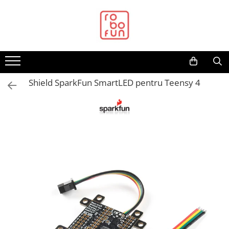
Toate Produsele
Arduino Original
Arduino Compatibil
Raspberry PI
Shield SparkFun SmartLED pentru Teensy 4
Raspberry PI
Alimentare
Racire
Hat
Accesorii
Audio
Cabluri si Conectori
Camera
Cutii