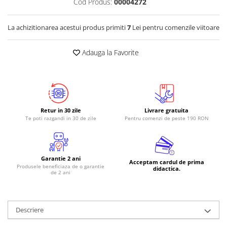
Cod Produs:
00004272
RS-485
La achizitionarea acestui produs primiti
7
Lei pentru comenzile viitoare
RTC
Telecomenzi
Adauga la Favorite
Accesorii
Accesorii
Antene
Breadboard
Retur in 30 zile
Livrare gratuita
Te poti razgandi in 30 de zile
Pentru comenzi de peste 190 RON
Cabluri
Conectori
Cutii
Garantie 2 ani
Acceptam cardul de prima
Produsele beneficiaza de o garantie
Sticker
didactica.
de 2 ani
Componente
Butoane, Tastaturi
Descriere
Condensatoare