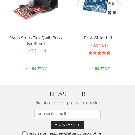
Platforme de dezvoltare
Arduino
Raspberry
.NET
Placa SparkFun QwiicBus -
ProtoShield Kit
Android
MidPoint
40,84 Lei
ARM
142,21 Lei
AVR
Espruino
IN STOC
IN STOC
Feather
Flora
NEWSLETTER
FPGA
Nu rata ofertele si promotiile noastre
Intel
Latte Panda
Micro:bit
Nvidia
Vreau sa primesc newsletter cu promotiile