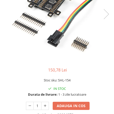
LCD
Module
Adaptoare si convertoare
ADC
Audio
CAN
Convertor nivel logic
Convertor USB la serial
Datalogger
150,78 Lei
LCD
Stoc sku: SHL-154
Module
IN STOC
Multiplexor
Durata de livrare:
1 - 3 zile lucratoare
Radio
Releu
ADAUGA IN COS
RS-232