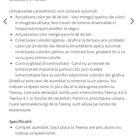
Filamente Speciale
Prusa I3 DIY Kit
Urmatoarele caracteristici sunt activate automat:
Actualizare color pe 36 de biti - Vezi intregul spectru de culori
Carti
in imaginea afisata, fara treceri de lumina observabile in
Pentru Incepatori
timpul estomparii pixelilor la negru.
Actualizarea color merge pana la 48 de biti.
Kituri incepatori Arduino
Corectarea culorilor (gama) - Grafica ta de baza are, probabil,
Pentru Incepatori
culori pe 24 de biti dar libraria SmartMatrix aplica automat
corectarea culorilor pentru un contrast bun, gradient lin si ca
Micro:bit
sa nu para sterse culorile.
Contrul global al luminozitatii - Cand nu ai nevoie de
Junior Robotics
luminozitate maxima la panoul LED, poti scadea
Carti
luminozitatea fara sa sacrifici adancimea culorilor din grafica.
Shield-ul este usor de asamblat si conectat la un panou. Nu
Junior Robotics
trebuie sa lipesti nimic in plus decat la adaugarea pinilor la
Lego Education
Teensy, care este detasabil. Astfel, poti interschimba Teensy 4.0 si
Teensy 4.1, in functie de necesitati. Pentru o prototipare usoara,
STEM Education
toate semnalele lungi de la Teensy sunt aduse pe randul de
Ugears
expansiune.
Kit Fun
Specificatii:
Kit Roboti
Complet asamblat. Daca placa ta Teensy are pini, atunci nu
trebuie sa lipesti nimic.
Cadouri