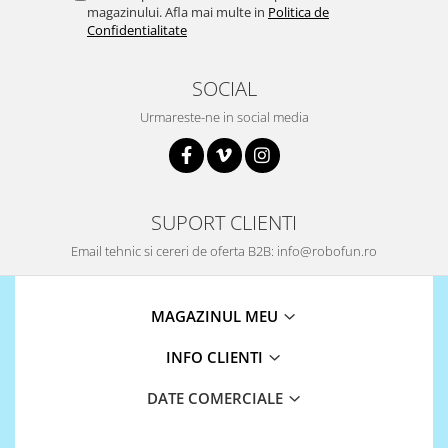
magazinului. Afla mai multe in
Politica de
Olinuxino
Confidentialitate
Photon
PIC
SOCIAL
Platforme de dezvoltare
Urmareste-ne in social media
Python
Teensy
Thing
SUPORT CLIENTI
TI
Email tehnic si cereri de oferta B2B: info@robofun.ro
Senzori
Accelerometru
MAGAZINUL MEU
Biometric
INFO CLIENTI
Curent
Forta
DATE COMERCIALE
Giroscop