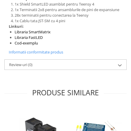
Encoder
1x Shield SmartLED asamblat pentru Teensy 4
Mecanice
1x Terminatii 2x8 pentru ansamblurile de pini de expansiune
28x terminatii pentru conectarea la Teensy
Motoare
1x Cablu tata JST-SM cu 4 pini
Linkuri:
Micro Metal
Libraria SmartMatrix
Motoare
Libraria FastLED
Motor 25D
Cod-exemplu
Motor 37D
Informatii conformitate produs
Motoreductor plastic
Review-uri
(0)
Stepper
Sub-Micro
Tamiya
Roti si Senile
PRODUSE SIMILARE
Rulmenti
Sasiu
Servomotoare
Suruburi, Piulite, Conectare