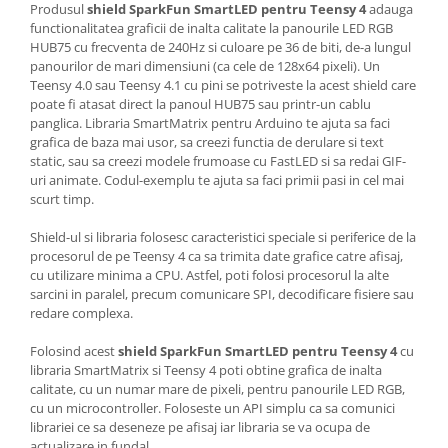
Generale
Produsul
shield SparkFun SmartLED pentru Teensy 4
adauga
functionalitatea graficii de inalta calitate la panourile LED RGB
LED
HUB75 cu frecventa de 240Hz si culoare pe 36 de biti, de-a lungul
panourilor de mari dimensiuni (ca cele de 128x64 pixeli). Un
Microcontrollere AVR
Teensy 4.0 sau Teensy 4.1 cu pini se potriveste la acest shield care
PCB - Placute Circuit
poate fi atasat direct la panoul HUB75 sau printr-un cablu
panglica. Libraria SmartMatrix pentru Arduino te ajuta sa faci
Rezistoare
grafica de baza mai usor, sa creezi functia de derulare si text
Creion 3D 3Doodler
static, sau sa creezi modele frumoase cu FastLED si sa redai GIF-
uri animate. Codul-exemplu te ajuta sa faci primii pasi in cel mai
Imprimante 3D
scurt timp.
Imprimante 3D
Shield-ul si libraria folosesc caracteristici speciale si periferice de la
3Doodler
procesorul de pe Teensy 4 ca sa trimita date grafice catre afisaj,
Componente
cu utilizare minima a CPU. Astfel, poti folosi procesorul la alte
sarcini in paralel, precum comunicare SPI, decodificare fisiere sau
Componente
redare complexa.
Componente E3D
Folosind acest
shield SparkFun SmartLED pentru Teensy 4
cu
Filament Premium ABS 1.75 mm
libraria SmartMatrix si Teensy 4 poti obtine grafica de inalta
Filament Premium ABS 3 mm
calitate, cu un numar mare de pixeli, pentru panourile LED RGB,
cu un microcontroller. Foloseste un API simplu ca sa comunici
Filament Premium PLA 1.75 mm
librariei ce sa deseneze pe afisaj iar libraria se va ocupa de
actualizare in fundal.