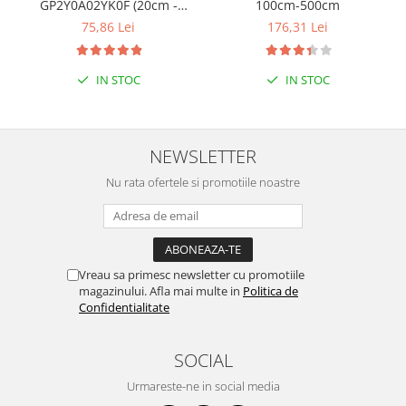
GP2Y0A02YK0F (20cm -
100cm-500cm
150cm)
75,86 Lei
176,31 Lei
IN STOC
IN STOC
NEWSLETTER
Nu rata ofertele si promotiile noastre
Vreau sa primesc newsletter cu promotiile
magazinului. Afla mai multe in
Politica de
Confidentialitate
SOCIAL
Urmareste-ne in social media