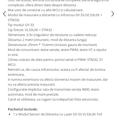
complicati, ofera direct date despre distanta.
Mai usor de conectat cu alte MCU si calculatoare.
Modul de masurare a distantei cu infrarosu GY-53 (VL53L0X +
STM32)
Tip modul: GY-53
Cip folosit: VL53L0X + STM32
Alimentare: 3-5v (regulator de tensiune cu cadere redusa)
Distanta: 2 metri (intuneric, mod de distanta lunga)
Dimensiune: 25mm * 15,6mm (inclusiv gaura de montare)
Mod de comunicare: iesire seriala, iesire PWM, iesire IIC a cipului
in sine.
Citirea codului de date pentru portul serial si PWM: STM32, 51
MCU.
Retineti ca, din cauza infrarosului, acesta va fi afectat de lumina
exterioara,
in lumina exterioara va afecta domeniul maxim de masurare, dar
nu va afecta precizia masurarii.
Configuratie implicita: rata de transmisie seriala 9600, iesire
automata, mod de mare precizie.
Cand se utilizeaza, va rugam sa indepartati folia senzorului.
Pachetul include:
1 x Modul Senzor de Distanta cu Laser GY-53 VL53L0X ToF