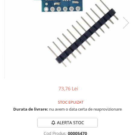
RS-232
Micro:bit
PIR
Motor 25D
Motor 37D
RS-485
Nvidia
Radar
Motoreductor plastic
RTC
Olinuxino
Sonar
Stepper
Telecomenzi
Photon
Sunet
Sub-Micro
PIC
Tensiune
Tamiya
Platforme de dezvoltare
Termocuple
Roti si Senile
Python
Video
Rulmenti
Teensy
Vreme
Sasiu
Thing
Servomotoare
73,76 Lei
TI
Suruburi, Piulite, Conectare
STOC EPUIZAT
Durata de livrare:
nu avem o data certa de reaprovizionare
ALERTA STOC
Cod Produs:
00005470