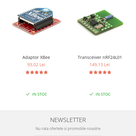
Filamente Speciale
Prusa I3 DIY Kit
Carti
Pentru Incepatori
Kituri incepatori Arduino
Pentru Incepatori
Micro:bit
Adaptor XBee
Transceiver nRF24L01
Junior Robotics
93,02 Lei
149,13 Lei
Carti
Junior Robotics
Lego Education
IN STOC
IN STOC
STEM Education
Ugears
NEWSLETTER
Kit Fun
Kit Roboti
Nu rata ofertele si promotiile noastre
Cadouri