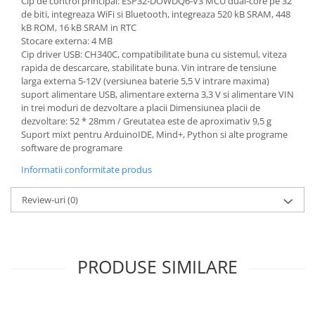
Cip de control principal: ESP32-DOWDQ6-V3 MCU dual-core pe 32
Generale
de biti, integreaza WiFi si Bluetooth, integreaza 520 kB SRAM, 448
LED
kB ROM, 16 kB SRAM in RTC
Stocare externa: 4 MB
Microcontrollere AVR
Cip driver USB: CH340C, compatibilitate buna cu sistemul, viteza
rapida de descarcare, stabilitate buna. Vin intrare de tensiune
PCB - Placute Circuit
larga externa 5-12V (versiunea baterie 5,5 V intrare maxima)
Rezistoare
suport alimentare USB, alimentare externa 3,3 V si alimentare VIN
in trei moduri de dezvoltare a placii Dimensiunea placii de
Creion 3D 3Doodler
dezvoltare: 52 * 28mm / Greutatea este de aproximativ 9,5 g
Imprimante 3D
Suport mixt pentru ArduinoIDE, Mind+, Python si alte programe
software de programare
Imprimante 3D
Informatii conformitate produs
3Doodler
Componente
Review-uri
(0)
Componente
Componente E3D
Filament Premium ABS 1.75 mm
PRODUSE SIMILARE
Filament Premium ABS 3 mm
Filament Premium PLA 1.75 mm