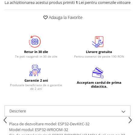
La achizitionarea acestui produs primiti
1
Lei pentru comenzile viitoare
RS-485
Adauga la Favorite
RTC
Telecomenzi
Accesorii
Accesorii
Retur in 30 zile
Livrare gratuita
Antene
Te poti razgandi in 30 de zile
Pentru comenzi de peste 190 RON
Breadboard
Cabluri
Garantie 2 ani
Conectori
Acceptam cardul de prima
Produsele beneficiaza de o garantie
didactica.
de 2 ani
Cutii
Sticker
Componente
Descriere
Butoane, Tastaturi
Placa de dezvoltare model: ESP32-DevKitC-32
Condensatoare
Model modul: ESP32-WROOM-32