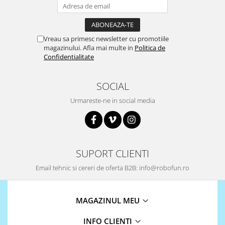
Puzzle mecanic Ugears
Organizator de chei Wunderkey
Vreau sa primesc newsletter cu promotiile
Constructor foto Mozabrick &
magazinului. Afla mai multe in
Politica de
Qbrix
Confidentialitate
Puzzle lemn Cluebox
Jocuri de societate
SOCIAL
Mecanice
Urmareste-ne in social media
3D Printer & CNC
Actuator
Altele
SUPORT CLIENTI
Driver
Email tehnic si cereri de oferta B2B: info@robofun.ro
Altele
DC
Servo
MAGAZINUL MEU
Stepper
INFO CLIENTI