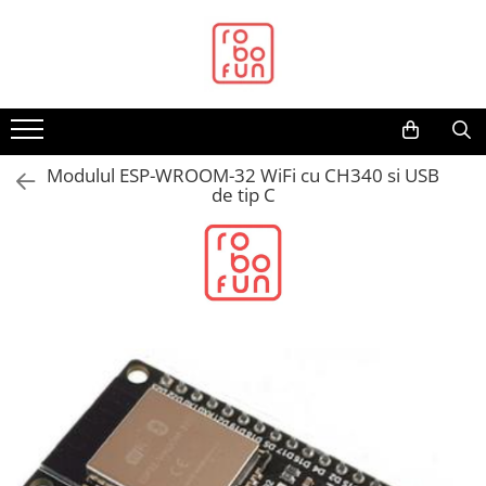
Toate Produsele
Arduino Original
Arduino Compatibil
Raspberry PI
Modulul ESP-WROOM-32 WiFi cu CH340 si USB
de tip C
Raspberry PI
Alimentare
Racire
Hat
Accesorii
Audio
Cabluri si Conectori
Camera
Cutii