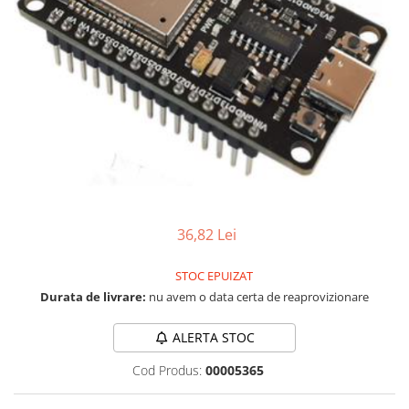
LCD
Module
Adaptoare si convertoare
ADC
Audio
CAN
Convertor nivel logic
Convertor USB la serial
36,82 Lei
Datalogger
LCD
STOC EPUIZAT
Module
Durata de livrare:
nu avem o data certa de reaprovizionare
Multiplexor
ALERTA STOC
Radio
Cod Produs:
00005365
Releu
RS-232