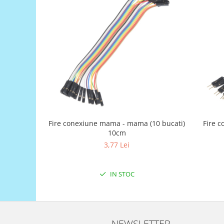
Generale
LED
Microcontrollere AVR
PCB - Placute Circuit
Rezistoare
Creion 3D 3Doodler
Imprimante 3D
Imprimante 3D
3Doodler
Fire conexiune mama - mama (10 bucati)
Fire c
10cm
Componente
3,77 Lei
Componente
Componente E3D
IN STOC
Filament Premium ABS 1.75 mm
Filament Premium ABS 3 mm
Filament Premium PLA 1.75 mm
NEWSLETTER