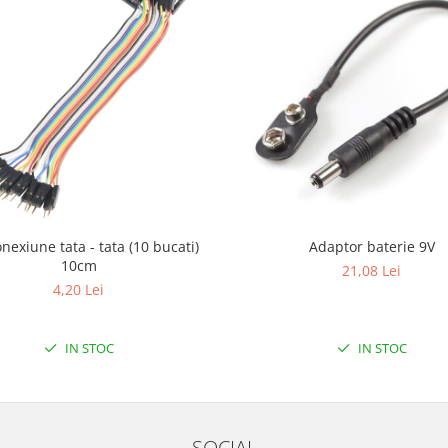
onexiune tata - tata (10 bucati)
Adaptor baterie 9V
10cm
21,08 Lei
4,20 Lei
IN STOC
IN STOC
SOCIAL