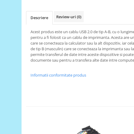
RS-485
Review-uri
(0)
RTC
Descriere
Telecomenzi
Acest produs este un cablu USB 2.0 de tip A-B, cu o lungime
Accesorii
pentru a fi folosit ca un cablu de imprimanta. Acesta are u
care se conecteaza la calculator sau la alt dispozitiv, iar c
Accesorii
de tip B (masculin) care se conecteaza la imprimanta sau la a
Antene
permite transferul de date intre aceste dispozitive si poate
documente sau pentru a transfera alte date intre compute
Breadboard
Cabluri
Informatii conformitate produs
Conectori
Cutii
Sticker
Componente
Butoane, Tastaturi
Condensatoare