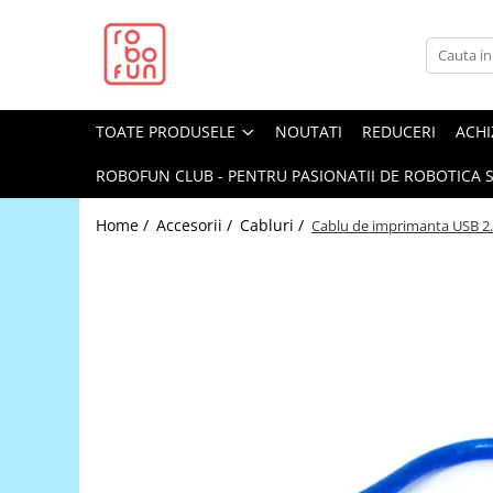
Toate Produsele
Arduino Original
TOATE PRODUSELE
NOUTATI
REDUCERI
ACHI
Arduino Compatibil
Raspberry PI
ROBOFUN CLUB - PENTRU PASIONATII DE ROBOTICA S
Raspberry PI
Home /
Accesorii /
Cabluri /
Cablu de imprimanta USB 2.0
Alimentare
Racire
Hat
Accesorii
Audio
Cabluri si Conectori
Camera
Cutii