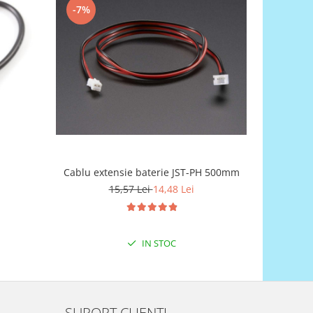
-7%
Cablu extensie baterie JST-PH 500mm
Ca
15,57 Lei
14,48 Lei
IN STOC
SUPORT CLIENTI