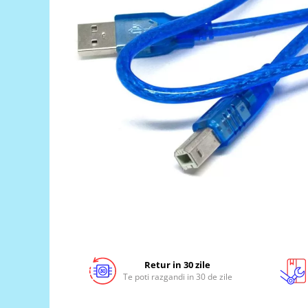
LCD
Module
Adaptoare si convertoare
ADC
Audio
CAN
Convertor nivel logic
Convertor USB la serial
Datalogger
LCD
Module
Multiplexor
Radio
Retur in 30 zile
Te poti razgandi in 30 de zile
Releu
RS-232