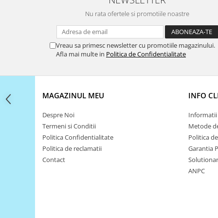
Filamente Speciale
Nu rata ofertele si promotiile noastre
Prusa I3 DIY Kit
Carti
Pentru Incepatori
Vreau sa primesc newsletter cu promotiile magazinului.
Afla mai multe in
Politica de Confidentialitate
Kituri incepatori Arduino
Pentru Incepatori
Micro:bit
MAGAZINUL MEU
INFO CL
Junior Robotics
Carti
Despre Noi
Informatii 
Termeni si Conditii
Metode de
Junior Robotics
Politica Confidentialitate
Politica d
Lego Education
Politica de reclamatii
Garantia 
STEM Education
Contact
Solutionare
ANPC
Ugears
Kit Fun
Kit Roboti
Cadouri