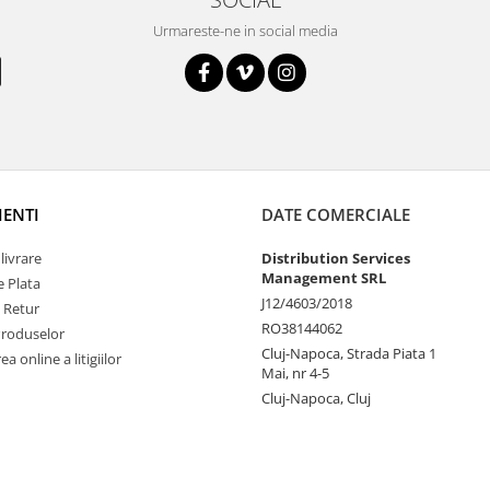
Urmareste-ne in social media
IENTI
DATE COMERCIALE
livrare
Distribution Services
Management SRL
 Plata
J12/4603/2018
e Retur
RO38144062
Produselor
Cluj-Napoca, Strada Piata 1
a online a litigiilor
Mai, nr 4-5
Cluj-Napoca, Cluj