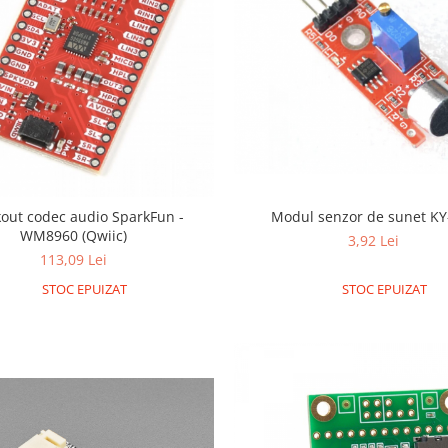
out codec audio SparkFun -
Modul senzor de sunet KY
WM8960 (Qwiic)
3,92 Lei
113,09 Lei
STOC EPUIZAT
STOC EPUIZAT