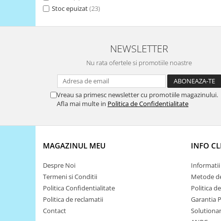
Generale
Stoc epuizat
(23)
LED
Microcontrollere AVR
NEWSLETTER
PCB - Placute Circuit
Nu rata ofertele si promotiile noastre
Rezistoare
Creion 3D 3Doodler
Imprimante 3D
Vreau sa primesc newsletter cu promotiile magazinului.
Afla mai multe in
Politica de Confidentialitate
Imprimante 3D
3Doodler
Componente
MAGAZINUL MEU
INFO CL
Componente
Componente E3D
Despre Noi
Informatii 
Filament Premium ABS 1.75 mm
Termeni si Conditii
Metode de
Politica Confidentialitate
Politica d
Filament Premium ABS 3 mm
Politica de reclamatii
Garantia 
Filament Premium PLA 1.75 mm
Contact
Solutionare