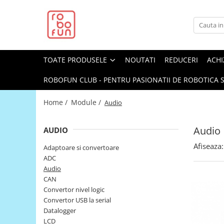
Toate Produsele
Arduino Original
TOATE PRODUSELE
NOUTATI
REDUCERI
ACHI
Arduino Compatibil
Raspberry PI
ROBOFUN CLUB - PENTRU PASIONATII DE ROBOTICA S
Raspberry PI
Home /
Module /
Audio
Alimentare
Racire
Audio
AUDIO
Hat
Afiseaza:
Adaptoare si convertoare
Accesorii
ADC
Audio
Audio
CAN
Cabluri si Conectori
Convertor nivel logic
Convertor USB la serial
Camera
Datalogger
Cutii
LCD