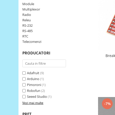
Module
LCD
Multiplexor
Module
Radio
Adaptoare si convertoare
Releu
RS-232
ADC
RS-485
Audio
RTC
Telecomenzi
CAN
Convertor nivel logic
PRODUCATORI
Break
Convertor USB la serial
Datalogger
Adafruit
(9)
LCD
Arduino
(1)
Module
Pimoroni
(1)
Multiplexor
Robofun
(2)
Seeed Studio
(1)
Radio
Vezi mai multe
-7%
Releu
PRET
RS-232