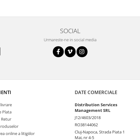
SOCIAL
Urmareste-ne in social media
IENTI
DATE COMERCIALE
livrare
Distribution Services
Management SRL
 Plata
J12/4603/2018
e Retur
RO38144062
Produselor
Cluj-Napoca, Strada Piata 1
a online a litigiilor
Mai, nr 4-5