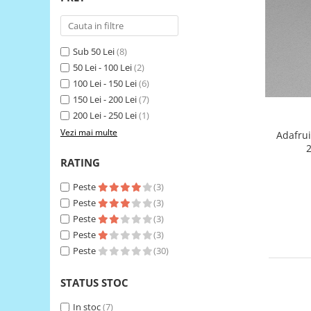
RS-485
RTC
Sub 50 Lei
(8)
Telecomenzi
50 Lei - 100 Lei
(2)
100 Lei - 150 Lei
(6)
Accesorii
150 Lei - 200 Lei
(7)
Accesorii
200 Lei - 250 Lei
(1)
Antene
Vezi mai multe
Adafru
Breadboard
RATING
Cabluri
Peste
(3)
Conectori
Peste
(3)
Cutii
Peste
(3)
Sticker
Peste
(3)
Peste
(30)
Componente
Butoane, Tastaturi
STATUS STOC
Condensatoare
In stoc
(7)