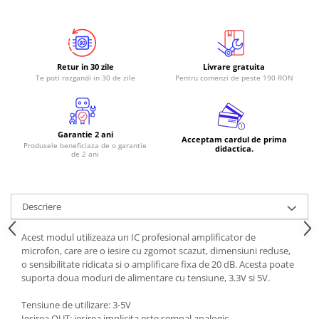
Retur in 30 zile
Livrare gratuita
Te poti razgandi in 30 de zile
Pentru comenzi de peste 190 RON
Garantie 2 ani
Acceptam cardul de prima
Produsele beneficiaza de o garantie
didactica.
de 2 ani
Descriere
Acest modul utilizeaza un IC profesional amplificator de
microfon, care are o iesire cu zgomot scazut, dimensiuni reduse,
o sensibilitate ridicata si o amplificare fixa de 20 dB. Acesta poate
suporta doua moduri de alimentare cu tensiune, 3.3V si 5V.
Tensiune de utilizare: 3-5V
Iesirea OUT: iesirea implicita este semnal analogic.