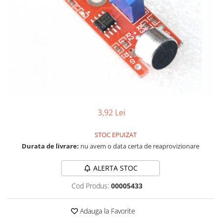
RS-232
Micro:bit
PIR
Motor 25D
Motor 37D
RS-485
Nvidia
Radar
Motoreductor plastic
RTC
Olinuxino
Sonar
Stepper
Telecomenzi
Photon
Sunet
Sub-Micro
PIC
Tensiune
Tamiya
Platforme de dezvoltare
Termocuple
Roti si Senile
Python
Video
Rulmenti
3,92 Lei
Teensy
Vreme
Sasiu
Thing
Servomotoare
STOC EPUIZAT
Durata de livrare:
nu avem o data certa de reaprovizionare
TI
Suruburi, Piulite, Conectare
ALERTA STOC
Cod Produs:
00005433
Adauga la Favorite