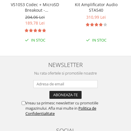
VS1053 Codec + MicroSD
Kit Amplificator Audio
Breakout -
STA540
MP3/WAV/MIDI/OGG Play +
204,06 Lei
310,99 Lei
Record v4
189,78 Lei
IN STOC
IN STOC
NEWSLETTER
Nu rata ofertele si promotiile noastre
Vreau sa primesc newsletter cu promotiile
magazinului. Afla mai multe in
Politica de
Confidentialitate
SOCIAL