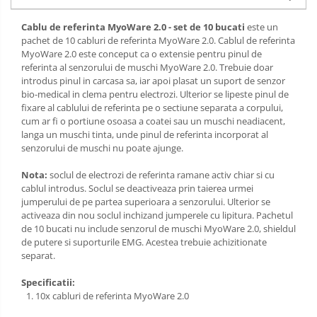
Cablu de referinta MyoWare 2.0 - set de 10 bucati
este un
pachet de 10 cabluri de referinta MyoWare 2.0. Cablul de referinta
MyoWare 2.0 este conceput ca o extensie pentru pinul de
referinta al senzorului de muschi MyoWare 2.0. Trebuie doar
introdus pinul in carcasa sa, iar apoi plasat un suport de senzor
bio-medical in clema pentru electrozi. Ulterior se lipeste pinul de
fixare al cablului de referinta pe o sectiune separata a corpului,
cum ar fi o portiune osoasa a coatei sau un muschi neadiacent,
langa un muschi tinta, unde pinul de referinta incorporat al
senzorului de muschi nu poate ajunge.
Nota:
soclul de electrozi de referinta ramane activ chiar si cu
cablul introdus. Soclul se deactiveaza prin taierea urmei
jumperului de pe partea superioara a senzorului. Ulterior se
activeaza din nou soclul inchizand jumperele cu lipitura. Pachetul
de 10 bucati nu include senzorul de muschi MyoWare 2.0, shieldul
de putere si suporturile EMG. Acestea trebuie achizitionate
separat.
Specificatii:
10x cabluri de referinta MyoWare 2.0