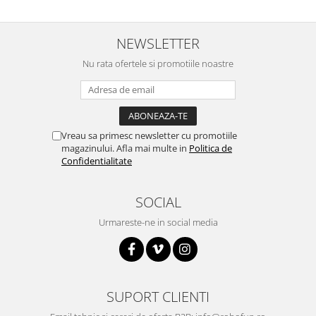
Puzzle mecanic Ugears
Organizator de chei Wunderkey
NEWSLETTER
Constructor foto Mozabrick &
Nu rata ofertele si promotiile noastre
Qbrix
Puzzle lemn Cluebox
Jocuri de societate
Vreau sa primesc newsletter cu promotiile
Mecanice
magazinului. Afla mai multe in
Politica de
3D Printer & CNC
Confidentialitate
Actuator
SOCIAL
Altele
Driver
Urmareste-ne in social media
Altele
DC
Servo
SUPORT CLIENTI
Stepper