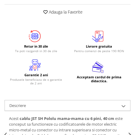
RS-485
Adauga la Favorite
RTC
Telecomenzi
Accesorii
Accesorii
Retur in 30 zile
Livrare gratuita
Te poti razgandi in 30 de zile
Pentru comenzi de peste 190 RON
Antene
Breadboard
Cabluri
Garantie 2 ani
Acceptam cardul de prima
Produsele beneficiaza de o garantie
didactica.
Conectori
de 2 ani
Cutii
Sticker
Descriere
Componente
Butoane, Tastaturi
Acest
cablu JST SH Pololu mama-mama cu 6 pini, 40 cm
este
conceput sa functioneze cu codificatoarele de motor electric
Condensatoare
micro-metal cu conector cu intrare superioara si conector cu