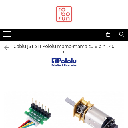
Toate Produsele
Arduino Original
Arduino Compatibil
Raspberry PI
Cablu JST SH Pololu mama-mama cu 6 pini, 40
cm
Raspberry PI
Alimentare
Racire
Hat
Accesorii
Audio
Cabluri si Conectori
Camera
Cutii