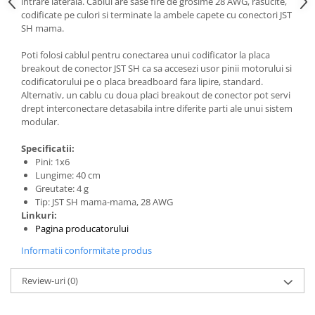
intrare laterala. Cablul are sase fire de grosime 28 AWG, rasucite,
Generale
codificate pe culori si terminate la ambele capete cu conectori JST
LED
SH mama.
Microcontrollere AVR
Poti folosi cablul pentru conectarea unui codificator la placa
breakout de conector JST SH ca sa accesezi usor pinii motorului si
PCB - Placute Circuit
codificatorului pe o placa breadboard fara lipire, standard.
Rezistoare
Alternativ, un cablu cu doua placi breakout de conector pot servi
drept interconectare detasabila intre diferite parti ale unui sistem
Creion 3D 3Doodler
modular.
Imprimante 3D
Specificatii:
Imprimante 3D
Pini: 1x6
3Doodler
Lungime: 40 cm
Greutate: 4 g
Componente
Tip: JST SH mama-mama, 28 AWG
Componente
Linkuri:
Pagina producatorului
Componente E3D
Informatii conformitate produs
Filament Premium ABS 1.75 mm
Filament Premium ABS 3 mm
Review-uri
(0)
Filament Premium PLA 1.75 mm