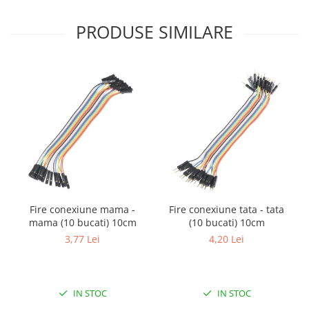
Filamente Speciale
Prusa I3 DIY Kit
PRODUSE SIMILARE
Carti
Pentru Incepatori
Kituri incepatori Arduino
Pentru Incepatori
Micro:bit
Junior Robotics
Carti
Junior Robotics
Lego Education
Fire conexiune mama -
Fire conexiune tata - tata
mama (10 bucati) 10cm
(10 bucati) 10cm
STEM Education
3,77 Lei
4,20 Lei
Ugears
Kit Fun
Kit Roboti
IN STOC
IN STOC
Cadouri