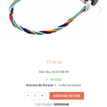
LCD
Module
Adaptoare si convertoare
ADC
Audio
CAN
Convertor nivel logic
Convertor USB la serial
17,16 Lei
Datalogger
LCD
Stoc sku: ACS-CAB-94
Module
IN STOC
Multiplexor
Durata de livrare:
1 - 3 zile lucratoare
Radio
ADAUGA IN COS
Releu
Cod Produs:
00004546
RS-232