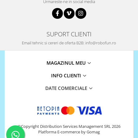
Urmareste-ne in social media
Puzzle mecanic Ugears
Organizator de chei Wunderkey
Constructor foto Mozabrick &
Qbrix
SUPORT CLIENTI
Puzzle lemn Cluebox
Email tehnic si cereri de oferta B2B: info@robofun.ro
Jocuri de societate
Mecanice
MAGAZINUL MEU
3D Printer & CNC
INFO CLIENTI
Actuator
Altele
DATE COMERCIALE
Driver
Altele
DC
Servo
©Copyright Distribution Services Management SRL 2026
Stepper
Platforma E-commerce by Gomag