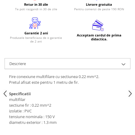
Retur in 30 zile
Livrare gratuita
RS-485
Te poti razgandi in 30 de zile
Pentru comenzi de peste 190 RON
RTC
Telecomenzi
Garantie 2 ani
Acceptam cardul de prima
Accesorii
Produsele beneficiaza de o garantie
didactica.
de 2 ani
Accesorii
Antene
Breadboard
Descriere
Cabluri
Fire conexiune multifilare cu sectiunea 0.22 mm^2.
Conectori
Pretul afisat este pentru 1 metru de fir.
Cutii
Specificatii
multifilar
Sticker
sectiune fir : 0.22 mm^2
Componente
izolatie : PVC
tensiune nominala : 150 V
Butoane, Tastaturi
diametru exterior : 1.3 mm
Condensatoare