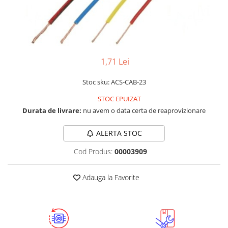
LCD
Module
Adaptoare si convertoare
ADC
1,71 Lei
Audio
Stoc sku: ACS-CAB-23
CAN
STOC EPUIZAT
Convertor nivel logic
Durata de livrare:
nu avem o data certa de reaprovizionare
Convertor USB la serial
Datalogger
ALERTA STOC
LCD
Cod Produs:
00003909
Module
Adauga la Favorite
Multiplexor
Radio
Releu
RS-232