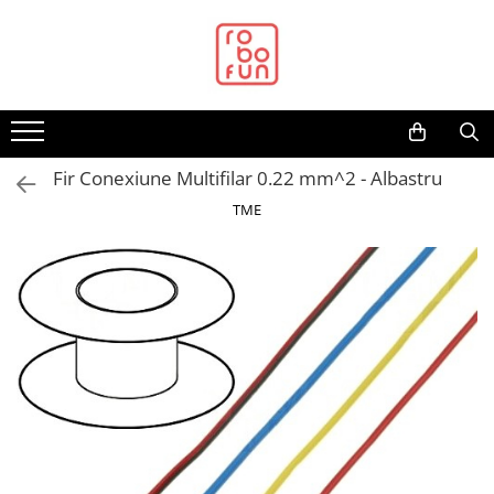
Toate Produsele
Arduino Original
Arduino Compatibil
Raspberry PI
Fir Conexiune Multifilar 0.22 mm^2 - Albastru
Raspberry PI
TME
Alimentare
Racire
Hat
Accesorii
Audio
Cabluri si Conectori
Camera
Cutii