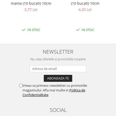
Filamente Speciale
mama (10 bucati) 10cm
(10 bucati) 10cm
Prusa I3 DIY Kit
3,77 Lei
4,20 Lei
Carti
Pentru Incepatori
IN STOC
IN STOC
Kituri incepatori Arduino
Pentru Incepatori
Micro:bit
NEWSLETTER
Junior Robotics
Nu rata ofertele si promotiile noastre
Carti
Junior Robotics
Lego Education
STEM Education
Vreau sa primesc newsletter cu promotiile
magazinului. Afla mai multe in
Politica de
Ugears
Confidentialitate
Kit Fun
Kit Roboti
SOCIAL
Cadouri