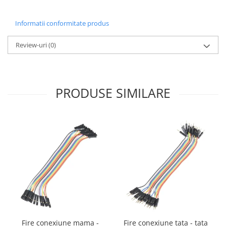
Generale
LED
Informatii conformitate produs
Microcontrollere AVR
Review-uri
(0)
PCB - Placute Circuit
Rezistoare
Creion 3D 3Doodler
PRODUSE SIMILARE
Imprimante 3D
Imprimante 3D
3Doodler
Componente
Componente
Componente E3D
Filament Premium ABS 1.75 mm
Filament Premium ABS 3 mm
Filament Premium PLA 1.75 mm
Fire conexiune mama -
Fire conexiune tata - tata