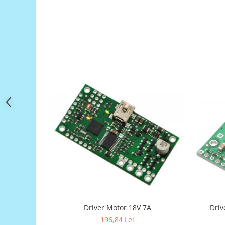
Filamente Speciale
Prusa I3 DIY Kit
Carti
Pentru Incepatori
Kituri incepatori Arduino
Pentru Incepatori
Micro:bit
Junior Robotics
Carti
Junior Robotics
Lego Education
STEM Education
Ugears
Kit Fun
Driver Motor 18V 7A
Driv
Kit Roboti
196,84 Lei
Cadouri