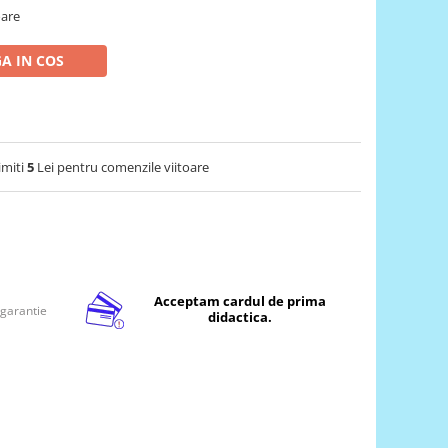
oare
A IN COS
imiti
5
Lei pentru comenzile viitoare
Acceptam cardul de prima
 garantie
didactica.