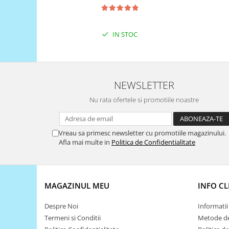
Puzzle mecanic Ugears
Organizator de chei Wunderkey
IN STOC
Constructor foto Mozabrick &
Qbrix
Puzzle lemn Cluebox
NEWSLETTER
Jocuri de societate
Mecanice
Nu rata ofertele si promotiile noastre
3D Printer & CNC
Actuator
Vreau sa primesc newsletter cu promotiile magazinului.
Afla mai multe in
Politica de Confidentialitate
Altele
Driver
Altele
MAGAZINUL MEU
INFO CL
DC
Servo
Despre Noi
Informatii 
Stepper
Termeni si Conditii
Metode de