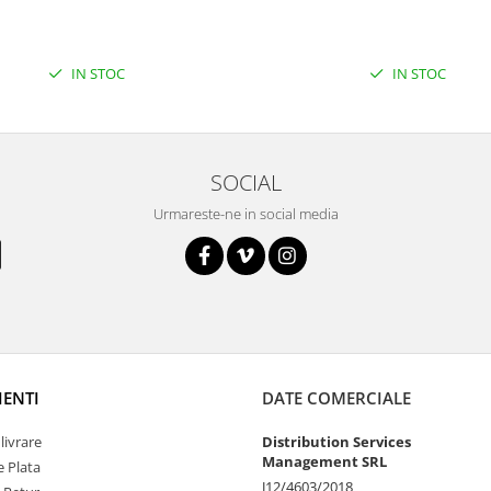
IN STOC
IN STOC
SOCIAL
Urmareste-ne in social media
IENTI
DATE COMERCIALE
livrare
Distribution Services
Management SRL
 Plata
J12/4603/2018