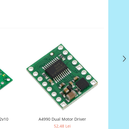
12v10
A4990 Dual Motor Driver
Pololu Jrk
52,48 Lei