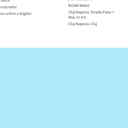
e Retur
RO38144062
Produselor
Cluj-Napoca, Strada Piata 1
a online a litigiilor
Mai, nr 4-5
Cluj-Napoca, Cluj