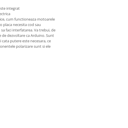
ste integrat
ectrica
nice, cum functioneaza motoarele
 o placa necesita cod sau
a faci interfatarea. Va trebui, de
te de dezvoltare ca Arduino. Sunt
tii cata putere este necesara, ce
ponentele polarizare sunt si ele