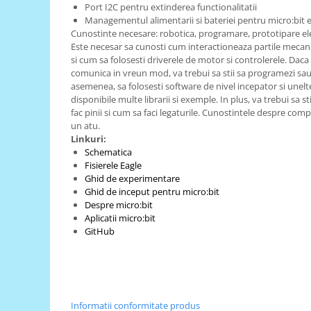
Generale
Port I2C pentru extinderea functionalitatii
Managementul alimentarii si bateriei pentru micro:bit e
LED
Cunostinte necesare: robotica, programare, prototipare el
Microcontrollere AVR
Este necesar sa cunosti cum interactioneaza partile meca
si cum sa folosesti driverele de motor si controlerele. Daca
PCB - Placute Circuit
comunica in vreun mod, va trebui sa stii sa programezi sau s
asemenea, sa folosesti software de nivel incepator si unel
Rezistoare
disponibile multe librarii si exemple. In plus, va trebui sa s
Creion 3D 3Doodler
fac pinii si cum sa faci legaturile. Cunostintele despre com
un atu.
Imprimante 3D
Linkuri:
Imprimante 3D
Schematica
Fisierele Eagle
3Doodler
Ghid de experimentare
Componente
Ghid de inceput pentru micro:bit
Despre micro:bit
Componente
Aplicatii micro:bit
Componente E3D
GitHub
Filament Premium ABS 1.75 mm
Filament Premium ABS 3 mm
Filament Premium PLA 1.75 mm
Informatii conformitate produs