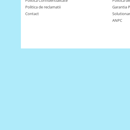
Encoder
Politica Confidentialitate
Politica d
Politica de reclamatii
Garantia 
Mecanice
Contact
Solutionare
Motoare
ANPC
Micro Metal
Motoare
Motor 25D
Motor 37D
Motoreductor plastic
Stepper
Sub-Micro
Tamiya
Roti si Senile
Rulmenti
Sasiu
Servomotoare
Suruburi, Piulite, Conectare