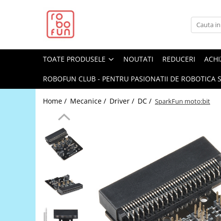
Toate Produsele
Arduino Original
TOATE PRODUSELE
NOUTATI
REDUCERI
ACHI
Arduino Compatibil
Raspberry PI
ROBOFUN CLUB - PENTRU PASIONATII DE ROBOTICA S
Raspberry PI
Home /
Mecanice /
Driver /
DC /
SparkFun moto:bit
Alimentare
Racire
Hat
Accesorii
Audio
Cabluri si Conectori
Camera
Cutii