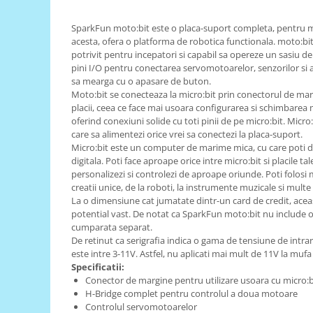
RS-485
SparkFun moto:bit este o placa-suport completa, pentru mi
RTC
acesta, ofera o platforma de robotica functionala. moto:bi
potrivit pentru incepatori si capabil sa opereze un sasiu de
Telecomenzi
pini I/O pentru conectarea servomotoarelor, senzorilor si a a
sa mearga cu o apasare de buton.
Accesorii
Moto:bit se conecteaza la micro:bit prin conectorul de marg
Accesorii
placii, ceea ce face mai usoara configurarea si schimbarea 
oferind conexiuni solide cu toti pinii de pe micro:bit. Micro:
Antene
care sa alimentezi orice vrei sa conectezi la placa-suport.
Breadboard
Micro:bit este un computer de marime mica, cu care poti d
digitala. Poti face aproape orice intre micro:bit si placile tal
Cabluri
personalizezi si controlezi de aproape oriunde. Poti folosi m
creatii unice, de la roboti, la instrumente muzicale si multe 
Conectori
La o dimensiune cat jumatate dintr-un card de credit, aceas
Cutii
potential vast. De notat ca SparkFun moto:bit nu include o
cumparata separat.
Sticker
De retinut ca serigrafia indica o gama de tensiune de intra
este intre 3-11V. Astfel, nu aplicati mai mult de 11V la muf
Componente
Specificatii:
Butoane, Tastaturi
Conector de margine pentru utilizare usoara cu micro:b
H-Bridge complet pentru controlul a doua motoare
Condensatoare
Controlul servomotoarelor