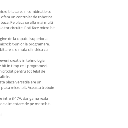
cro:bit, care, in combinatie cu
t ofera un controler de robotica
 baza. Pe placa se afla mai multi
ltor circuite. Poti face micro:bit
ine de la capatul superior al
micro:bit-urilor la programare,
bit are si o mufa cilindrica cu
eveni creativ in tehnologia
e bit in timp ce il programezi,
icro:bit pentru tot felul de
altele.
ta placa versatila are un
 placa micro:bit. Aceasta trebuie
re intre 3-17V, dar gama reala
a de alimentare de pe moto:bit.
it