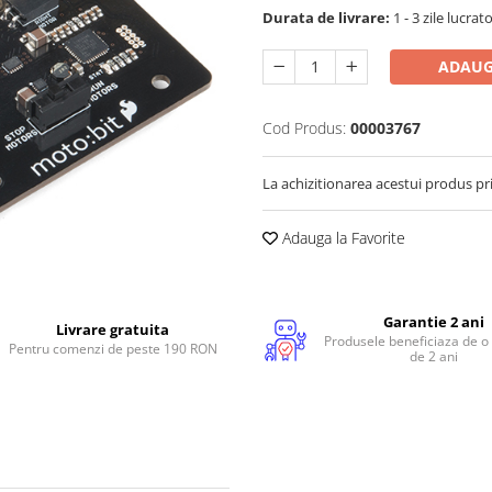
Durata de livrare:
1 - 3 zile lucrat
ADAUG
Cod Produs:
00003767
La achizitionarea acestui produs pr
Adauga la Favorite
Garantie 2 ani
Livrare gratuita
Produsele beneficiaza de o
Pentru comenzi de peste 190 RON
de 2 ani