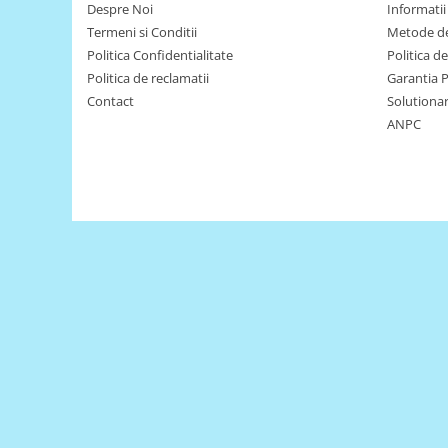
Despre Noi
Informatii 
Puzzle mecanic Ugears
Termeni si Conditii
Metode de
Organizator de chei Wunderkey
Politica Confidentialitate
Politica d
Politica de reclamatii
Garantia 
Constructor foto Mozabrick &
Qbrix
Contact
Solutionare
ANPC
Puzzle lemn Cluebox
Jocuri de societate
Mecanice
3D Printer & CNC
Actuator
Altele
Driver
Altele
DC
Servo
Stepper