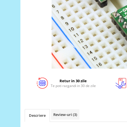
LCD
Module
Adaptoare si convertoare
ADC
Audio
CAN
Convertor nivel logic
Convertor USB la serial
Datalogger
Retur in 30 zile
LCD
Te poti razgandi in 30 de zile
Module
Multiplexor
Radio
Review-uri
(3)
Descriere
Releu
RS-232