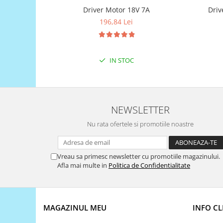
Filamente Speciale
Driver Motor 18V 7A
Driv
Prusa I3 DIY Kit
196,84 Lei
Carti
Pentru Incepatori
Kituri incepatori Arduino
IN STOC
Pentru Incepatori
Micro:bit
Junior Robotics
NEWSLETTER
Carti
Nu rata ofertele si promotiile noastre
Junior Robotics
Lego Education
Vreau sa primesc newsletter cu promotiile magazinului.
STEM Education
Afla mai multe in
Politica de Confidentialitate
Ugears
Kit Fun
Kit Roboti
MAGAZINUL MEU
INFO CL
Cadouri