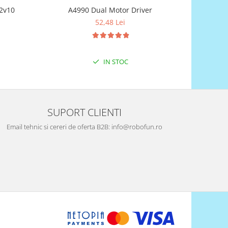
12v10
A4990 Dual Motor Driver
Pololu Jrk
52,48 Lei
IN STOC
SUPORT CLIENTI
Email tehnic si cereri de oferta B2B: info@robofun.ro