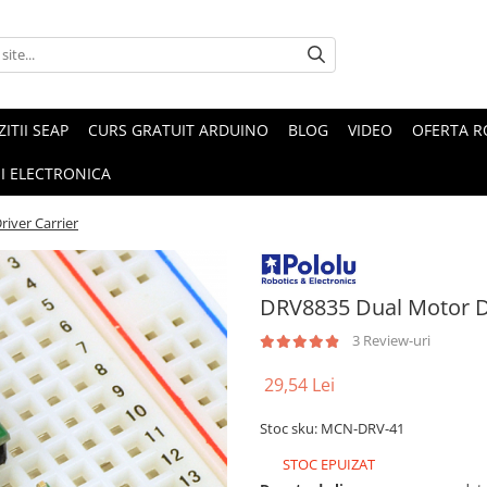
ZITII SEAP
CURS GRATUIT ARDUINO
BLOG
VIDEO
OFERTA 
I ELECTRONICA
iver Carrier
DRV8835 Dual Motor Dr
3 Review-uri
29,54 Lei
Stoc sku: MCN-DRV-41
STOC EPUIZAT