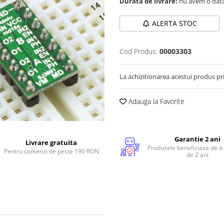
Durata de livrare:
nu avem o data
ALERTA STOC
Cod Produs:
00003303
La achizitionarea acestui produs pr
Adauga la Favorite
Garantie 2 ani
Livrare gratuita
Produsele beneficiaza de o
Pentru comenzi de peste 190 RON
de 2 ani