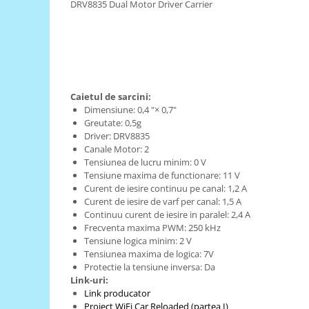
DRV8835 Dual Motor Driver Carrier
RS-485
RTC
Telecomenzi
Accesorii
Caietul de sarcini:
Accesorii
Dimensiune: 0,4 "× 0,7"
Greutate: 0,5g
Antene
Driver: DRV8835
Breadboard
Canale Motor: 2
Tensiunea de lucru minim: 0 V
Cabluri
Tensiune maxima de functionare: 11 V
Conectori
Curent de iesire continuu pe canal: 1,2 A
Curent de iesire de varf per canal: 1,5 A
Cutii
Continuu curent de iesire in paralel: 2,4 A
Frecventa maxima PWM: 250 kHz
Sticker
Tensiune logica minim: 2 V
Componente
Tensiunea maxima de logica: 7V
Protectie la tensiune inversa: Da
Butoane, Tastaturi
Link-uri:
Condensatoare
Link producator
Proiect WiFi Car Reloaded (partea I)