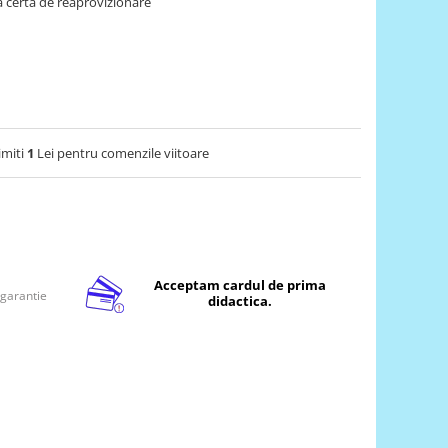
 certa de reaprovizionare
imiti
1
Lei pentru comenzile viitoare
Acceptam cardul de prima
 garantie
didactica.