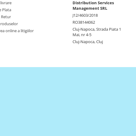
livrare
Distribution Services
Management SRL
 Plata
J12/4603/2018
e Retur
RO38144062
Produselor
Cluj-Napoca, Strada Piata 1
a online a litigiilor
Mai, nr 4-5
Cluj-Napoca, Cluj