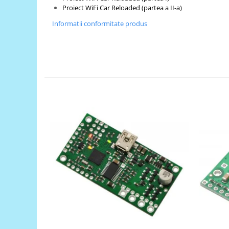
Generale
Proiect WiFi Car Reloaded (partea a II-a)
LED
Informatii conformitate produs
Microcontrollere AVR
PCB - Placute Circuit
Rezistoare
Creion 3D 3Doodler
Imprimante 3D
Imprimante 3D
3Doodler
Componente
Componente
Componente E3D
Filament Premium ABS 1.75 mm
Filament Premium ABS 3 mm
Filament Premium PLA 1.75 mm