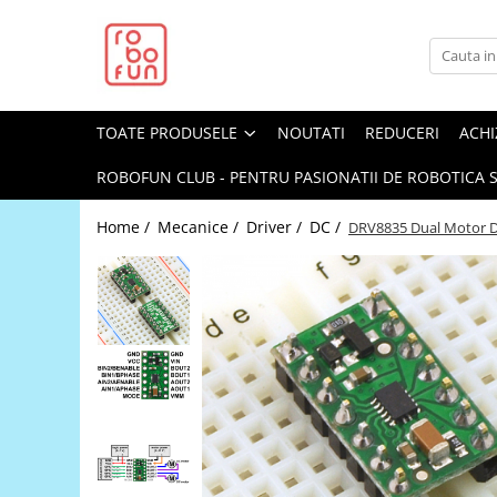
Toate Produsele
Arduino Original
TOATE PRODUSELE
NOUTATI
REDUCERI
ACHI
Arduino Compatibil
Raspberry PI
ROBOFUN CLUB - PENTRU PASIONATII DE ROBOTICA S
Raspberry PI
Home /
Mecanice /
Driver /
DC /
DRV8835 Dual Motor Dr
Alimentare
Racire
Hat
Accesorii
Audio
Cabluri si Conectori
Camera
Cutii