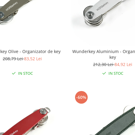
ey Olive - Organizator de key
Wunderkey Aluminium - Organ
key
208,79 Lei
83,52 Lei
212,30 Lei
84,92 Lei
IN STOC
IN STOC
-60%