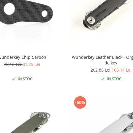
underkey Chip Carbon
Wunderkey Leather Black - Or
de key
78,12 Lei
31,25 Lei
262,85 Lei
105,14 Lei
IN STOC
IN STOC
-60%