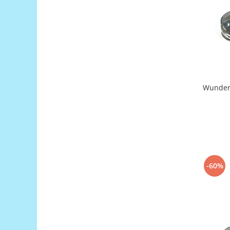
Generale
LED
Microcontrollere AVR
PCB - Placute Circuit
Rezistoare
Creion 3D 3Doodler
Wunderk
Imprimante 3D
Imprimante 3D
3Doodler
Componente
Componente
-60%
Componente E3D
Filament Premium ABS 1.75 mm
Filament Premium ABS 3 mm
Filament Premium PLA 1.75 mm