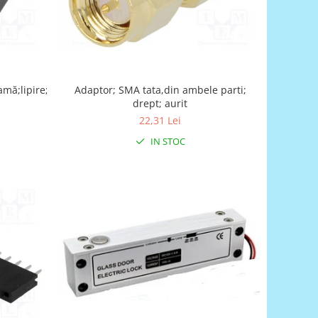
mamă;lipire;ECOMATE
Adaptor; SMA tata,din ambele parti;
drept; aurit
22,31 Lei
IN STOC