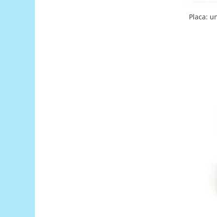
Encoder
Mecanice
Placa: un
Motoare
Micro Metal
Motoare
Motor 25D
Motor 37D
Motoreductor plastic
Stepper
Sub-Micro
Tamiya
Roti si Senile
Rulmenti
Sasiu
Servomotoare
Suruburi, Piulite, Conectare