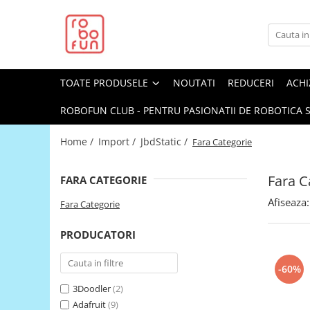
Toate Produsele
Arduino Original
TOATE PRODUSELE
NOUTATI
REDUCERI
ACHI
Arduino Compatibil
Raspberry PI
ROBOFUN CLUB - PENTRU PASIONATII DE ROBOTICA S
Raspberry PI
Home /
Import /
JbdStatic /
Fara Categorie
Alimentare
Racire
Fara C
FARA CATEGORIE
Hat
Afiseaza:
Fara Categorie
Accesorii
PRODUCATORI
Audio
Cabluri si Conectori
-60%
Camera
3Doodler
(2)
Cutii
Adafruit
(9)