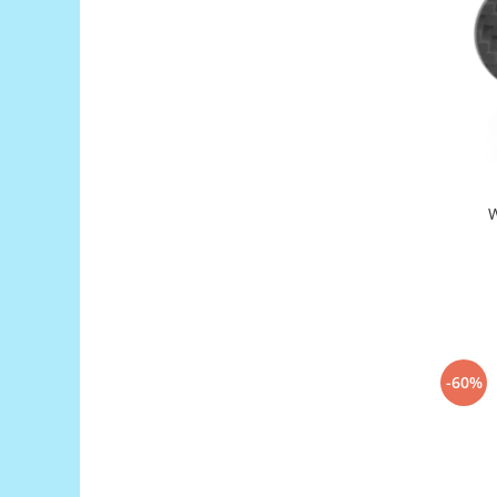
RS-485
RTC
Telecomenzi
Accesorii
Accesorii
Antene
W
Breadboard
Cabluri
Conectori
Cutii
Sticker
-60%
Componente
Butoane, Tastaturi
Condensatoare