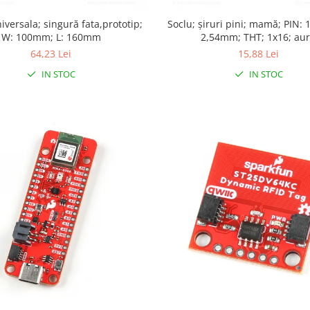
iversala; singură fata,prototip;
Soclu; şiruri pini; mamă; PIN: 
W: 100mm; L: 160mm
2,54mm; THT; 1x16; aur
64,23 Lei
15,88 Lei
IN STOC
IN STOC