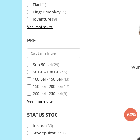
Elari
(1)
LCD
Finger Monkey
(1)
Module
Idventure
(9)
Adaptoare si convertoare
Vezi mai multe
ADC
PRET
Audio
CAN
Convertor nivel logic
Sub 50 Lei
(29)
Wun
Convertor USB la serial
50 Lei - 100 Lei
(46)
100 Lei - 150 Lei
(43)
Datalogger
150 Lei - 200 Lei
(17)
LCD
200 Lei - 250 Lei
(9)
Module
Vezi mai multe
Multiplexor
STATUS STOC
-60%
Radio
In stoc
(39)
Releu
Stoc epuizat
(157)
RS-232