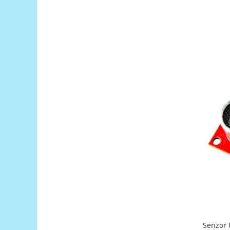
Platforme de dezvoltare
Arduino
Raspberry
.NET
Android
ARM
AVR
Espruino
Feather
Flora
FPGA
Intel
Latte Panda
Micro:bit
Nvidia
Senzor 