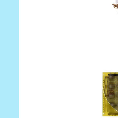
Puzzle mecanic Ugears
Organizator de chei Wunderkey
Constructor foto Mozabrick &
Qbrix
Puzzle lemn Cluebox
Jocuri de societate
Mecanice
3D Printer & CNC
Actuator
Altele
Driver
Altele
DC
Servo
Stepper