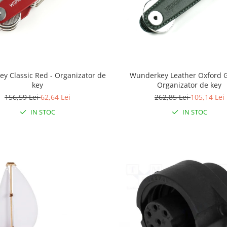
y Classic Red - Organizator de
Wunderkey Leather Oxford G
key
Organizator de key
156,59 Lei
62,64 Lei
262,85 Lei
105,14 Lei
IN STOC
IN STOC