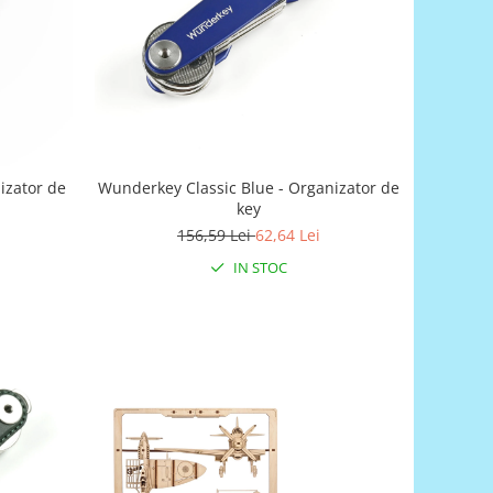
izator de
Wunderkey Classic Blue - Organizator de
key
156,59 Lei
62,64 Lei
IN STOC