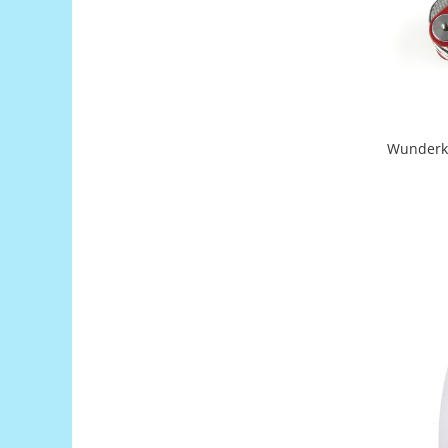
Filamente Speciale
Prusa I3 DIY Kit
Carti
Pentru Incepatori
Kituri incepatori Arduino
Pentru Incepatori
Wunderke
Micro:bit
Junior Robotics
Carti
Junior Robotics
Lego Education
STEM Education
Ugears
Kit Fun
Kit Roboti
Cadouri