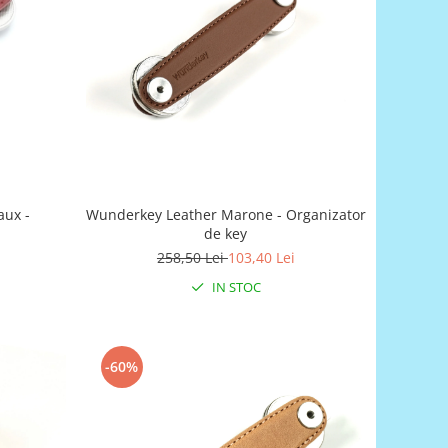
aux -
Wunderkey Leather Marone - Organizator
de key
258,50 Lei
103,40 Lei
IN STOC
-60%