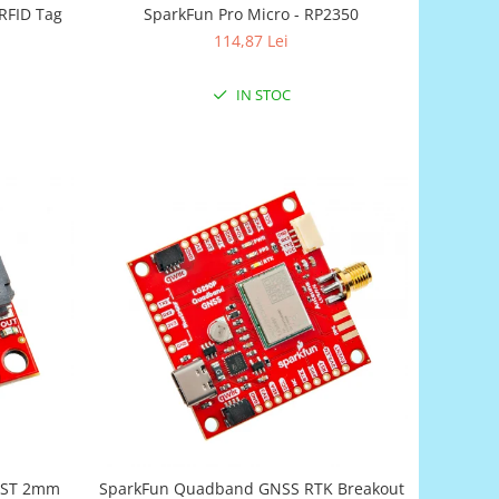
RFID Tag
SparkFun Pro Micro - RP2350
114,87 Lei
IN STOC
 JST 2mm
SparkFun Quadband GNSS RTK Breakout