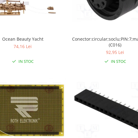
Ocean Beauty Yacht
Conector:circular;soclu;PIN:7;
(C016)
74,16 Lei
92,95 Lei
IN STOC
IN STOC