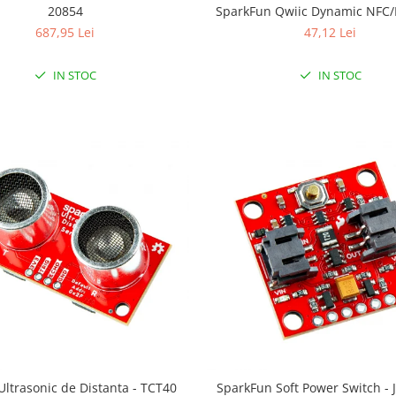
20854
SparkFun Qwiic Dynamic NFC/
687,95 Lei
47,12 Lei
IN STOC
IN STOC
Ultrasonic de Distanta - TCT40
SparkFun Soft Power Switch -