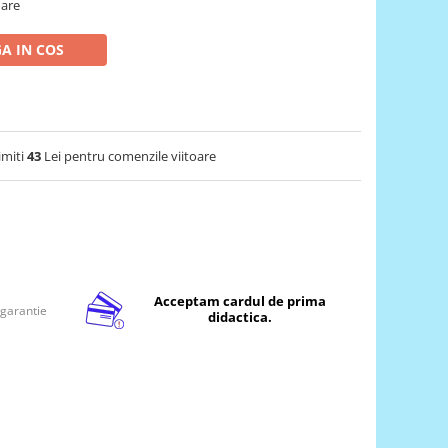
oare
A IN COS
imiti
43
Lei pentru comenzile viitoare
Acceptam cardul de prima
 garantie
didactica.