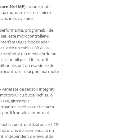
oare 30:1 MP)
include toate
doua motoare electrice micro
re, inclusiv lipire.
a performanta, programabil de
l sau este microcontroller-ul
interfata USB si bootloader
ezi este un cablu USB A - la -
usor robotul din mediul Arduino
aci primii pasi. Utilizatorii
aditionale, pot accesa sinele de
icrocontroller-ului prin mai multe
varietate de senzori integrati
motorului cu bucla inchisa, o
 axe, giroscop si
rmarirea liniei sau detectarea
 partii frontale a robotului.
nabila pentru utilizator, iar LCD-
Robotul are, de asemenea, si un
nt, independent de nivelul de