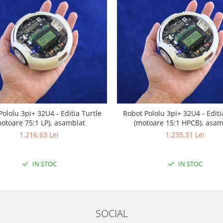
ololu 3pi+ 32U4 - Editia Turtle
Robot Pololu 3pi+ 32U4 - Edit
otoare 75:1 LP), asamblat
(motoare 15:1 HPCB), asam
1.216,63 Lei
1.235,31 Lei
IN STOC
IN STOC
SOCIAL