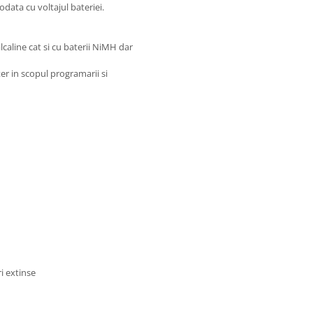
odata cu voltajul bateriei.
lcaline cat si cu baterii NiMH dar
r in scopul programarii si
i extinse