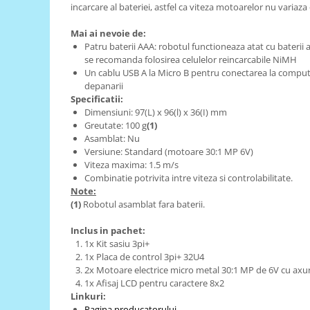
Generale
incarcare al bateriei, astfel ca viteza motoarelor nu variaza 
LED
Mai ai nevoie de:
Microcontrollere AVR
Patru baterii AAA: robotul functioneaza atat cu baterii a
se recomanda folosirea celulelor reincarcabile NiMH
PCB - Placute Circuit
Un cablu USB A la Micro B pentru conectarea la compute
depanarii
Rezistoare
Specificatii:
Creion 3D 3Doodler
Dimensiuni: 97(L) x 96(l) x 36(I) mm
Greutate: 100 g
(1)
Imprimante 3D
Asamblat: Nu
Imprimante 3D
Versiune: Standard (motoare 30:1 MP 6V)
Viteza maxima: 1.5 m/s
3Doodler
Combinatie potrivita intre viteza si controlabilitate.
Componente
Note:
(1)
Robotul asamblat fara baterii.
Componente
Componente E3D
Inclus in pachet:
1x Kit sasiu 3pi+
Filament Premium ABS 1.75 mm
1x Placa de control 3pi+ 32U4
Filament Premium ABS 3 mm
2x Motoare electrice micro metal 30:1 MP de 6V cu axur
1x Afisaj LCD pentru caractere 8x2
Filament Premium PLA 1.75 mm
Linkuri:
Pagina producatorului