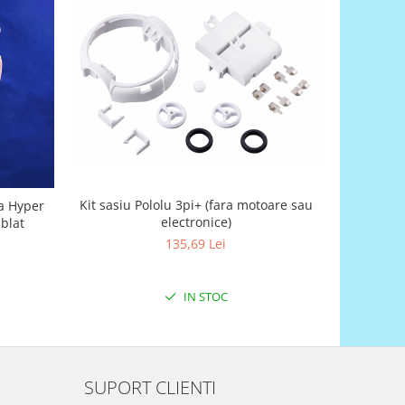
Kit sasiu Pololu 3pi+ (fara motoare sau
ia Hyper
Kit robot P
electronice)
blat
135,69 Lei
IN STOC
SUPORT CLIENTI