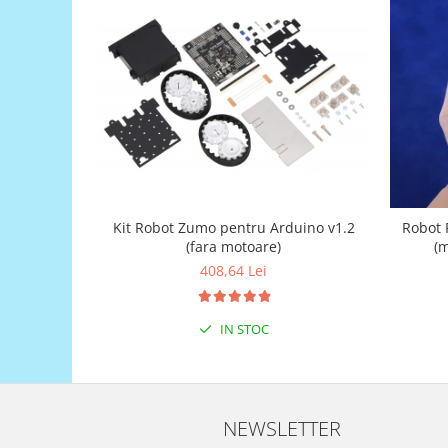
Puzzle mecanic Ugears
Organizator de chei Wunderkey
Constructor foto Mozabrick &
Qbrix
Puzzle lemn Cluebox
Jocuri de societate
Mecanice
3D Printer & CNC
Kit Robot Zumo pentru Arduino v1.2
Robot P
(fara motoare)
(m
Actuator
408,64 Lei
Altele
Driver
IN STOC
Altele
DC
Servo
Stepper
NEWSLETTER