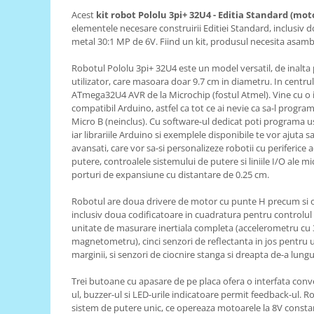
Acest
kit robot Pololu 3pi+ 32U4 - Editia Standard (mot
RS-485
elementele necesare construirii Editiei Standard, inclusiv 
RTC
metal 30:1 MP de 6V. Fiind un kit, produsul necesita asambla
Telecomenzi
Robotul Pololu 3pi+ 32U4 este un model versatil, de inalt
utilizator, care masoara doar 9.7 cm in diametru. In centru
Accesorii
ATmega32U4 AVR de la Microchip (fostul Atmel). Vine cu o 
Accesorii
compatibil Arduino, astfel ca tot ce ai nevie ca sa-l program
Micro B (neinclus). Cu software-ul dedicat poti programa 
Antene
iar librariile Arduino si exemplele disponibile te vor ajuta sa f
Breadboard
avansati, care vor sa-si personalizeze robotii cu periferice 
putere, controalele sistemului de putere si liniile I/O ale m
Cabluri
porturi de expansiune cu distantare de 0.25 cm.
Conectori
Robotul are doua drivere de motor cu punte H precum si o 
Cutii
inclusiv doua codificatoare in cuadratura pentru controlul 
unitate de masurare inertiala completa (accelerometru cu 3
Sticker
magnetometru), cinci senzori de reflectanta in jos pentru u
marginii, si senzori de ciocnire stanga si dreapta de-a lungul
Componente
Butoane, Tastaturi
Trei butoane cu apasare de pe placa ofera o interfata conve
ul, buzzer-ul si LED-urile indicatoare permit feedback-ul. 
Condensatoare
sistem de putere unic, ce opereaza motoarele la 8V consta