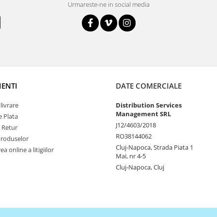
Urmareste-ne in social media
IENTI
DATE COMERCIALE
livrare
Distribution Services
Management SRL
 Plata
J12/4603/2018
e Retur
RO38144062
Produselor
Cluj-Napoca, Strada Piata 1
a online a litigiilor
Mai, nr 4-5
Cluj-Napoca, Cluj