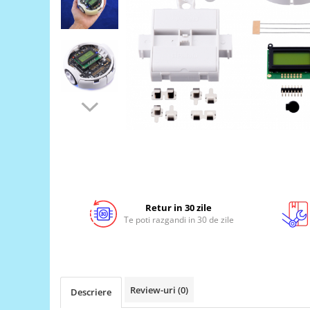
LCD
Module
Adaptoare si convertoare
ADC
Audio
CAN
Convertor nivel logic
Convertor USB la serial
Datalogger
LCD
Retur in 30 zile
Te poti razgandi in 30 de zile
Module
Multiplexor
Radio
Releu
Review-uri
(0)
Descriere
RS-232