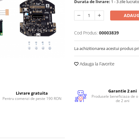
Durata de livrare:
1 - 3 zile lucrat
ADAUG
Cod Produs:
00003839
La achizitionarea acestui produs pr
Adauga la Favorite
Garantie 2 ani
Livrare gratuita
Produsele beneficiaza de o
Pentru comenzi de peste 190 RON
de 2 ani