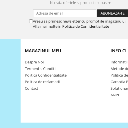
Encoder
Nu rata ofertele si promotiile noastre
Mecanice
Motoare
Vreau sa primesc newsletter cu promotiile magazinului.
Afla mai multe in
Politica de Confidentialitate
Micro Metal
Motoare
Motor 25D
Motor 37D
MAGAZINUL MEU
INFO CL
Motoreductor plastic
Despre Noi
Informatii 
Stepper
Termeni si Conditii
Metode de
Sub-Micro
Politica Confidentialitate
Politica d
Tamiya
Politica de reclamatii
Garantia 
Roti si Senile
Contact
Solutionare
ANPC
Rulmenti
Sasiu
Servomotoare
Suruburi, Piulite, Conectare