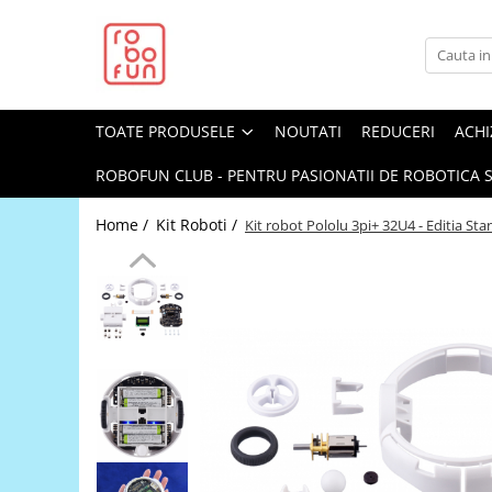
Toate Produsele
Arduino Original
TOATE PRODUSELE
NOUTATI
REDUCERI
ACHI
Arduino Compatibil
Raspberry PI
ROBOFUN CLUB - PENTRU PASIONATII DE ROBOTICA S
Raspberry PI
Home /
Kit Roboti /
Kit robot Pololu 3pi+ 32U4 - Editia S
Alimentare
Racire
Hat
Accesorii
Audio
Cabluri si Conectori
Camera
Cutii