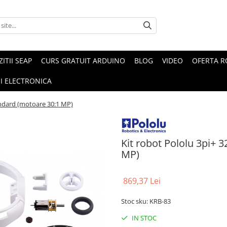
ZITII SEAP
CURS GRATUIT ARDUINO
BLOG
VIDEO
OFERTA 
I ELECTRONICA
tandard (motoare 30:1 MP)
Kit robot Pololu 3pi+ 
MP)
869,37 Lei
Stoc sku: KRB-83
IN STOC