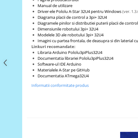
Filamente Speciale
Manual de utilizare
Prusa I3 DIY Kit
Driver-ele Pololu A-Star 32U4 pentru Windows
(ver. 1.3.
Diagrama placii de control a 3pi+ 32U4
Carti
Diagramele pinilor si distributiei puterii placii de contr
Pentru Incepatori
Dimensiunile robotului 3pi+ 32U4
Modelele 3D ale robotului 3pi+ 32U4
Kituri incepatori Arduino
Imagini cu partea frontala, de deasupra si din laterial 
Pentru Incepatori
Linkuri recomandate:
Libraria Arduino Pololu3piPlus32U4
Micro:bit
Documentatia librariei Pololu3piPlus32U4
Junior Robotics
Software-ul IDE Arduino
Materialele A-Star pe GitHub
Carti
Documentatia ATmega32U4
Junior Robotics
Informatii conformitate produs
Lego Education
STEM Education
Ugears
Kit Fun
Kit Roboti
Cadouri