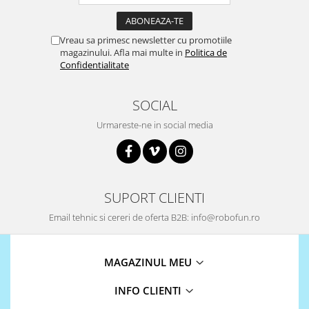
Encoder
Mecanice
Vreau sa primesc newsletter cu promotiile
Motoare
magazinului. Afla mai multe in
Politica de
Micro Metal
Confidentialitate
Motoare
Motor 25D
SOCIAL
Motor 37D
Urmareste-ne in social media
Motoreductor plastic
Stepper
Sub-Micro
Tamiya
SUPORT CLIENTI
Roti si Senile
Email tehnic si cereri de oferta B2B: info@robofun.ro
Rulmenti
Sasiu
MAGAZINUL MEU
Servomotoare
INFO CLIENTI
Suruburi, Piulite, Conectare