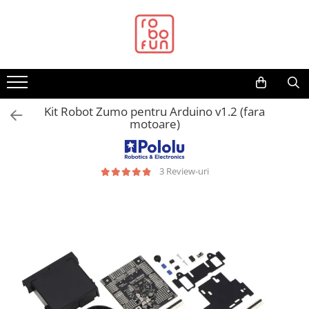
Toate Produsele
Arduino Original
Arduino Compatibil
Raspberry PI
Kit Robot Zumo pentru Arduino v1.2 (fara
motoare)
Raspberry PI
Alimentare
Racire
3 Review-uri
Hat
Accesorii
Audio
Cabluri si Conectori
Camera
Cutii