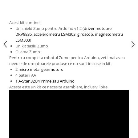
Generale
LED
Microcontrollere AVR
Acest kit contine:
Un shield Zumo pentru Arduino v1.2 (
driver motoare
PCB - Placute Circuit
DRV8835
,
accelerometru LSM303
,
giroscop
,
magnetometru
Rezistoare
LSM303
)
Un kit sasiu Zumo
Creion 3D 3Doodler
O lama Zumo
Imprimante 3D
Pentru a completa robotul Zumo pentru Arduino, veti mai avea
nevoie de urmatoarele produse ce nu sunt incluse in kit:
Imprimante 3D
2 micro metal gearmotors
3Doodler
4 baterii AA
1 A-Star 32U4 Prime sau Arduino
Componente
Acesta este un kit ce necesita asamblare, inclusiv lipire.
Componente
Componente E3D
Filament Premium ABS 1.75 mm
Filament Premium ABS 3 mm
Filament Premium PLA 1.75 mm