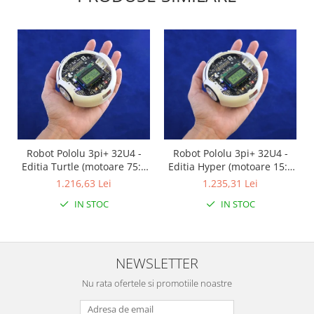
Puzzle mecanic Ugears
Organizator de chei Wunderkey
Constructor foto Mozabrick &
Qbrix
Puzzle lemn Cluebox
Jocuri de societate
Mecanice
Robot Pololu 3pi+ 32U4 -
Robot Pololu 3pi+ 32U4 -
3D Printer & CNC
Editia Turtle (motoare 75:1
Editia Hyper (motoare 15:1
Actuator
LP), asamblat
HPCB), asamblat
1.216,63 Lei
1.235,31 Lei
Altele
IN STOC
IN STOC
Driver
Altele
DC
NEWSLETTER
Servo
Nu rata ofertele si promotiile noastre
Stepper