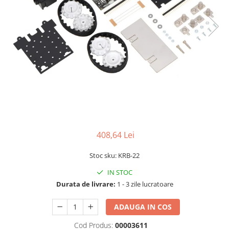
LCD
Module
Adaptoare si convertoare
ADC
Audio
CAN
Convertor nivel logic
Convertor USB la serial
Datalogger
408,64 Lei
LCD
Stoc sku: KRB-22
Module
IN STOC
Multiplexor
Durata de livrare:
1 - 3 zile lucratoare
Radio
ADAUGA IN COS
Releu
Cod Produs:
00003611
RS-232