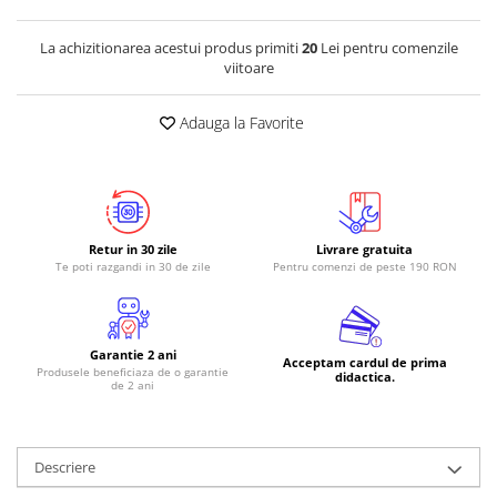
RS-485
La achizitionarea acestui produs primiti
20
Lei pentru comenzile
RTC
viitoare
Telecomenzi
Adauga la Favorite
Accesorii
Accesorii
Antene
Breadboard
Retur in 30 zile
Livrare gratuita
Cabluri
Te poti razgandi in 30 de zile
Pentru comenzi de peste 190 RON
Conectori
Cutii
Garantie 2 ani
Acceptam cardul de prima
Sticker
Produsele beneficiaza de o garantie
didactica.
de 2 ani
Componente
Butoane, Tastaturi
Descriere
Condensatoare