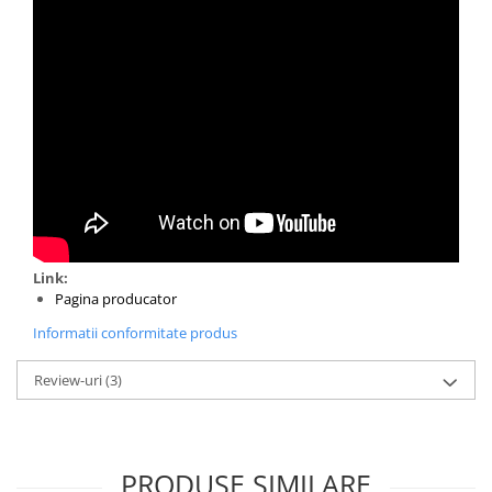
Filamente Speciale
Prusa I3 DIY Kit
Carti
Pentru Incepatori
Kituri incepatori Arduino
Pentru Incepatori
Micro:bit
Junior Robotics
Carti
Link:
Junior Robotics
Pagina producator
Lego Education
Informatii conformitate produs
STEM Education
Review-uri
(3)
Ugears
Kit Fun
Kit Roboti
PRODUSE SIMILARE
Cadouri