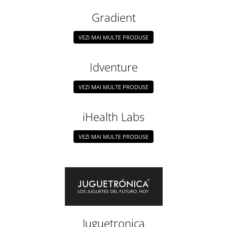
Filamente Speciale
Gradient
Prusa I3 DIY Kit
Carti
VEZI MAI MULTE PRODUSE
Pentru Incepatori
Kituri incepatori Arduino
Idventure
Pentru Incepatori
VEZI MAI MULTE PRODUSE
Micro:bit
Junior Robotics
iHealth Labs
Carti
Junior Robotics
VEZI MAI MULTE PRODUSE
Lego Education
STEM Education
Ugears
Kit Fun
Kit Roboti
Juguetronica
Cadouri