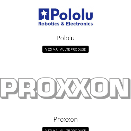
ID
IMU
Infrarosu
Laser
Pololu
Lichide
Lumina
VEZI MAI MULTE PRODUSE
Magnetic
PIR
Radar
Sonar
Sunet
Tensiune
Termocuple
Proxxon
Video
Vreme
VEZI MAI MULTE PRODUSE