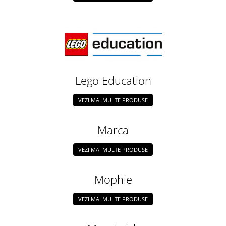
Encoder
Mecanice
Motoare
Micro Metal
Motoare
Motor 25D
Lego Education
Motor 37D
Motoreductor plastic
VEZI MAI MULTE PRODUSE
Stepper
Sub-Micro
Marca
Tamiya
VEZI MAI MULTE PRODUSE
Roti si Senile
Rulmenti
Mophie
Sasiu
Servomotoare
VEZI MAI MULTE PRODUSE
Suruburi, Piulite, Conectare