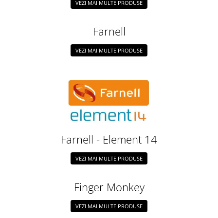
Generale
VEZI MAI MULTE PRODUSE
LED
Farnell
Microcontrollere AVR
PCB - Placute Circuit
VEZI MAI MULTE PRODUSE
Rezistoare
Creion 3D 3Doodler
Imprimante 3D
Imprimante 3D
3Doodler
Componente
Farnell - Element 14
Componente
VEZI MAI MULTE PRODUSE
Componente E3D
Filament Premium ABS 1.75 mm
Finger Monkey
Filament Premium ABS 3 mm
Filament Premium PLA 1.75 mm
VEZI MAI MULTE PRODUSE