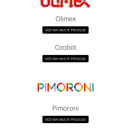
Olinuxino
Photon
Olimex
PIC
VEZI MAI MULTE PRODUSE
Platforme de dezvoltare
Python
Ozobot
Teensy
VEZI MAI MULTE PRODUSE
Thing
TI
Senzori
Accelerometru
Biometric
Curent
Pimoroni
Forta
VEZI MAI MULTE PRODUSE
Giroscop