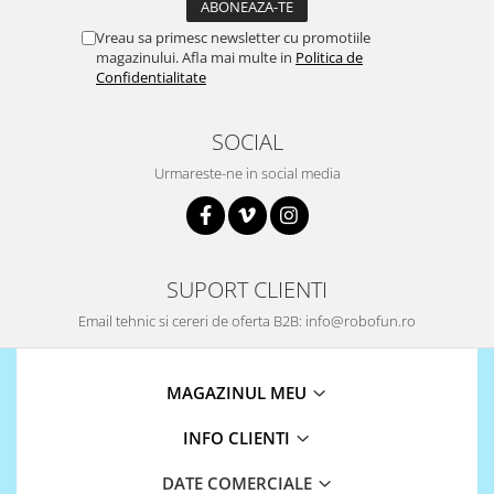
868Mhz
Vreau sa primesc newsletter cu promotiile
magazinului. Afla mai multe in
Politica de
Antene si Cabluri
Confidentialitate
Bluetooth
GSM
SOCIAL
LoRa
Urmareste-ne in social media
Wifi
Wireless
Xbee
SUPORT CLIENTI
E-Textil
Email tehnic si cereri de oferta B2B: info@robofun.ro
IOT -Internet of Things-
GPS
Machine Learning
MAGAZINUL MEU
Retrase
INFO CLIENTI
Shield
Unelte si Instrumente
DATE COMERCIALE