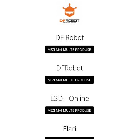
RS-485
RTC
Telecomenzi
DF Robot
Accesorii
Accesorii
VEZI MAI MULTE PRODUSE
Antene
Breadboard
DFRobot
Cabluri
VEZI MAI MULTE PRODUSE
Conectori
Cutii
E3D - Online
Sticker
VEZI MAI MULTE PRODUSE
Componente
Butoane, Tastaturi
Elari
Condensatoare