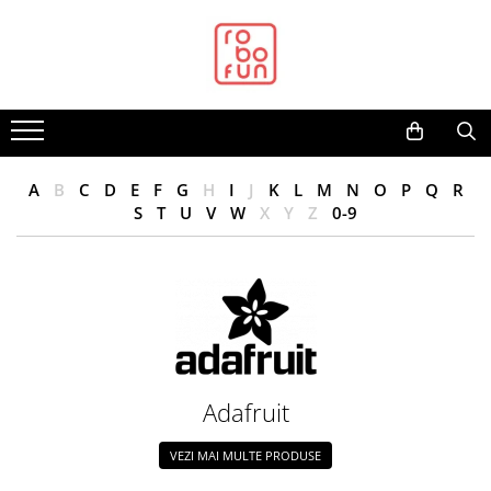
Toate Produsele
Arduino Original
Arduino Compatibil
Raspberry PI
A
B
C
D
E
F
G
H
I
J
K
L
M
N
O
P
Q
R
Raspberry PI
S
T
U
V
W
X
Y
Z
0-9
Alimentare
Racire
Hat
Accesorii
Audio
Adafruit
Cabluri si Conectori
Camera
VEZI MAI MULTE PRODUSE
Cutii