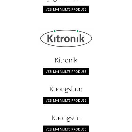
Puzzle mecanic Ugears
VEZI MAI MULTE PRODUSE
Organizator de chei Wunderkey
Constructor foto Mozabrick &
Qbrix
Puzzle lemn Cluebox
Jocuri de societate
Mecanice
Kitronik
3D Printer & CNC
VEZI MAI MULTE PRODUSE
Actuator
Altele
Kuongshun
Driver
VEZI MAI MULTE PRODUSE
Altele
DC
Kuongsun
Servo
Stepper
VEZI MAI MULTE PRODUSE