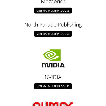
Mozabrick
Platforme de dezvoltare
Arduino
VEZI MAI MULTE PRODUSE
Raspberry
.NET
North Parade Publishing
Android
VEZI MAI MULTE PRODUSE
ARM
AVR
Espruino
Feather
Flora
FPGA
NVIDIA
Intel
VEZI MAI MULTE PRODUSE
Latte Panda
Micro:bit
Nvidia