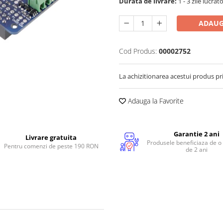
Durata de livrare:
1 - 3 zile lucrat
ADAUG
Cod Produs:
00002752
La achizitionarea acestui produs pr
Adauga la Favorite
Garantie 2 ani
Livrare gratuita
Produsele beneficiaza de o
Pentru comenzi de peste 190 RON
de 2 ani