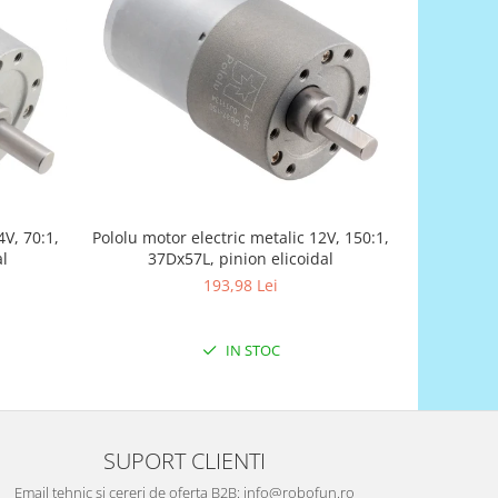
4V, 70:1,
Pololu motor electric metalic 12V, 150:1,
Univ
al
37Dx57L, pinion elicoidal
193,98 Lei
IN STOC
SUPORT CLIENTI
Email tehnic si cereri de oferta B2B: info@robofun.ro