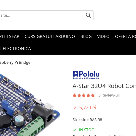
ZITII SEAP
CURS GRATUIT ARDUINO
BLOG
VIDEO
OFERTA 
I ELECTRONICA
spberry Pi Bridge
A-Star 32U4 Robot Cont
3 Review-uri
215,72 Lei
Stoc sku: RAS-38
IN STOC