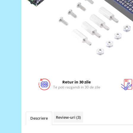
LCD
Module
Adaptoare si convertoare
ADC
Audio
CAN
Convertor nivel logic
Convertor USB la serial
Datalogger
Retur in 30 zile
LCD
Te poti razgandi in 30 de zile
Module
Multiplexor
Radio
Review-uri
(3)
Descriere
Releu
RS-232