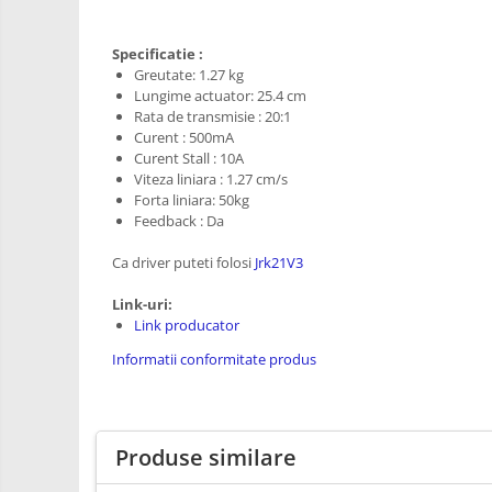
RS-485
Learning
Retrase
RTC
Specificatie :
Shield
Telecomenzi
Greutate: 1.27 kg
Unelte
Lungime actuator: 25.4 cm
Accesorii
si
Rata de transmisie : 20:1
Instrumente
Curent : 500mA
Antene
Curent Stall : 10A
Breadboard
Viteza liniara : 1.27 cm/s
Forta liniara: 50kg
Cabluri
Feedback : Da
Conectori
Ca driver puteti folosi
Jrk21V3
Cutii
Link-uri:
Sticker
Link producator
Butoane, Tastaturi
Informatii conformitate produs
Condensatoare
Generale
LED
Produse similare
Microcontrollere AVR