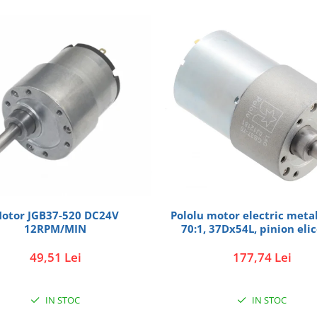
otor JGB37-520 DC24V
Pololu motor electric metal
12RPM/MIN
70:1, 37Dx54L, pinion elic
49,51 Lei
177,74 Lei
IN STOC
IN STOC