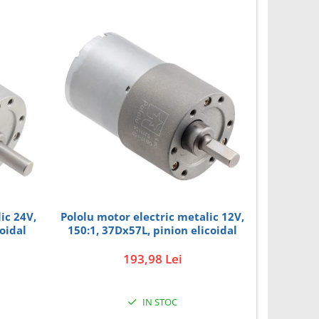
ic 24V,
Pololu motor electric metalic 12V,
Univer
oidal
150:1, 37Dx57L, pinion elicoidal
193,98 Lei
IN STOC