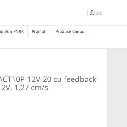
0,00
Robofun PNRR
Promotii
Produse Cadou
 LACT10P-12V-20 cu feedback
12V, 1.27 cm/s