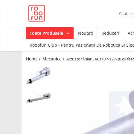
Toate Produsele
Arduino Original
Toate Produsele
Noutati
Reduceri
Ach
Arduino Compatibil
Robofun Club - Pentru Pasionatii De Robotica Si Ele
Raspberry PI
Raspberry PI
Module
Home /
Mecanice /
Actuator liniar LACT10P-12V-20 cu fee
Accesorii
Alimentare
Componente
Racire
Creion 3D
Hat
3Doodler
Accesorii
Imprimante
3D
Audio
Carti
Cabluri si Conectori
Pentru
Incepatori
Camera
Junior
Cutii