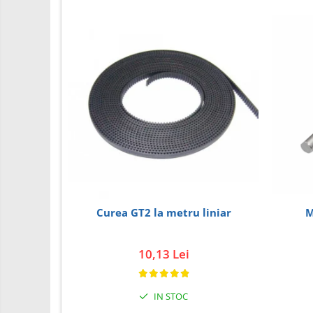
PCB - Placute Circuit
Rezistoare
Imprimante 3D
3Doodler
Componente
Componente
Componente E3D
Filament Premium ABS 1.75 mm
Filament Premium ABS 3 mm
Filament Premium PLA 1.75 mm
M
Curea GT2 la metru liniar
Filamente Speciale
Prusa I3 DIY Kit
10,13 Lei
Kituri incepatori Arduino
Pentru Incepatori
IN STOC
Micro:bit