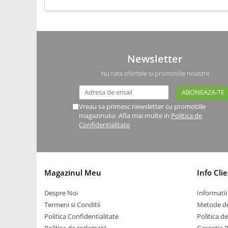
Carti
Junior Robotics
Lego Education
Newsletter
STEM Education
Nu rata ofertele si promotiile noastre
Ugears
Puzzle mecanic Ugears
Vreau sa primesc newsletter cu promotiile
Organizator de chei Wunderkey
magazinului. Afla mai multe in
Politica de
Confidentialitate
Constructor foto Mozabrick &
Qbrix
Puzzle lemn Cluebox
Jocuri de societate
Magazinul Meu
Info Clie
3D Printer & CNC
Despre Noi
Informatii 
Actuator
Termeni si Conditii
Metode de
Altele
Politica Confidentialitate
Politica d