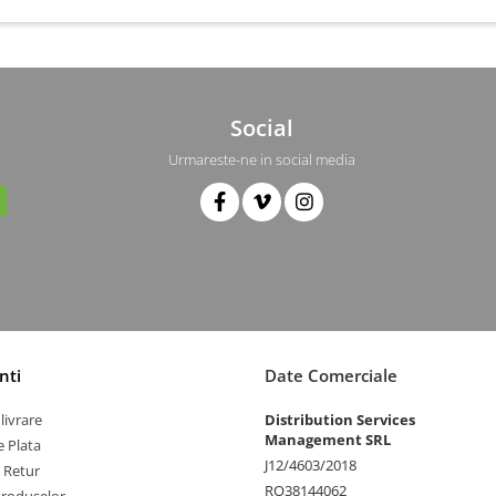
Social
Urmareste-ne in social media
nti
Date Comerciale
livrare
Distribution Services
Management SRL
 Plata
J12/4603/2018
e Retur
RO38144062