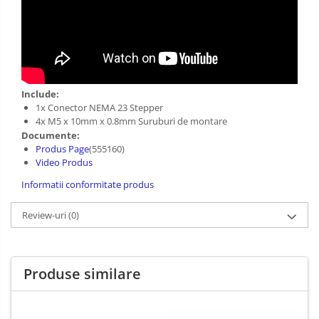
Include:
1x Conector NEMA 23 Stepper
4x M5 x 10mm x 0.8mm Suruburi de montare
Documente:
Produs Page
(555160)
Video Produs
Informatii conformitate produs
Review-uri
(0)
Produse similare