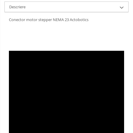
Descriere
Conector motor stepper NEMA 23 Actobotics