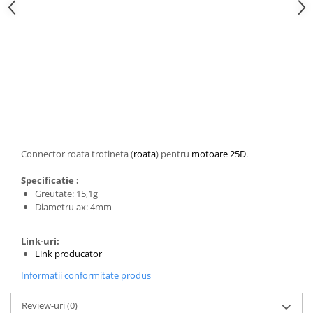
Generale
LED
Microcontrollere AVR
PCB - Placute Circuit
Rezistoare
Creion 3D 3Doodler
Imprimante 3D
Imprimante 3D
Connector roata trotineta (
roata
) pentru
motoare 25D
.
3Doodler
Specificatie :
Componente
Greutate: 15,1g
Diametru ax: 4mm
Componente
Componente E3D
Link-uri:
Filament Premium ABS 1.75 mm
Link producator
Filament Premium ABS 3 mm
Informatii conformitate produs
Filament Premium PLA 1.75 mm
Review-uri
(0)