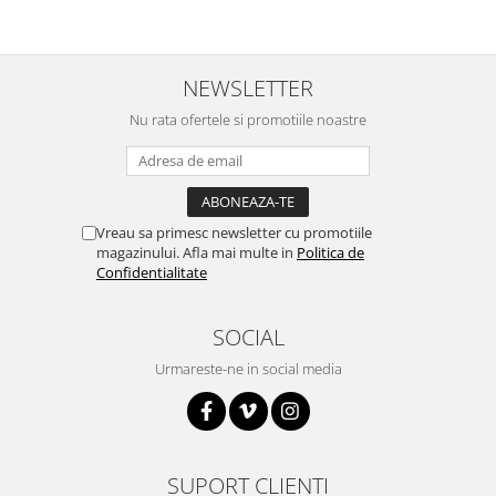
Puzzle mecanic Ugears
Organizator de chei Wunderkey
NEWSLETTER
Constructor foto Mozabrick &
Qbrix
Nu rata ofertele si promotiile noastre
Puzzle lemn Cluebox
Jocuri de societate
Mecanice
Vreau sa primesc newsletter cu promotiile
3D Printer & CNC
magazinului. Afla mai multe in
Politica de
Confidentialitate
Actuator
Altele
SOCIAL
Driver
Urmareste-ne in social media
Altele
DC
Servo
Stepper
SUPORT CLIENTI