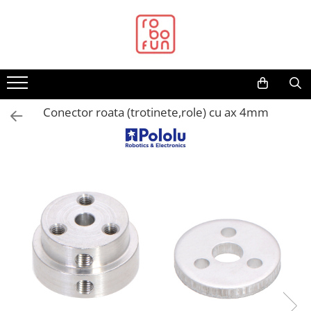
Toate Produsele
Arduino Original
Arduino Compatibil
Raspberry PI
Conector roata (trotinete,role) cu ax 4mm
Raspberry PI
Alimentare
Racire
Hat
Accesorii
Audio
Cabluri si Conectori
Camera
Cutii