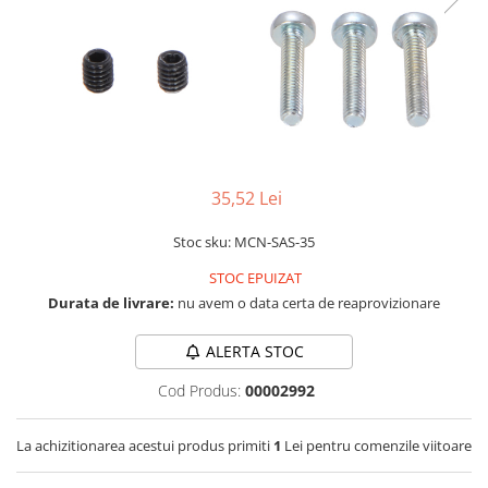
LCD
Module
Adaptoare si convertoare
ADC
Audio
CAN
35,52 Lei
Convertor nivel logic
Stoc sku: MCN-SAS-35
Convertor USB la serial
STOC EPUIZAT
Datalogger
Durata de livrare:
nu avem o data certa de reaprovizionare
LCD
Module
ALERTA STOC
Multiplexor
Cod Produs:
00002992
Radio
La achizitionarea acestui produs primiti
1
Lei pentru comenzile viitoare
Releu
RS-232