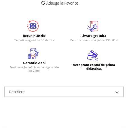
Adauga la Favorite
RS-485
RTC
Telecomenzi
Accesorii
Retur in 30 zile
Livrare gratuita
Te poti razgandi in 30 de zile
Pentru comenzi de peste 190 RON
Accesorii
Antene
Breadboard
Garantie 2 ani
Acceptam cardul de prima
Produsele beneficiaza de o garantie
Cabluri
didactica.
de 2 ani
Conectori
Cutii
Descriere
Sticker
Componente
Butoane, Tastaturi
Condensatoare