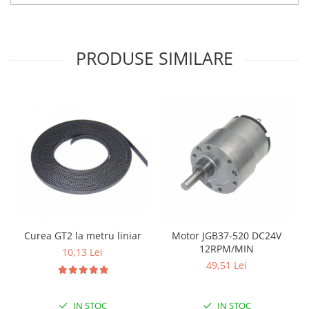
Filamente Speciale
Prusa I3 DIY Kit
Carti
PRODUSE SIMILARE
Pentru Incepatori
Kituri incepatori Arduino
Pentru Incepatori
Micro:bit
Junior Robotics
Carti
Junior Robotics
Lego Education
STEM Education
Curea GT2 la metru liniar
Motor JGB37-520 DC24V
Ugears
12RPM/MIN
10,13 Lei
49,51 Lei
Kit Fun
Kit Roboti
Cadouri
IN STOC
IN STOC