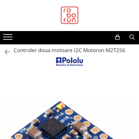
Toate Produsele
Arduino Original
Arduino Compatibil
Raspberry PI
Controler doua motoare I2C Motoron M2T256
Raspberry PI
Alimentare
Racire
Hat
Accesorii
Audio
Cabluri si Conectori
Camera
Cutii