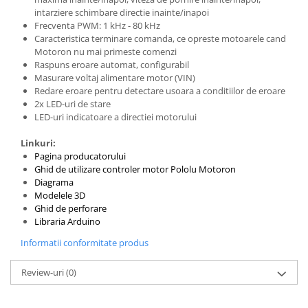
Filamente Speciale
intarziere schimbare directie inainte/inapoi
Prusa I3 DIY Kit
Frecventa PWM: 1 kHz - 80 kHz
Caracteristica terminare comanda, ce opreste motoarele cand
Carti
Motoron nu mai primeste comenzi
Pentru Incepatori
Raspuns eroare automat, configurabil
Masurare voltaj alimentare motor (VIN)
Kituri incepatori Arduino
Redare eroare pentru detectare usoara a conditiilor de eroare
Pentru Incepatori
2x LED-uri de stare
LED-uri indicatoare a directiei motorului
Micro:bit
Linkuri:
Junior Robotics
Pagina producatorului
Carti
Ghid de utilizare controler motor Pololu Motoron
Diagrama
Junior Robotics
Modelele 3D
Lego Education
Ghid de perforare
Libraria Arduino
STEM Education
Informatii conformitate produs
Ugears
Kit Fun
Review-uri
(0)
Kit Roboti
Cadouri