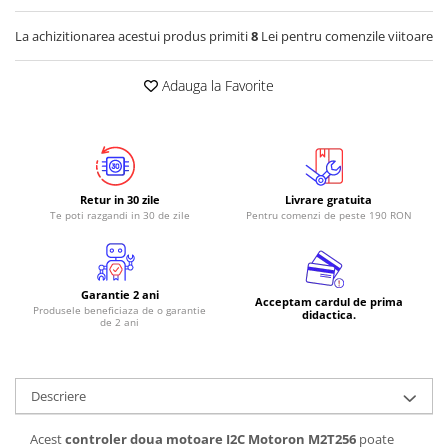
RS-485
La achizitionarea acestui produs primiti
8
Lei pentru comenzile viitoare
RTC
Adauga la Favorite
Telecomenzi
Accesorii
Accesorii
Antene
Retur in 30 zile
Livrare gratuita
Breadboard
Te poti razgandi in 30 de zile
Pentru comenzi de peste 190 RON
Cabluri
Conectori
Garantie 2 ani
Cutii
Acceptam cardul de prima
Produsele beneficiaza de o garantie
didactica.
de 2 ani
Sticker
Componente
Butoane, Tastaturi
Descriere
Condensatoare
Acest
controler doua motoare I2C Motoron M2T256
poate