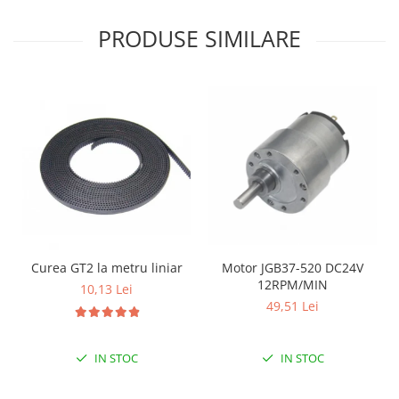
Puzzle mecanic Ugears
PRODUSE SIMILARE
Organizator de chei Wunderkey
Constructor foto Mozabrick &
Qbrix
Puzzle lemn Cluebox
Jocuri de societate
Mecanice
3D Printer & CNC
Actuator
Altele
Curea GT2 la metru liniar
Motor JGB37-520 DC24V
Driver
12RPM/MIN
10,13 Lei
49,51 Lei
Altele
DC
Servo
IN STOC
IN STOC
Stepper