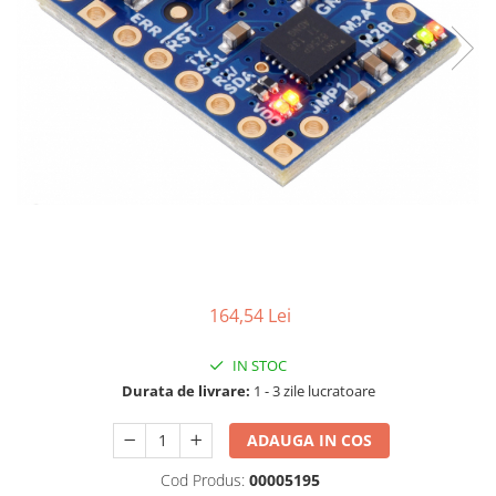
LCD
Module
Adaptoare si convertoare
ADC
Audio
CAN
Convertor nivel logic
Convertor USB la serial
Datalogger
164,54 Lei
LCD
Module
IN STOC
Multiplexor
Durata de livrare:
1 - 3 zile lucratoare
Radio
ADAUGA IN COS
Releu
Cod Produs:
00005195
RS-232