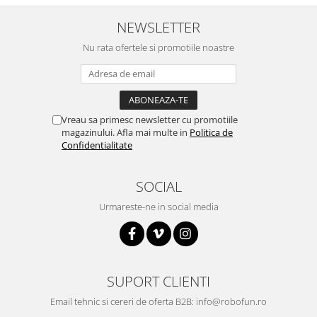
Encoder
Mecanice
NEWSLETTER
Motoare
Nu rata ofertele si promotiile noastre
Micro Metal
Motoare
Motor 25D
Vreau sa primesc newsletter cu promotiile
Motor 37D
magazinului. Afla mai multe in
Politica de
Motoreductor plastic
Confidentialitate
Stepper
Sub-Micro
SOCIAL
Tamiya
Urmareste-ne in social media
Roti si Senile
Rulmenti
Sasiu
SUPORT CLIENTI
Servomotoare
Suruburi, Piulite, Conectare
Email tehnic si cereri de oferta B2B: info@robofun.ro