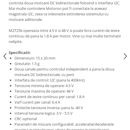
Generale
controla doua motoare DC bidirectionale folosind o interfata I2C.
Mai multe controlere Motoron pot fi conectate la aceeasi
LED
magistrala I2C, ceea ce inlesneste extinderea sistemului cu
Microcontrollere AVR
motoare aditionale.
PCB - Placute Circuit
M2T256 opereaza intre 4.5 V si 48 V si poate livra curenti de iesire
continuu de pana la 1.8 A per motor. Vine cu mai multe terminatii
Rezistoare
nelipite.
Creion 3D 3Doodler
Specificatii:
Imprimante 3D
Dimensiuni: 15 x 20 mm
Imprimante 3D
Greutate: 1.5 g
Doua canale pentru controlul independent a pana la doua
3Doodler
motoare DC bidirectionale, cu perii
Componente
Interfata de control: I2C (pana la 400kHz)
Tensiune minima de operare: 4.5 V
Componente
Tensiune maxima de operare: 48 V
Componente E3D
Curent de iesire continuu per canal: 1.8 A
Varf curent per canal: 6.4 A
Filament Premium ABS 1.75 mm
Protectie tensiune inversa: pana la -40 V
Filament Premium ABS 3 mm
Interval tensiune logica: 3 V - 5.5 V
CRC optional
Filament Premium PLA 1.75 mm
Parametri de miscare configurabili: acceleratie/deceleratie
maxima inainte/inapoi, viteza de pornire inainte/inapoi,