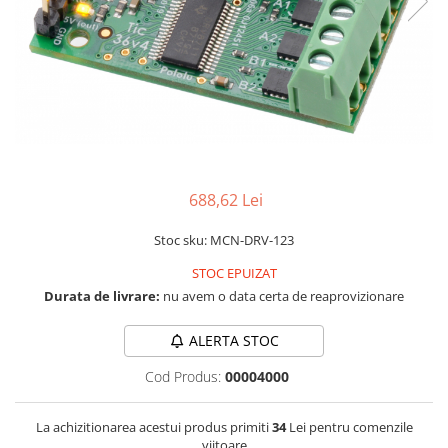
RS-232
Micro:bit
PIR
Motor 25D
Motor 37D
RS-485
Nvidia
Radar
Motoreductor plastic
RTC
Olinuxino
Sonar
Stepper
Telecomenzi
Photon
Sunet
Sub-Micro
PIC
Tensiune
Tamiya
Platforme de dezvoltare
Termocuple
Roti si Senile
688,62 Lei
Python
Video
Rulmenti
Teensy
Vreme
Sasiu
Stoc sku: MCN-DRV-123
Thing
Servomotoare
STOC EPUIZAT
Durata de livrare:
nu avem o data certa de reaprovizionare
TI
Suruburi, Piulite, Conectare
ALERTA STOC
Cod Produs:
00004000
La achizitionarea acestui produs primiti
34
Lei pentru comenzile
viitoare