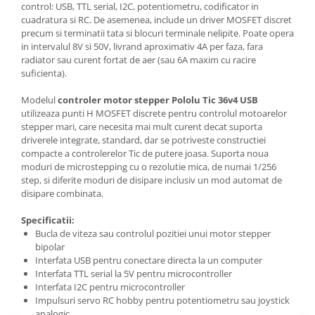
control: USB, TTL serial, I2C, potentiometru, codificator in
cuadratura si RC. De asemenea, include un driver MOSFET discret
precum si terminatii tata si blocuri terminale nelipite. Poate opera
in intervalul 8V si 50V, livrand aproximativ 4A per faza, fara
radiator sau curent fortat de aer (sau 6A maxim cu racire
suficienta).
Modelul
controler motor stepper Pololu Tic 36v4 USB
utilizeaza punti H MOSFET discrete pentru controlul motoarelor
stepper mari, care necesita mai mult curent decat suporta
driverele integrate, standard, dar se potriveste constructiei
compacte a controlerelor Tic de putere joasa. Suporta noua
moduri de microstepping cu o rezolutie mica, de numai 1/256
step, si diferite moduri de disipare inclusiv un mod automat de
disipare combinata.
Specificatii:
Bucla de viteza sau controlul pozitiei unui motor stepper
bipolar
Interfata USB pentru conectare directa la un computer
Interfata TTL serial la 5V pentru microcontroller
Interfata I2C pentru microcontroller
Impulsuri servo RC hobby pentru potentiometru sau joystick
analogic