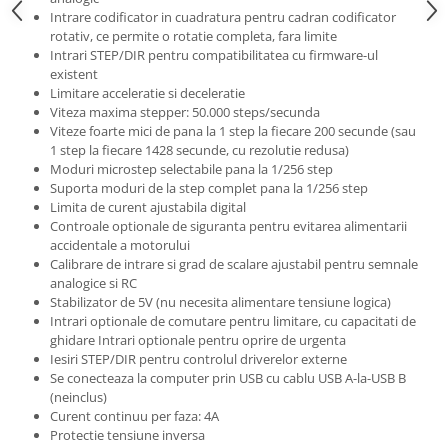
Intrare codificator in cuadratura pentru cadran codificator
rotativ, ce permite o rotatie completa, fara limite
Intrari STEP/DIR pentru compatibilitatea cu firmware-ul
existent
Limitare acceleratie si deceleratie
Viteza maxima stepper: 50.000 steps/secunda
Viteze foarte mici de pana la 1 step la fiecare 200 secunde (sau
1 step la fiecare 1428 secunde, cu rezolutie redusa)
Moduri microstep selectabile pana la 1/256 step
Suporta moduri de la step complet pana la 1/256 step
Limita de curent ajustabila digital
Controale optionale de siguranta pentru evitarea alimentarii
accidentale a motorului
Calibrare de intrare si grad de scalare ajustabil pentru semnale
analogice si RC
Stabilizator de 5V (nu necesita alimentare tensiune logica)
Intrari optionale de comutare pentru limitare, cu capacitati de
ghidare Intrari optionale pentru oprire de urgenta
Iesiri STEP/DIR pentru controlul driverelor externe
Se conecteaza la computer prin USB cu cablu USB A-la-USB B
(neinclus)
Curent continuu per faza: 4A
Protectie tensiune inversa