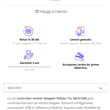
Adauga la Favorite
Retur in 30 zile
Livrare gratuita
Te poti razgandi in 30 de zile
Pentru comenzi de peste 190 RON
Garantie 2 ani
Acceptam cardul de prima
Produsele beneficiaza de o garantie
didactica.
de 2 ani
Descriere
Cu un
controler motor stepper Pololu Tic 36v4 USB
poti
controla mai usor un motor stepper, folosind configurarea
usoara prin USB si software-ul dedicat. Suporta sase interfete de