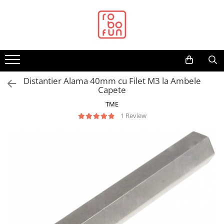
Toate Produsele
Arduino Original
Arduino Compatibil
Raspberry PI
Distantier Alama 40mm cu Filet M3 la Ambele
Capete
Raspberry PI
TME
Alimentare
1 Review
Racire
Hat
Accesorii
Audio
Cabluri si Conectori
Camera
Cutii