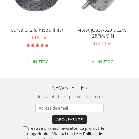
Puzzle mecanic Ugears
Organizator de chei Wunderkey
Constructor foto Mozabrick &
Curea GT2 la metru liniar
Motor JGB37-520 DC24V
Qbrix
12RPM/MIN
10,13 Lei
Puzzle lemn Cluebox
49,51 Lei
Jocuri de societate
Mecanice
IN STOC
IN STOC
3D Printer & CNC
Actuator
NEWSLETTER
Altele
Nu rata ofertele si promotiile noastre
Driver
Altele
DC
Servo
Vreau sa primesc newsletter cu promotiile
Stepper
magazinului. Afla mai multe in
Politica de