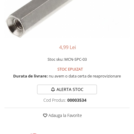
LCD
Module
Adaptoare si convertoare
ADC
Audio
4,99 Lei
CAN
Convertor nivel logic
Stoc sku: MCN-SPC-03
Convertor USB la serial
STOC EPUIZAT
Durata de livrare:
nu avem o data certa de reaprovizionare
Datalogger
LCD
ALERTA STOC
Module
Cod Produs:
00003534
Multiplexor
Radio
Adauga la Favorite
Releu
RS-232