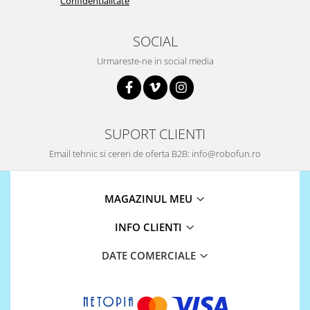
Encoder
Confidentialitate
Mecanice
SOCIAL
Motoare
Urmareste-ne in social media
Micro Metal
Motoare
Motor 25D
Motor 37D
SUPORT CLIENTI
Motoreductor plastic
Email tehnic si cereri de oferta B2B: info@robofun.ro
Stepper
Sub-Micro
Tamiya
MAGAZINUL MEU
Roti si Senile
INFO CLIENTI
Rulmenti
Sasiu
DATE COMERCIALE
Servomotoare
Suruburi, Piulite, Conectare