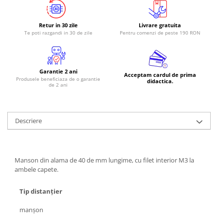
RS-485
Retur in 30 zile
Livrare gratuita
RTC
Te poti razgandi in 30 de zile
Pentru comenzi de peste 190 RON
Telecomenzi
Accesorii
Accesorii
Garantie 2 ani
Acceptam cardul de prima
Produsele beneficiaza de o garantie
didactica.
de 2 ani
Antene
Breadboard
Cabluri
Descriere
Conectori
Cutii
Manson din alama de 40 de mm lungime, cu filet interior M3 la
Sticker
ambele capete.
Componente
Butoane, Tastaturi
Tip distanţier
Condensatoare
manşon