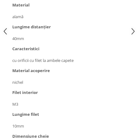
Generale
Material
LED
alamă
Microcontrollere AVR
Lungime distanţier
PCB - Placute Circuit
40mm
Rezistoare
Caracteristici
Creion 3D 3Doodler
Imprimante 3D
cu orificii cu filet la ambele capete
Imprimante 3D
Material acoperire
3Doodler
nichel
Componente
Filet interior
Componente
Componente E3D
M3
Filament Premium ABS 1.75 mm
Lungime filet
Filament Premium ABS 3 mm
10mm
Filament Premium PLA 1.75 mm
Dimensiune cheie