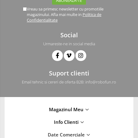
Driver
Vreau sa primesc newsletter cu promotiile
Altele
magazinului. Afla mai multe in
Politica de
DC
Confidentialitate
Servo
Social
Stepper
Urmareste-ne in social media
Encoder
Mecanice
Motoare
Suport clienti
Micro Metal
Motoare
Email tehnic si cereri de oferta B2B: info@robofun.ro
Motor 25D
Motor 37D
Motoreductor plastic
Magazinul Meu
Stepper
Info Clienti
Sub-Micro
Tamiya
Date Comerciale