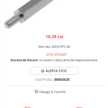
Robotics
LCD
Kit
Fun
Adaptoare si convertoare
Kit
ADC
Roboti
Audio
Cadouri
CAN
Mecanice
10,29 Lei
Platforme
Convertor nivel logic
de
Stoc sku: MCN-SPC-04
Convertor USB la serial
dezvoltare
Senzori
STOC EPUIZAT
Datalogger
Surse
Durata de livrare:
nu avem o data certa de reaprovizionare
de
LCD
alimentare
Wireless
ALERTA STOC
Module
E-
Multiplexor
Cod Produs:
00003535
Textil
Radio
IOT -
Adauga la Favorite
Internet
Releu
of
GPS
RS-232
Things-
Machine