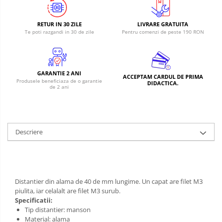
RS-485
Learning
Retrase
RTC
RETUR IN 30 ZILE
LIVRARE GRATUITA
Shield
Telecomenzi
Te poti razgandi in 30 de zile
Pentru comenzi de peste 190 RON
Unelte
Accesorii
si
Instrumente
Antene
GARANTIE 2 ANI
ACCEPTAM CARDUL DE PRIMA
Breadboard
Produsele beneficiaza de o garantie
DIDACTICA.
de 2 ani
Cabluri
Conectori
Cutii
Descriere
Sticker
Butoane, Tastaturi
Condensatoare
Distantier din alama de 40 de mm lungime. Un capat are filet M3
Generale
piulita, iar celalalt are filet M3 surub.
Specificatii:
LED
Tip distantier: manson
Microcontrollere AVR
Material: alama