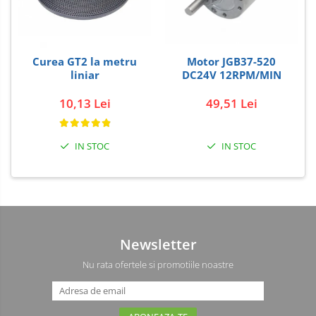
Carti
Junior Robotics
Curea GT2 la metru
Motor JGB37-520
Lego Education
liniar
DC24V 12RPM/MIN
STEM Education
10,13 Lei
49,51 Lei
Ugears
Puzzle mecanic Ugears
IN STOC
IN STOC
Organizator de chei Wunderkey
Constructor foto Mozabrick &
Qbrix
Puzzle lemn Cluebox
Jocuri de societate
Newsletter
3D Printer & CNC
Nu rata ofertele si promotiile noastre
Actuator
Altele