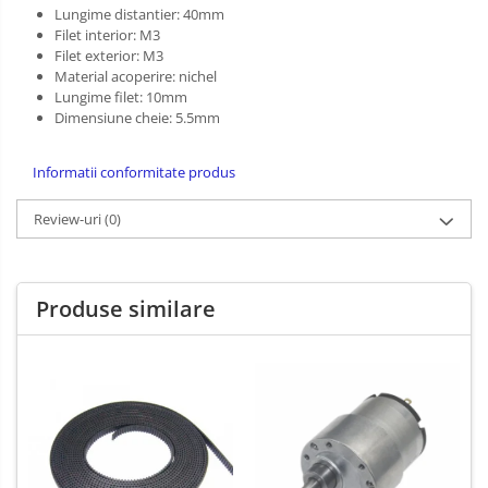
Lungime distantier: 40mm
PCB - Placute Circuit
Filet interior: M3
Filet exterior: M3
Rezistoare
Material acoperire: nichel
Imprimante 3D
Lungime filet: 10mm
Dimensiune cheie: 5.5mm
3Doodler
Componente
Informatii conformitate produs
Componente
Review-uri
(0)
Componente E3D
Filament Premium ABS 1.75 mm
Filament Premium ABS 3 mm
Produse similare
Filament Premium PLA 1.75 mm
Filamente Speciale
Prusa I3 DIY Kit
Kituri incepatori Arduino
Pentru Incepatori
Micro:bit