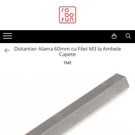
Toate Produsele
Arduino Original
Arduino Compatibil
Raspberry PI
Distantier Alama 60mm cu Filet M3 la Ambele
Capete
Raspberry PI
TME
Alimentare
Racire
Hat
Accesorii
Audio
Cabluri si Conectori
Camera
Cutii