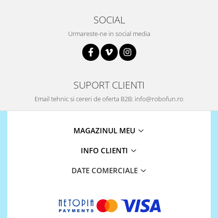
Encoder
Mecanice
SOCIAL
Motoare
Urmareste-ne in social media
Micro Metal
Motoare
Motor 25D
SUPORT CLIENTI
Motor 37D
Motoreductor plastic
Email tehnic si cereri de oferta B2B: info@robofun.ro
Stepper
Sub-Micro
MAGAZINUL MEU
Tamiya
Roti si Senile
INFO CLIENTI
Rulmenti
DATE COMERCIALE
Sasiu
Servomotoare
Suruburi, Piulite, Conectare