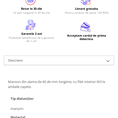
RS-485
Retur in 30 zile
Livrare gratuita
Te poti razgandi in 30 de zile
Pentru comenzi de peste 190 RON
RTC
Telecomenzi
Accesorii
Garantie 2 ani
Acceptam cardul de prima
Produsele beneficiaza de o garantie
Accesorii
didactica.
de 2 ani
Antene
Breadboard
Descriere
Cabluri
Conectori
Cutii
Manson din alama de 60 de mm lungime, cu filet interior M3 la
ambele capete.
Sticker
Componente
Tip distanţier
Butoane, Tastaturi
manşon
Condensatoare
Material