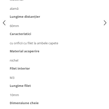
Generale
alamă
LED
Microcontrollere AVR
Lungime distanţier
PCB - Placute Circuit
60mm
Rezistoare
Caracteristici
Creion 3D 3Doodler
cu orificii cu filet la ambele capete
Imprimante 3D
Material acoperire
Imprimante 3D
3Doodler
nichel
Componente
Filet interior
Componente
M3
Componente E3D
Lungime filet
Filament Premium ABS 1.75 mm
Filament Premium ABS 3 mm
10mm
Filament Premium PLA 1.75 mm
Dimensiune cheie