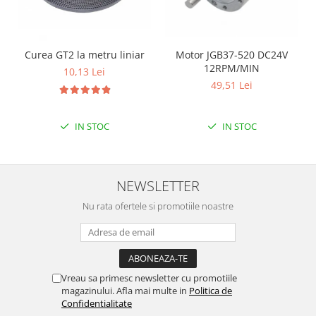
Puzzle mecanic Ugears
Organizator de chei Wunderkey
Curea GT2 la metru liniar
Motor JGB37-520 DC24V
Constructor foto Mozabrick &
12RPM/MIN
10,13 Lei
Qbrix
49,51 Lei
Puzzle lemn Cluebox
Jocuri de societate
IN STOC
IN STOC
Mecanice
3D Printer & CNC
Actuator
NEWSLETTER
Altele
Nu rata ofertele si promotiile noastre
Driver
Altele
DC
Vreau sa primesc newsletter cu promotiile
Servo
magazinului. Afla mai multe in
Politica de
Stepper
Confidentialitate