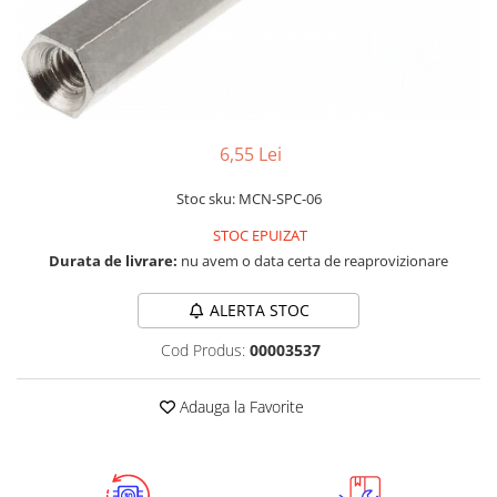
LCD
Module
Adaptoare si convertoare
ADC
Audio
6,55 Lei
CAN
Stoc sku: MCN-SPC-06
Convertor nivel logic
STOC EPUIZAT
Convertor USB la serial
Durata de livrare:
nu avem o data certa de reaprovizionare
Datalogger
ALERTA STOC
LCD
Cod Produs:
00003537
Module
Multiplexor
Adauga la Favorite
Radio
Releu
RS-232