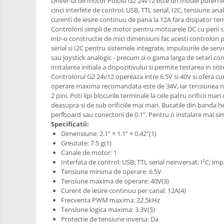
Driver-ul de motor Pololu G2 24v12 este un model puternic 
RS-485
Learning
cinci interfete de control: USB, TTL serial, I2C, tensiune a
Retrase
RTC
curenti de iesire continuu de pana la 12A fara disipator ter
Shield
Controlorii simpli de motor pentru motoarele DC cu perii sun
Telecomenzi
intr-o constructie de mici dimensiuni fac acesti controlori 
Unelte
Accesorii
serial si I2C pentru sistemele integrate, impulsurile de s
si
sau joystick analogic - precum si o gama larga de setari con
Instrumente
Antene
instalarea initiala a dispozitivului si permite testarea in 
Controlorul G2 24v12 opereaza intre 6.5V si 40V si ofera c
Breadboard
operare maxima recomandata este de 34V, iar tensiunea n
Cabluri
2 pini. Poti lipi blocurile terminale la cele patru orificii ma
deasupra si de sub orificiile mai mari. Bucatile din banda he
Conectori
perfboard sau conectorii de 0.1”. Pentru o instalare mai simpla,
Specificatii:
Cutii
Dimensiune: 2.1” × 1.1” × 0.42”(1)
Sticker
Greutate: 7.5 g(1)
Canale de motor: 1
Butoane, Tastaturi
Interfata de control: USB; TTL serial neinversat; I²C; i
Tensiune minima de operare: 6.5V
Condensatoare
Tensiune maxima de operare: 40V(3)
Generale
Curent de iesire continuu per canal: 12A(4)
Frecventa PWM maxima: 22.5kHz
LED
Tensiune logica maxima: 3.3V(5)
Microcontrollere AVR
Protectie de tensiune inversa: Da