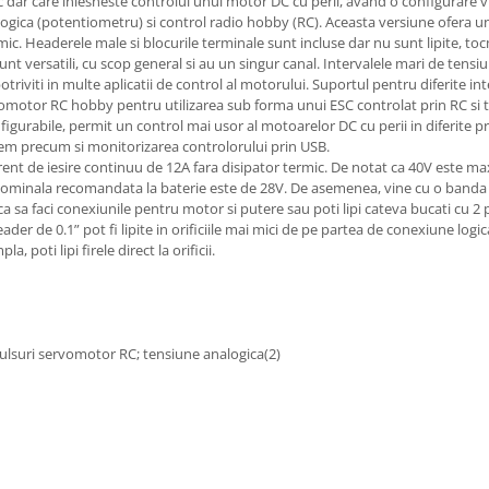
dar care inlesneste controlul unui motor DC cu perii, avand o configurare vi
nalogica (potentiometru) si control radio hobby (RC). Aceasta versiune ofera u
mic. Headerele male si blocurile terminale sunt incluse dar nu sunt lipite, to
t versatili, cu scop general si au un singur canal. Intervalele mari de tensiu
potriviti in multe aplicatii de control al motorului. Suportul pentru diferite 
ervomotor RC hobby pentru utilizarea sub forma unui ESC controlat prin RC si 
figurabile, permit un control mai usor al motoarelor DC cu perii in diferite p
sistem precum si monitorizarea controlorului prin USB.
urent de iesire continuu de 12A fara disipator termic. De notat ca 40V este m
ominala recomandata la baterie este de 28V. De asemenea, vine cu o banda 
ri ca sa faci conexiunile pentru motor si putere sau poti lipi cateva bucati cu 2 
ader de 0.1” pot fi lipite in orificiile mai mici de pe partea de conexiune logi
 poti lipi firele direct la orificii.
mpulsuri servomotor RC; tensiune analogica(2)