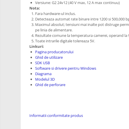
Versiune: G2 24v12 (40 V max, 12 A max continuu)
PCB - Placute Circuit
Nota:
Fara hardware-ul inclus.
Rezistoare
Detecteaza automat rate binare intre 1200 si 500,000 bps, 
Imprimante 3D
Maximul absolut; tensiuni mai inalte pot distruge perm
pe linia de alimentare.
3Doodler
Rezultate comune la temperatura camerei, operand la 90
Toate intrarile digitale tolereaza 5V.
Componente
Linkuri:
Componente
Pagina producatorului
Ghid de utilizare
Componente E3D
SDK USB
Filament Premium ABS 1.75 mm
Software si drivere pentru Windows
Diagrama
Filament Premium ABS 3 mm
Modelul 3D
Filament Premium PLA 1.75 mm
Ghid de perforare
Filamente Speciale
Prusa I3 DIY Kit
Kituri incepatori Arduino
Informatii conformitate produs
Pentru Incepatori
Micro:bit