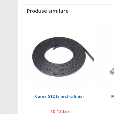
Carti
Produse similare
Junior Robotics
Lego Education
STEM Education
Ugears
Puzzle mecanic Ugears
Organizator de chei Wunderkey
Constructor foto Mozabrick &
Qbrix
Puzzle lemn Cluebox
Jocuri de societate
3D Printer & CNC
M
Curea GT2 la metru liniar
Actuator
Altele
10,13 Lei