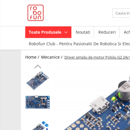
Toate Produsele
Arduino Original
Toate Produsele
Noutati
Reduceri
Ach
Arduino Compatibil
Robofun Club - Pentru Pasionatii De Robotica Si Ele
Raspberry PI
Raspberry PI
Module
Home /
Mecanice /
Driver simplu de motor Pololu G2 24v
Accesorii
Alimentare
Componente
Racire
Creion 3D
Hat
3Doodler
Accesorii
Imprimante
3D
Audio
Carti
Cabluri si Conectori
Pentru
Incepatori
Camera
Junior
Cutii