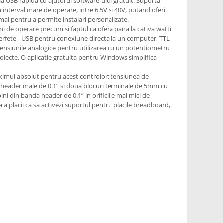
a USB rapida cu ajutorul software-ului gratuit. Suporta
n interval mare de operare, intre 6.5V si 40V, putand oferi
cmai pentru a permite instalari personalizate.
ni de operare precum si faptul ca ofera pana la cativa watti
interfete - USB pentru conexiune directa la un computer, TTL
tensiunile analogice pentru utilizarea cu un potentiometru
roiecte. O aplicatie gratuita pentru Windows simplifica
aximul absolut pentru acest controlor; tensiunea de
header male de 0.1” si doua blocuri terminale de 5mm cu
pini din banda header de 0.1” in orificiile mai mici de
ca a placii ca sa activezi suportul pentru placile breadboard,