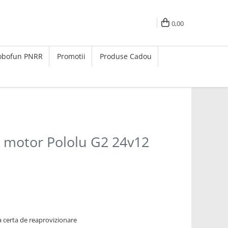
0,00
Robofun PNRR
Promotii
Produse Cadou
e motor Pololu G2 24v12
 certa de reaprovizionare