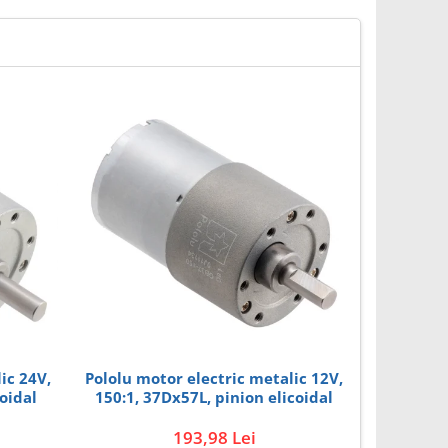
ic 24V,
Pololu motor electric metalic 12V,
Univer
oidal
150:1, 37Dx57L, pinion elicoidal
193,98 Lei