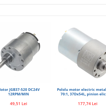
otor JGB37-520 DC24V
Pololu motor electric metal
12RPM/MIN
70:1, 37Dx54L, pinion elic
49,51 Lei
177,74 Lei