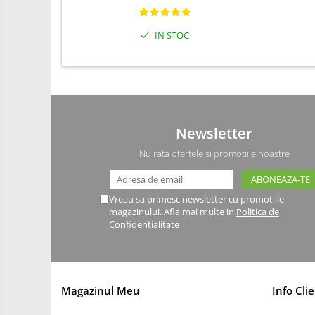
Driver
Altele
IN STOC
DC
Servo
Stepper
Encoder
Mecanice
Newsletter
Motoare
Nu rata ofertele si promotiile noastre
Micro Metal
Motoare
Vreau sa primesc newsletter cu promotiile
Motor 25D
magazinului. Afla mai multe in
Politica de
Motor 37D
Confidentialitate
Motoreductor plastic
Stepper
Sub-Micro
Magazinul Meu
Info Clie
Tamiya