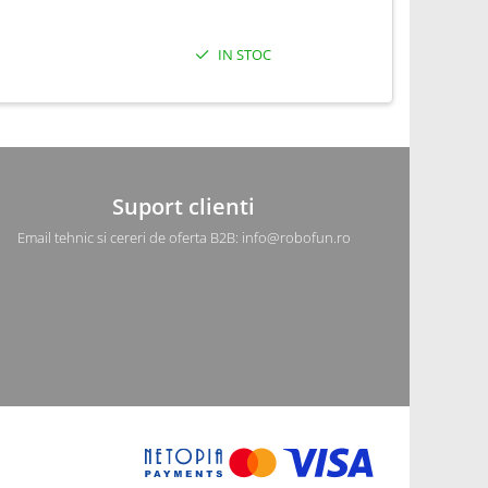
IN STOC
Suport clienti
Email tehnic si cereri de oferta B2B: info@robofun.ro