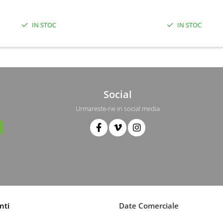
IN STOC
IN STOC
Social
Urmareste-ne in social media
nti
Date Comerciale