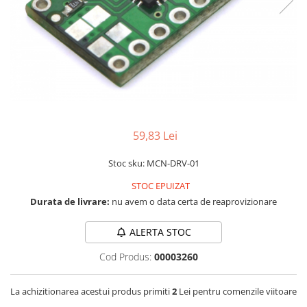
LCD
Module
Adaptoare si convertoare
ADC
Audio
CAN
59,83 Lei
Convertor nivel logic
Convertor USB la serial
Stoc sku: MCN-DRV-01
Datalogger
STOC EPUIZAT
LCD
Durata de livrare:
nu avem o data certa de reaprovizionare
Module
ALERTA STOC
Multiplexor
Cod Produs:
00003260
Radio
Releu
La achizitionarea acestui produs primiti
2
Lei pentru comenzile viitoare
RS-232