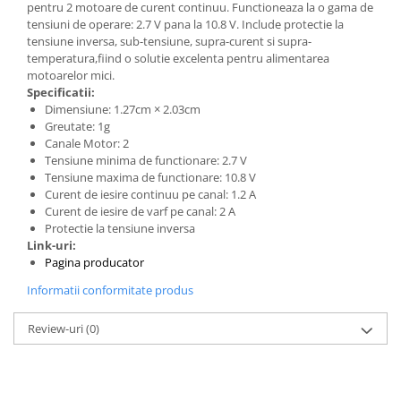
Generale
pentru 2 motoare de curent continuu. Functioneaza la o gama de
tensiuni de operare: 2.7 V pana la 10.8 V. Include protectie la
LED
tensiune inversa, sub-tensiune, supra-curent si supra-
temperatura,fiind o solutie excelenta pentru alimentarea
Microcontrollere AVR
motoarelor mici.
PCB - Placute Circuit
Specificatii:
Dimensiune: 1.27cm × 2.03cm
Rezistoare
Greutate: 1g
Creion 3D 3Doodler
Canale Motor: 2
Tensiune minima de functionare: 2.7 V
Imprimante 3D
Tensiune maxima de functionare: 10.8 V
Imprimante 3D
Curent de iesire continuu pe canal: 1.2 A
Curent de iesire de varf pe canal: 2 A
3Doodler
Protectie la tensiune inversa
Componente
Link-uri:
Pagina producator
Componente
Informatii conformitate produs
Componente E3D
Filament Premium ABS 1.75 mm
Review-uri
(0)
Filament Premium ABS 3 mm
Filament Premium PLA 1.75 mm