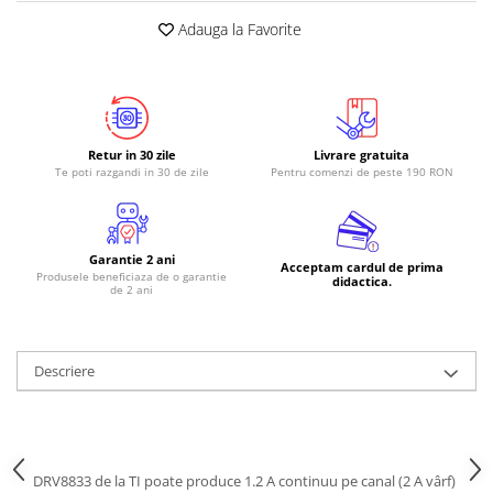
Adauga la Favorite
RS-485
RTC
Telecomenzi
Accesorii
Retur in 30 zile
Livrare gratuita
Accesorii
Te poti razgandi in 30 de zile
Pentru comenzi de peste 190 RON
Antene
Breadboard
Garantie 2 ani
Cabluri
Acceptam cardul de prima
Produsele beneficiaza de o garantie
didactica.
de 2 ani
Conectori
Cutii
Sticker
Descriere
Componente
Butoane, Tastaturi
Condensatoare
DRV8833 de la TI poate produce 1.2 A continuu pe canal (2 A vârf)