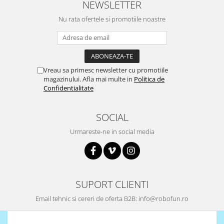
NEWSLETTER
Puzzle mecanic Ugears
Nu rata ofertele si promotiile noastre
Organizator de chei Wunderkey
Constructor foto Mozabrick &
Qbrix
Puzzle lemn Cluebox
Vreau sa primesc newsletter cu promotiile
magazinului. Afla mai multe in
Politica de
Jocuri de societate
Confidentialitate
Mecanice
3D Printer & CNC
SOCIAL
Actuator
Urmareste-ne in social media
Altele
Driver
Altele
SUPORT CLIENTI
DC
Servo
Email tehnic si cereri de oferta B2B: info@robofun.ro
Stepper