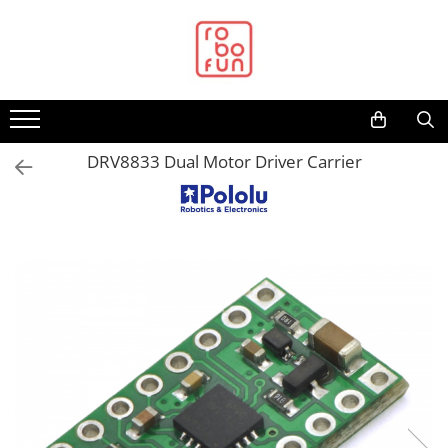
Toate Produsele
Arduino Original
Arduino Compatibil
Raspberry PI
DRV8833 Dual Motor Driver Carrier
Raspberry PI
Alimentare
Racire
Hat
Accesorii
Audio
Cabluri si Conectori
Camera
Cutii