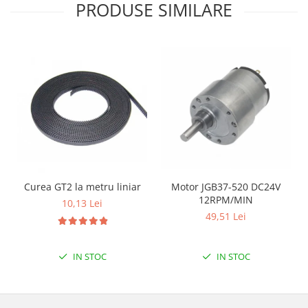
Filamente Speciale
PRODUSE SIMILARE
Prusa I3 DIY Kit
Carti
Pentru Incepatori
Kituri incepatori Arduino
Pentru Incepatori
Micro:bit
Junior Robotics
Carti
Junior Robotics
Curea GT2 la metru liniar
Motor JGB37-520 DC24V
12RPM/MIN
10,13 Lei
Lego Education
49,51 Lei
STEM Education
Ugears
IN STOC
IN STOC
Kit Fun
Kit Roboti
Cadouri