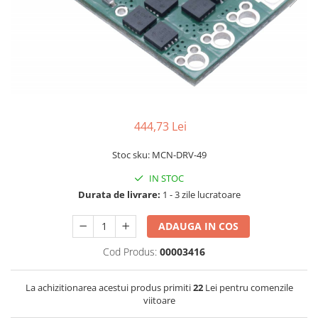
LCD
Module
Adaptoare si convertoare
ADC
Audio
CAN
444,73 Lei
Convertor nivel logic
Stoc sku: MCN-DRV-49
Convertor USB la serial
IN STOC
Datalogger
Durata de livrare:
1 - 3 zile lucratoare
LCD
ADAUGA IN COS
Module
Multiplexor
Cod Produs:
00003416
Radio
La achizitionarea acestui produs primiti
22
Lei pentru comenzile
Releu
viitoare
RS-232