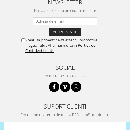
NEWSLETTER
Puzzle mecanic Ugears
Nu rata ofertele si promotiile noastre
Organizator de chei Wunderkey
Constructor foto Mozabrick &
Qbrix
Puzzle lemn Cluebox
Vreau sa primesc newsletter cu promotiile
magazinului. Afla mai multe in
Politica de
Jocuri de societate
Confidentialitate
Mecanice
3D Printer & CNC
SOCIAL
Actuator
Urmareste-ne in social media
Altele
Driver
Altele
SUPORT CLIENTI
DC
Email tehnic si cereri de oferta B2B: info@robofun.ro
Servo
Stepper