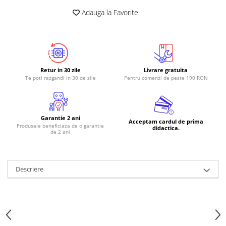
Adauga la Favorite
RS-485
RTC
Telecomenzi
Accesorii
Retur in 30 zile
Livrare gratuita
Accesorii
Te poti razgandi in 30 de zile
Pentru comenzi de peste 190 RON
Antene
Breadboard
Garantie 2 ani
Cabluri
Acceptam cardul de prima
Produsele beneficiaza de o garantie
didactica.
de 2 ani
Conectori
Cutii
Sticker
Descriere
Componente
Butoane, Tastaturi
Condensatoare