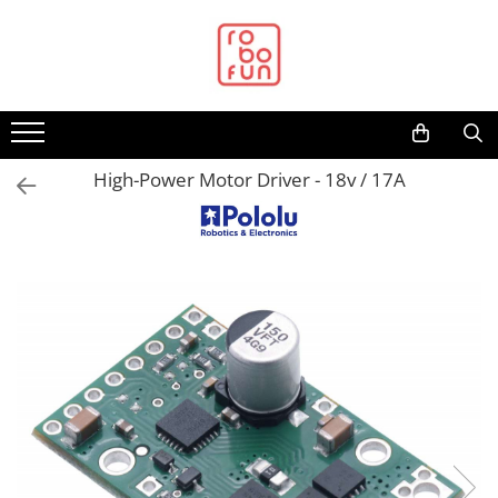
Toate Produsele
Arduino Original
Arduino Compatibil
Raspberry PI
High-Power Motor Driver - 18v / 17A
Raspberry PI
Alimentare
Racire
Hat
Accesorii
Audio
Cabluri si Conectori
Camera
Cutii