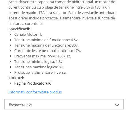
Generale
Acest driver este capabil sa comande bidirectional un motor de
curent continuu cu o plaja de tensiune intre 6.5v si 18v la un
LED
curent de maxim 17A fara radiator. Fata de versiunile anterioare
acest driver include protectie la alimentare inversa si functia de
Microcontrollere AVR
limitare a curentului.
PCB - Placute Circuit
Specificatii:
Canale Motor: 1.
Rezistoare
Tensiune minima de functionare: 6.5v.
Tensiune maxima de functionare: 30v.
Creion 3D 3Doodler
Curent de iesire pe canal continuu: 17A.
Imprimante 3D
Frecventa maxima PWM: 100kHz.
Imprimante 3D
Tensiune minima logica: 1.8v.
Tensiunea maxima logica: 5v.
3Doodler
Protectie la alimentare inversa.
Link-uri:
Componente
Pagina Producatorului
Componente
Informatii conformitate produs
Componente E3D
Filament Premium ABS 1.75 mm
Review-uri
(0)
Filament Premium ABS 3 mm
Filament Premium PLA 1.75 mm