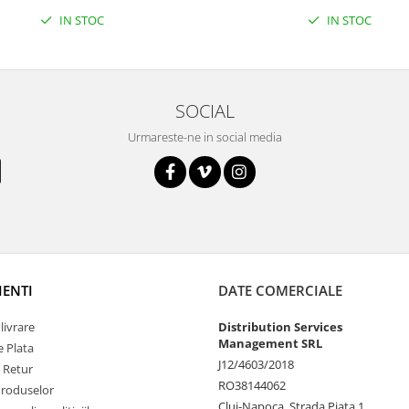
IN STOC
IN STOC
SOCIAL
Urmareste-ne in social media
IENTI
DATE COMERCIALE
livrare
Distribution Services
Management SRL
 Plata
J12/4603/2018
e Retur
RO38144062
Produselor
Cluj-Napoca, Strada Piata 1