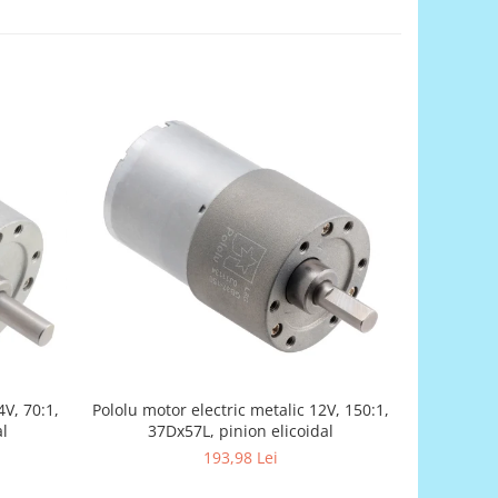
4V, 70:1,
Pololu motor electric metalic 12V, 150:1,
Univ
al
37Dx57L, pinion elicoidal
193,98 Lei