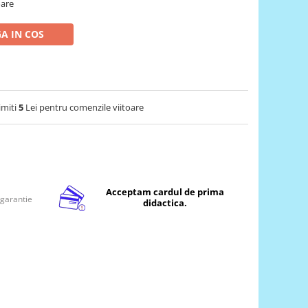
oare
A IN COS
imiti
5
Lei pentru comenzile viitoare
Acceptam cardul de prima
 garantie
didactica.