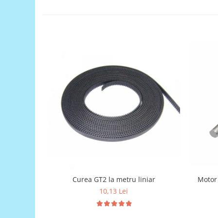
Generale
LED
Microcontrollere AVR
PCB - Placute Circuit
Rezistoare
Creion 3D 3Doodler
Imprimante 3D
Imprimante 3D
3Doodler
Componente
Componente
Componente E3D
Filament Premium ABS 1.75 mm
Motor
Curea GT2 la metru liniar
Filament Premium ABS 3 mm
10,13 Lei
Filament Premium PLA 1.75 mm