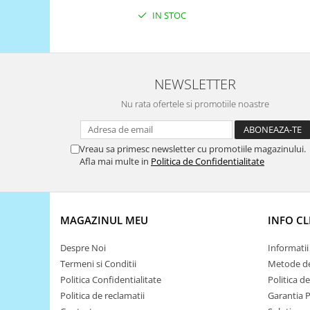
Filamente Speciale
IN STOC
Prusa I3 DIY Kit
Carti
Pentru Incepatori
Kituri incepatori Arduino
NEWSLETTER
Pentru Incepatori
Nu rata ofertele si promotiile noastre
Micro:bit
Junior Robotics
Vreau sa primesc newsletter cu promotiile magazinului.
Afla mai multe in
Politica de Confidentialitate
Carti
Junior Robotics
Lego Education
MAGAZINUL MEU
INFO CL
STEM Education
Despre Noi
Informatii 
Ugears
Termeni si Conditii
Metode de
Kit Fun
Politica Confidentialitate
Politica d
Kit Roboti
Politica de reclamatii
Garantia 
Cadouri