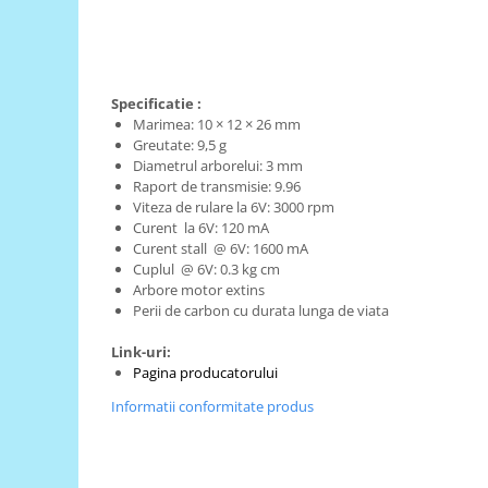
RS-485
RTC
Telecomenzi
Specificatie :
Marimea:
10 × 12 × 26 mm
Accesorii
Greutate:
9,5 g
Accesorii
Diametrul arborelui:
3 mm
Raport de transmisie:
9.96
Antene
Viteza de rulare la 6V:
3000 rpm
Curent la 6V:
120 mA
Breadboard
Curent stall @ 6V:
1600 mA
Cabluri
Cuplul @ 6V:
 0.3 kg cm
Arbore motor extins
Conectori
Perii de carbon cu durata lunga de viata
Cutii
Link-uri:
Sticker
Pagina producatorului
Componente
Informatii conformitate produs
Butoane, Tastaturi
Condensatoare