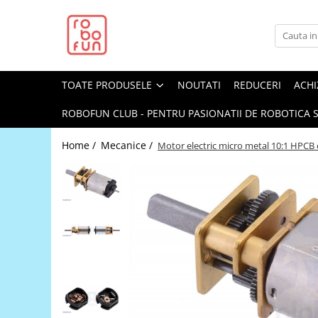
Toate Produsele
Arduino Original
TOATE PRODUSELE
NOUTATI
REDUCERI
ACHI
Arduino Compatibil
Raspberry PI
ROBOFUN CLUB - PENTRU PASIONATII DE ROBOTICA S
Raspberry PI
Home /
Mecanice /
Motor electric micro metal 10:1 HPCB 
Alimentare
Racire
Hat
Accesorii
Audio
Cabluri si Conectori
Camera
Cutii