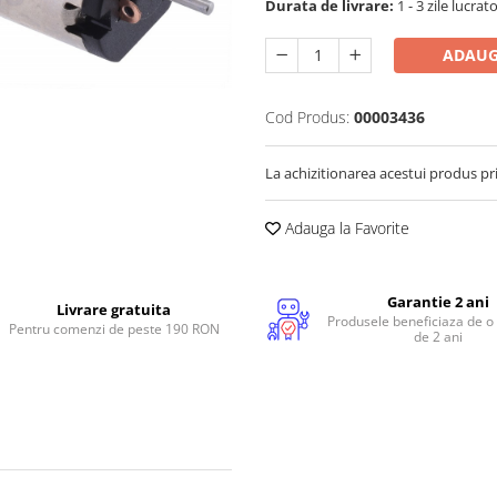
Durata de livrare:
1 - 3 zile lucrat
ADAUG
Cod Produs:
00003436
La achizitionarea acestui produs pr
Adauga la Favorite
Garantie 2 ani
Livrare gratuita
Produsele beneficiaza de o
Pentru comenzi de peste 190 RON
de 2 ani