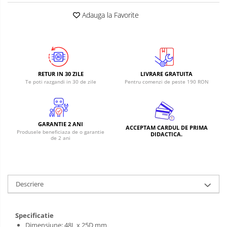
Adauga la Favorite
RETUR IN 30 ZILE
LIVRARE GRATUITA
Te poti razgandi in 30 de zile
Pentru comenzi de peste 190 RON
GARANTIE 2 ANI
ACCEPTAM CARDUL DE PRIMA
Produsele beneficiaza de o garantie
DIDACTICA.
de 2 ani
Descriere
Specificatie
Dimensiune: 48L x 25D mm