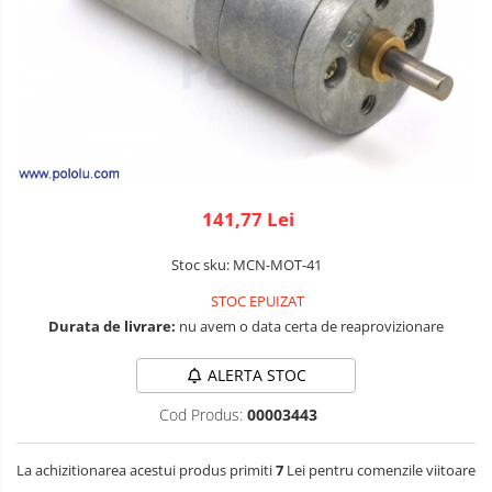
Micro Metal
Radio
Intel
Lumina
Surse de alimentare
Motoare
Releu
Latte Panda
Magnetic
Motor 25D
Motor 37D
RS-232
Micro:bit
PIR
Motoreductor plastic
RS-485
Nvidia
Radar
Stepper
RTC
Olinuxino
Sonar
Sub-Micro
141,77 Lei
Tamiya
Telecomenzi
Photon
Sunet
Roti si Senile
Stoc sku: MCN-MOT-41
PIC
Tensiune
STOC EPUIZAT
Rulmenti
Platforme de dezvoltare
Termocuple
Durata de livrare:
nu avem o data certa de reaprovizionare
Sasiu
Python
Video
ALERTA STOC
Servomotoare
Teensy
Vreme
Cod Produs:
00003443
Suruburi, Piulite, Conectare
Thing
La achizitionarea acestui produs primiti
7
Lei pentru comenzile viitoare
TI